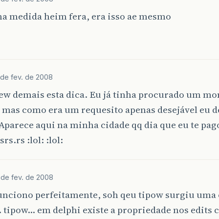
na medida heim fera, era isso ae mesmo
 de fev. de 2008
ew demais esta dica. Eu já tinha procurado um mon
 mas como era um requesito apenas desejável eu d
Aparece aqui na minha cidade qq dia que eu te pa
rs.rs :lol: :lol:
 de fev. de 2008
funciono perfeitamente, soh qeu tipow surgiu uma
 tipow… em delphi existe a propriedade nos edits