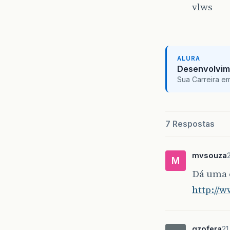
vlws
ALURA
Desenvolvim
Sua Carreira e
7 Respostas
mvsouza
M
Dá uma o
http://w
gzofera
21