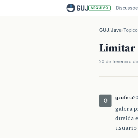
Discussoe
ARQUIVO
GUJ
Java
/
/
Topico
Limitar 
20 de fevereiro d
gzofera
20
G
galera p
duvida e
usuario 