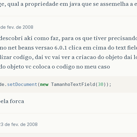
, qual a propriedade em java que se assemelha a 
 de fev. de 2008
 descobri aki como faz, para os que tiver precisand
o net beans versao 6.0.1 clica em cima do text fiel
izar codigo, dai vc vai ver a criacao do objeto dai 
do objeto vc coloca o codigo no meu caso
de
.
setDocument
(
new
TamanhoTextField
(
30
));
pela forca
23 de fev. de 2008