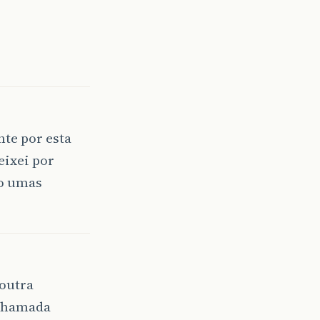
te por esta
eixei por
go umas
 outra
 chamada