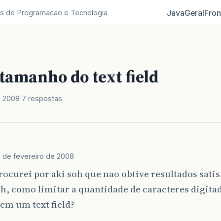
Java
Geral
Fron
s de Programacao e Tecnologia
tamanho do text field
e 2008
7 respostas
 de fevereiro de 2008
rocurei por aki soh que nao obtive resultados satis
h, como limitar a quantidade de caracteres digita
em um text field?