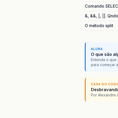
Comando SELECT 
&, &&, |, ||. Qnd
O método split
ALURA
O que são al
Entenda o que 
para começar 
CASA DO COD
Desbravando 
Por Alexandre 