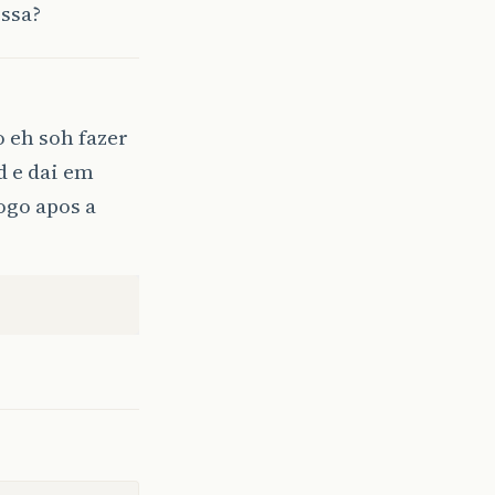
essa?
o eh soh fazer
d e dai em
logo apos a