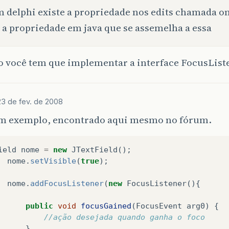
 delphi existe a propriedade nos edits chamada o
 a propriedade em java que se assemelha a essa
o você tem que implementar a interface FocusList
23 de fev. de 2008
m exemplo, encontrado aqui mesmo no fórum.
ield
nome
=
new
JTextField
();
nome
.
setVisible
(
true
);
nome
.
addFocusListener
(
new
FocusListener
(){
public
void
focusGained
(
FocusEvent
arg0
)
{
//ação desejada quando ganha o foco
}