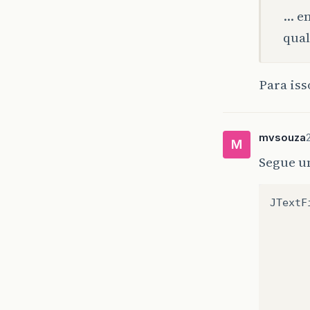
… em
qual
Para iss
mvsouza
M
Segue u
JTextF