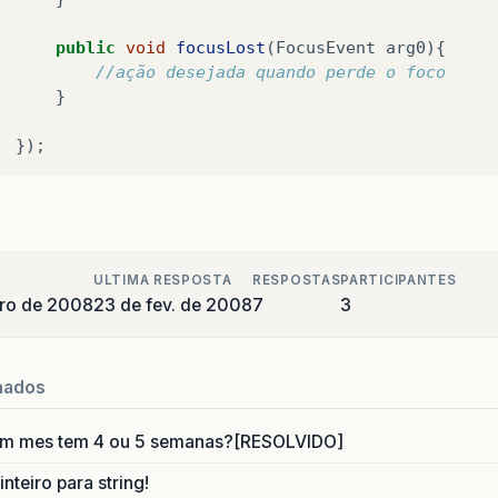
public
void
focusLost
(
FocusEvent
arg0
){
//ação desejada quando perde o foco
}
});
ULTIMA RESPOSTA
RESPOSTAS
PARTICIPANTES
iro de 2008
23 de fev. de 2008
7
3
nados
um mes tem 4 ou 5 semanas?[RESOLVIDO]
nteiro para string!