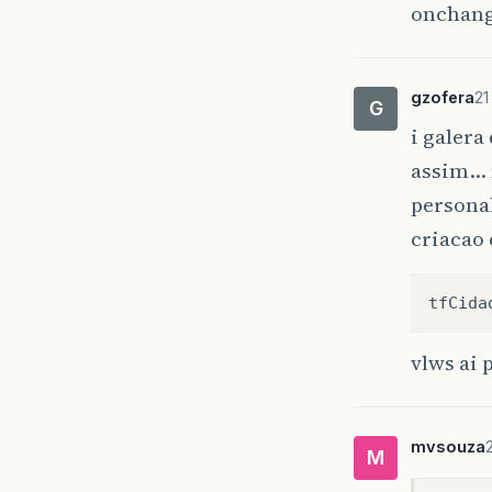
onchange
gzofera
21
G
i galera
assim… n
personal
criacao 
tfCida
vlws ai 
mvsouza
M