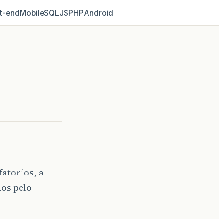
t‑end
Mobile
SQL
JS
PHP
Android
fatorios, a
dos pelo