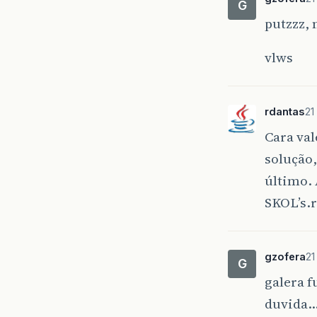
G
putzzz, 
vlws
rdantas
21
Cara val
solução,
último. 
SKOL’s.rs
gzofera
21
G
galera 
duvida…