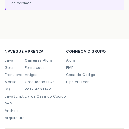
de verdade.
NAVEGUE
APRENDA
CONHECA O GRUPO
Java
Carreiras Alura
Alura
Geral
Formacoes
FIAP
Front-end
Artigos
Casa do Codigo
Mobile
Graduacao FIAP
Hipsters.tech
SQL
Pos-Tech FIAP
JavaScript
Livros Casa do Codigo
PHP
Android
Arquitetura