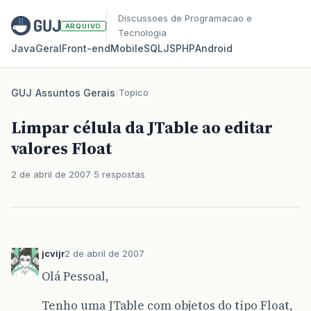
Discussoes de Programacao e
ARQUIVO
Tecnologia
Java
Geral
Front‑end
Mobile
SQL
JS
PHP
Android
GUJ
/
Assuntos Gerais
/
Topico
Limpar célula da JTable ao editar
valores Float
2 de abril de 2007
5 respostas
jcvijr
2 de abril de 2007
Olá Pessoal,
Tenho uma JTable com objetos do tipo Float,