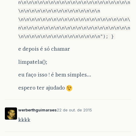
n\n\n\n\n\n\n\n\n\n\n\n\n\n\n\n\n\n\n\n\n
\n\n\n\n\n\n\n\n\n\n\n\n\n\n\n
\n\n\n\n\n\n\n\n\n\n\n\n\n\n\n\n\n\n\n\n\
n\n\n\n\n\n\n\n\n\n\n\n\n\n\n\n\n\n\n\n\n
\n\n\n\n\n\n\n\n\n\n\n\n\n\n\n"); }
e depois é só chamar
limpatela();
eu faço isso ! é bem simples…
espero ter ajudado
werberthguimaraes
22 de out. de 2015
kkkk