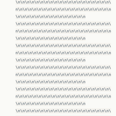
\n\n\n\n\n\n\n\n\n\n\n\n\n\n\n\n\n\n\n\n\
n\n\n\n\n\n\n\n\n\n\n\n\n\n\n\n\n\n\n\n\n
\n\n\n\n\n\n\n\n\n\n\n\n\n\n\n
\n\n\n\n\n\n\n\n\n\n\n\n\n\n\n\n\n\n\n\n\
n\n\n\n\n\n\n\n\n\n\n\n\n\n\n\n\n\n\n\n\n
\n\n\n\n\n\n\n\n\n\n\n\n\n\n\n
\n\n\n\n\n\n\n\n\n\n\n\n\n\n\n\n\n\n\n\n\
n\n\n\n\n\n\n\n\n\n\n\n\n\n\n\n\n\n\n\n\n
\n\n\n\n\n\n\n\n\n\n\n\n\n\n\n
\n\n\n\n\n\n\n\n\n\n\n\n\n\n\n\n\n\n\n\n\
n\n\n\n\n\n\n\n\n\n\n\n\n\n\n\n\n\n\n\n\n
\n\n\n\n\n\n\n\n\n\n\n\n\n\n\n
\n\n\n\n\n\n\n\n\n\n\n\n\n\n\n\n\n\n\n\n\
n\n\n\n\n\n\n\n\n\n\n\n\n\n\n\n\n\n\n\n\n
\n\n\n\n\n\n\n\n\n\n\n\n\n\n\n
\n\n\n\n\n\n\n\n\n\n\n\n\n\n\n\n\n\n\n\n\