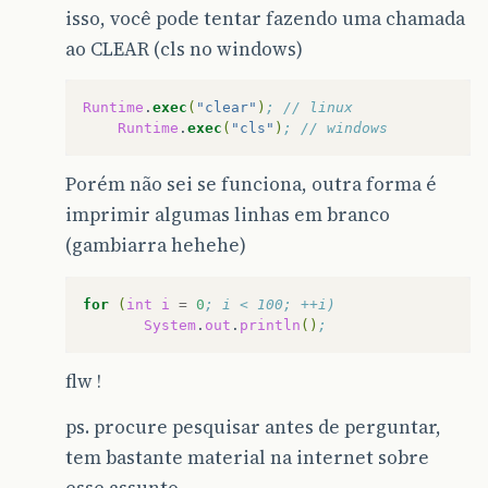
isso, você pode tentar fazendo uma chamada
ao CLEAR (cls no windows)
Runtime
.
exec
(
"clear"
)
; // linux
Runtime
.
exec
(
"cls"
)
; // windows
Porém não sei se funciona, outra forma é
imprimir algumas linhas em branco
(gambiarra hehehe)
for
(
int
i
=
0
; i < 100; ++i)  
System
.
out
.
println
()
;
flw !
ps. procure pesquisar antes de perguntar,
tem bastante material na internet sobre