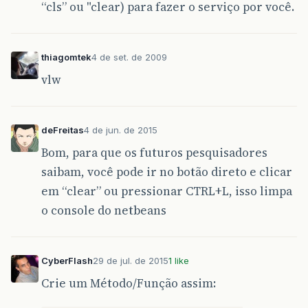
“cls” ou "clear) para fazer o serviço por você.
thiagomtek
4 de set. de 2009
vlw
deFreitas
4 de jun. de 2015
Bom, para que os futuros pesquisadores
saibam, você pode ir no botão direto e clicar
em “clear” ou pressionar CTRL+L, isso limpa
o console do netbeans
CyberFlash
29 de jul. de 2015
1 like
Crie um Método/Função assim: