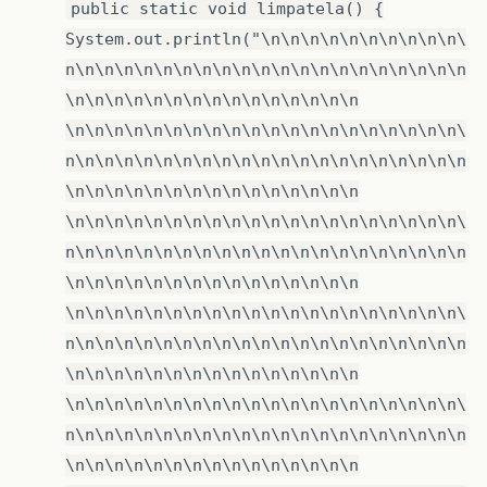
public static void limpatela() {
System.out.println("\n\n\n\n\n\n\n\n\n\n\
n\n\n\n\n\n\n\n\n\n\n\n\n\n\n\n\n\n\n\n\n
\n\n\n\n\n\n\n\n\n\n\n\n\n\n\n
\n\n\n\n\n\n\n\n\n\n\n\n\n\n\n\n\n\n\n\n\
n\n\n\n\n\n\n\n\n\n\n\n\n\n\n\n\n\n\n\n\n
\n\n\n\n\n\n\n\n\n\n\n\n\n\n\n
\n\n\n\n\n\n\n\n\n\n\n\n\n\n\n\n\n\n\n\n\
n\n\n\n\n\n\n\n\n\n\n\n\n\n\n\n\n\n\n\n\n
\n\n\n\n\n\n\n\n\n\n\n\n\n\n\n
\n\n\n\n\n\n\n\n\n\n\n\n\n\n\n\n\n\n\n\n\
n\n\n\n\n\n\n\n\n\n\n\n\n\n\n\n\n\n\n\n\n
\n\n\n\n\n\n\n\n\n\n\n\n\n\n\n
\n\n\n\n\n\n\n\n\n\n\n\n\n\n\n\n\n\n\n\n\
n\n\n\n\n\n\n\n\n\n\n\n\n\n\n\n\n\n\n\n\n
\n\n\n\n\n\n\n\n\n\n\n\n\n\n\n