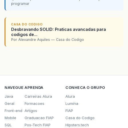
programar
CASA DO CODIGO
Desbravando SOLID: Praticas avancadas para
codigos de...
Por Alexandre Aquiles — Casa do Codigo
NAVEGUE
APRENDA
CONHECA O GRUPO
Java
Carreiras Alura
Alura
Geral
Formacoes
Lumina
Front-end
Artigos
FIAP
Mobile
Graduacao FIAP
Casa do Codigo
SQL
Pos-Tech FIAP
Hipsters.tech