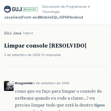
Discussoes de Programacao e
ARQUIVO
Tecnologia
Java
Geral
Front‑end
Mobile
SQL
JS
PHP
Android
GUJ
/
Java
/
Topico
Limpar console [RESOLVIDO]
3 de setembro de 2009
12 respostas
thiagomtek
3 de setembro de 2009
como que eu faço para limpar o console do
netbeans quando eu rodo a classe…? eu
preciso limpar tudo que está la dentro
tipoo