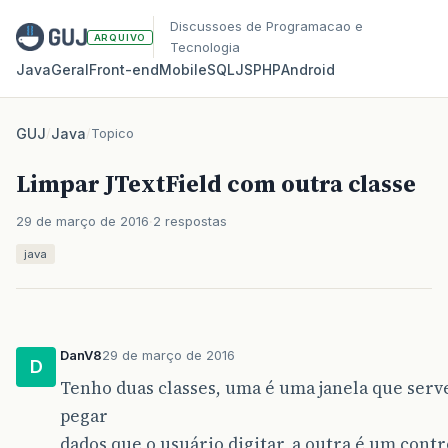
Discussoes de Programacao e
ARQUIVO
Tecnologia
Java
Geral
Front‑end
Mobile
SQL
JS
PHP
Android
GUJ
/
Java
/
Topico
Limpar JTextField com outra classe
29 de março de 2016
2 respostas
java
DanV8
29 de março de 2016
D
Tenho duas classes, uma é uma janela que serv
pegar
dados que o usuário digitar, a outra é um contr