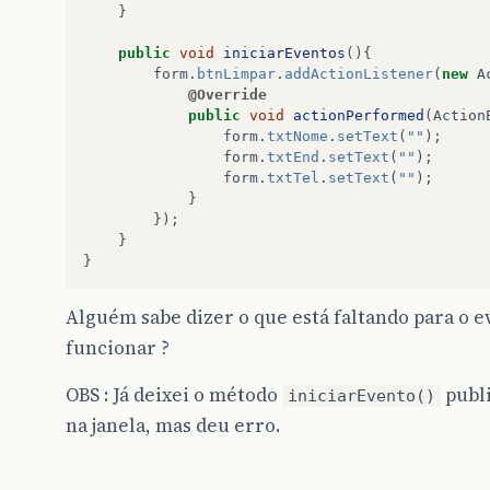
}
public
void
iniciarEventos
(){
form
.
btnLimpar
.
addActionListener
(
new
A
@Override
public
void
actionPerformed
(
Action
form
.
txtNome
.
setText
(
""
);
form
.
txtEnd
.
setText
(
""
);
form
.
txtTel
.
setText
(
""
);
}
});
}
}
Alguém sabe dizer o que está faltando para o e
funcionar ?
OBS : Já deixei o método
publ
iniciarEvento()
na janela, mas deu erro.