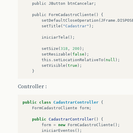
public
JButton
btnCancelar
;
public
FormCadastroCliente
()
{
setDefaultCloseOperation
(
JFrame
.
DISPOS
setTitle
(
"Cadastrar"
);
iniciarTela
();
setSize
(
318
,
200
);
setResizable
(
false
);
this
.
setLocationRelativeTo
(
null
);
setVisible
(
true
);
}
Controller :
public
class
CadastrarController
{
FormCadastroCliente
form
;
public
CadastrarController
()
{
form
=
new
FormCadastroCliente
();
iniciarEventos
();