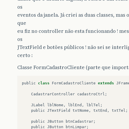
os
eventos da janela. Já criei as duas classes, mas
que
eu fiz no controller não esta funcionando ! m
os
JTextField e botões públicos ! não sei se interli
certo :
Classe FormCadastroCliente (parte que importa
public
class
FormCadastroCliente
extends
JFram
CadastrarController
cadastroCtrl
;
JLabel
lblNome
,
lblEnd
,
lblTel
;
public
JTextField
txtNome
,
txtEnd
,
txtTel
;
public
JButton
btnCadastrar
;
public
JButton
btnLimpar
;