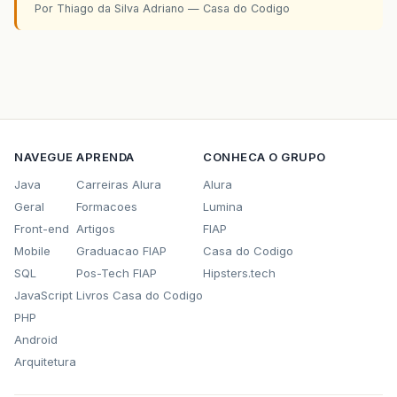
Por Thiago da Silva Adriano — Casa do Codigo
NAVEGUE
APRENDA
CONHECA O GRUPO
Java
Carreiras Alura
Alura
Geral
Formacoes
Lumina
Front-end
Artigos
FIAP
Mobile
Graduacao FIAP
Casa do Codigo
SQL
Pos-Tech FIAP
Hipsters.tech
JavaScript
Livros Casa do Codigo
PHP
Android
Arquitetura