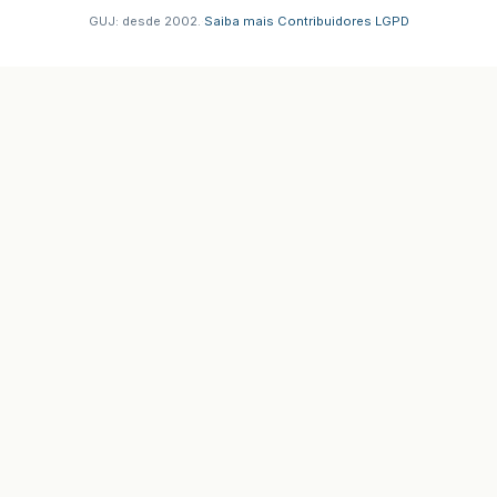
GUJ: desde 2002.
·
Saiba mais
·
Contribuidores
·
LGPD