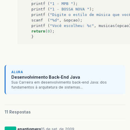
printf
(
"1 - MPB "
);
printf
(
"1 - BOSSA NOVA "
);
printf
(
"Digite o estilo de música que voc
scanf
(
"%d"
,
&
opcao
);
printf
(
"Você escolheu: %c"
,
musicas
(
opcao
return
(
0
);
}
ALURA
Desenvolvimento Back-End Java
Sua Carreira em desenvolvimento back-end Java: dos
fundamentos à arquitetura de sistemas...
11 Respostas
enantiomero
15 de set. de 2009