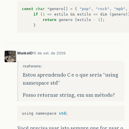
const
char
*
genero
[]
=
{
"pop"
,
"rock"
,
"mpb"
,
if
(
1
<=
estilo
&&
estilo
<=
dim
(
genero
)
return
genero
[
estilo
-
1
];
}
MaikoID
15 de set. de 2009
rsaforuns:
Estou aprendendo C e o que seria “using
namespace std”
Posso retornar string, em um método?
using
namespace
std
;
Você precisa usar isto sempre que for usar o