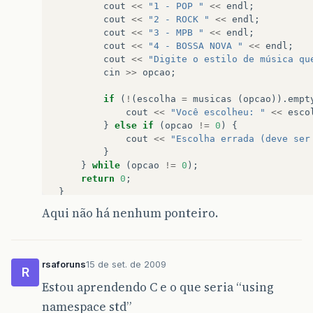
cout
<<
"1 - POP "
<<
endl
;
cout
<<
"2 - ROCK "
<<
endl
;
cout
<<
"3 - MPB "
<<
endl
;
cout
<<
"4 - BOSSA NOVA "
<<
endl
;
cout
<<
"Digite o estilo de música qu
cin
>>
opcao
;
if
(
!
(
escolha
=
musicas
(
opcao
)).
empt
cout
<<
"Você escolheu: "
<<
esco
}
else
if
(
opcao
!=
0
)
{
cout
<<
"Escolha errada (deve ser
}
}
while
(
opcao
!=
0
);
return
0
;
}
Aqui não há nenhum ponteiro.
rsaforuns
15 de set. de 2009
R
Estou aprendendo C e o que seria “using
namespace std”