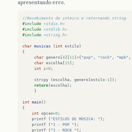
apresentando erro.
//Recebimento de inteiro e retornando string
#include
<stdio.h>
#include
<stdlib.h>
#include
<string.h>
char
musicas
(
int
estilo
)
{
char
genero
[
4
][
11
]
=
{
"pop"
,
"rock"
,
"mpb"
,
char
escolha
[
15
];
int
i
=
0
;
strcpy
(
escolha
,
genero
[
estilo
-1
]);
return
(
escolha
);
}
int
main
()
{
int
opcao
=
0
;
printf
(
"ESTILOS DE MÚSICA: "
);
printf
(
"1 - POP "
);
printf
(
"1 - ROCK "
);