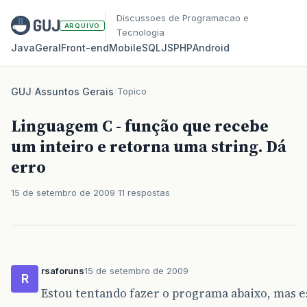
Discussoes de Programacao e
ARQUIVO
Tecnologia
Java
Geral
Front‑end
Mobile
SQL
JS
PHP
Android
GUJ
/
Assuntos Gerais
/
Topico
Linguagem C - função que recebe
um inteiro e retorna uma string. Dá
erro
15 de setembro de 2009
11 respostas
rsaforuns
15 de setembro de 2009
R
Estou tentando fazer o programa abaixo, mas e