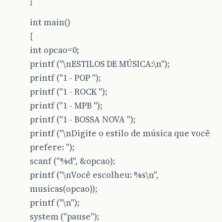
}
int main()
{
int opcao=0;
printf ("\nESTILOS DE MÚSICA:\n");
printf ("1 - POP ");
printf ("1 - ROCK ");
printf ("1 - MPB ");
printf ("1 - BOSSA NOVA ");
printf ("\nDigite o estilo de música que você
prefere: ");
scanf ("%d", &opcao);
printf ("\nVocê escolheu: %s\n",
musicas(opcao));
printf ("\n");
system ("pause");