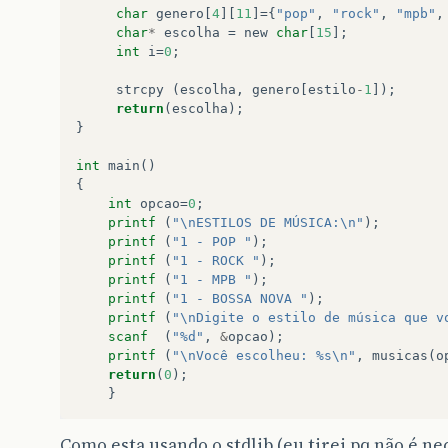
char
genero
[
4
][
11
]={
"pop"
,
"rock"
,
"mpb"
,
char
*
escolha
=
new
char
[
15
];
int
i
=
0
;
strcpy
(
escolha
,
genero
[
estilo
-
1
]);
return
(
escolha
);
}
int
main
()
{
int
opcao
=
0
;
printf
(
"\nESTILOS DE MÚSICA:\n"
);
printf
(
"1 - POP "
);
printf
(
"1 - ROCK "
);
printf
(
"1 - MPB "
);
printf
(
"1 - BOSSA NOVA "
);
printf
(
"\nDigite o estilo de música que v
scanf
(
"%d"
,
&
opcao
);
printf
(
"\nVocê escolheu: %s\n"
,
musicas
(
o
return
(
0
);
}
Como esta usando o stdlib (eu tirei pq não é ne