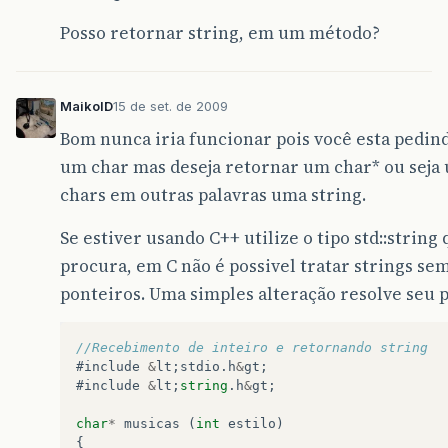
Posso retornar string, em um método?
MaikoID
15 de set. de 2009
Bom nunca iria funcionar pois você esta pedin
um char mas deseja retornar um char* ou seja
chars em outras palavras uma string.
Se estiver usando C++ utilize o tipo std::string
procura, em C não é possivel tratar strings sem
ponteiros. Uma simples alteração resolve seu 
//Recebimento de inteiro e retornando string
#
include
&
lt
;
stdio
.
h
&
gt
;
#
include
&
lt
;
string
.
h
&
gt
;
char
*
musicas
(
int
estilo
)
{