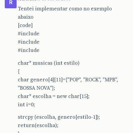
R
Tentei implementar como no exemplo
abaixo
[code]
#include
#include
#include
char* musicas (int estilo)
{
char genero[4][11]={"POP", "ROCK", "MPB",
"BOSSA NOVA"};
char* escolha = new char[15];
int i=0;
strcpy (escolha, genero[estilo-1]);
return(escolha);