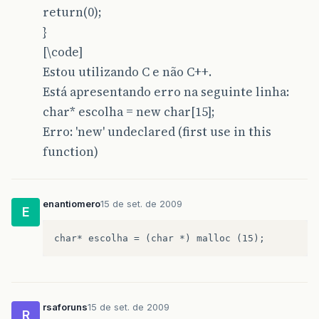
return(0);
}
[\code]
Estou utilizando C e não C++.
Está apresentando erro na seguinte linha:
char* escolha = new char[15];
Erro: 'new' undeclared (first use in this
function)
enantiomero
15 de set. de 2009
E
rsaforuns
15 de set. de 2009
R