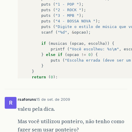
puts
(
"1 - POP "
);
puts
(
"2 - ROCK "
);
puts
(
"3 - MPB "
);
puts
(
"4 - BOSSA NOVA "
);
puts
(
"Digite o estilo de música que v
scanf
(
"%d"
,
&
opcao
);
if
(
musicas
(
opcao
,
escolha
))
{
printf
(
"Você escolheu: %s
\n
"
,
esc
}
else
if
(
opcao
!=
0
)
{
puts
(
"Escolha errada (deve ser um
}
}
return
(
0
);
}
rsaforuns
15 de set. de 2009
R
valeu pela dica.
Mas você utilizou ponteiro, não tenho como
fazer sem usar ponteiro?