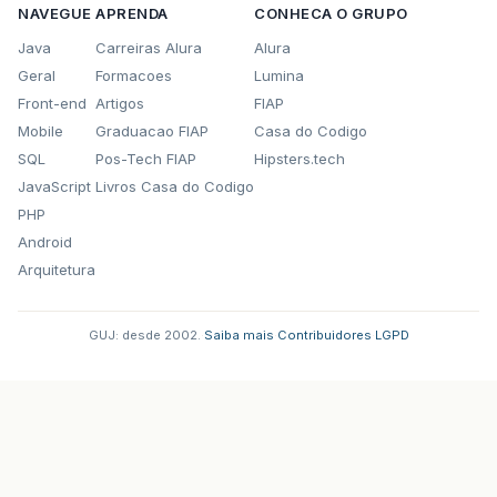
NAVEGUE
APRENDA
CONHECA O GRUPO
Java
Carreiras Alura
Alura
Geral
Formacoes
Lumina
Front-end
Artigos
FIAP
Mobile
Graduacao FIAP
Casa do Codigo
SQL
Pos-Tech FIAP
Hipsters.tech
JavaScript
Livros Casa do Codigo
PHP
Android
Arquitetura
GUJ: desde 2002.
·
Saiba mais
·
Contribuidores
·
LGPD