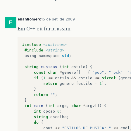
enantiomero
15 de set. de 2009
E
Em C++ eu faria assim:
#include
<iostream>
#include
<string>
using
namespace
std
;
string
musicas
(
int
estilo
)
{
const
char
*
genero
[]
=
{
"pop"
,
"rock"
,
"
if
(
1
<=
estilo
&&
estilo
<=
sizeof
(
gene
return
genero
[
estilo
-
1
];
}
return
""
;
}
int
main
(
int
argc
,
char
*
argv
[])
{
int
opcao
=
0
;
string
escolha
;
do
{
cout
<<
"ESTILOS DE MÚSICA: "
<<
endl