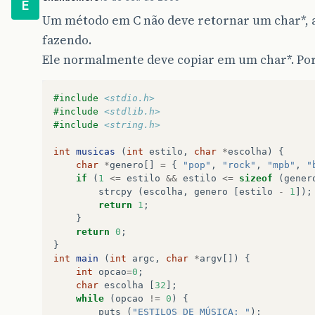
E
Um método em C não deve retornar um char*, a
fazendo.
Ele normalmente deve copiar em um char*. Po
#include
<stdio.h>
#include
<stdlib.h>
#include
<string.h>
int
musicas
(
int
estilo
,
char
*
escolha
)
{
char
*
genero
[]
=
{
"pop"
,
"rock"
,
"mpb"
,
"
if
(
1
<=
estilo
&&
estilo
<=
sizeof
(
gener
strcpy
(
escolha
,
genero
[
estilo
-
1
]);
return
1
;
}
return
0
;
}
int
main
(
int
argc
,
char
*
argv
[])
{
int
opcao
=
0
;
char
escolha
[
32
];
while
(
opcao
!=
0
)
{
puts
(
"ESTILOS DE MÚSICA: "
);