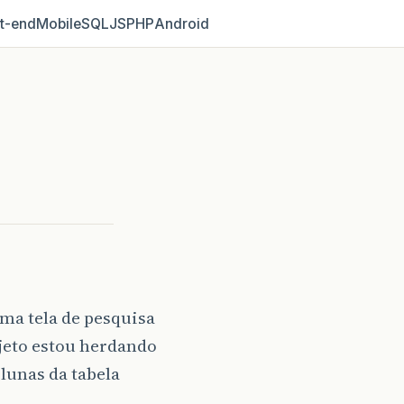
t‑end
Mobile
SQL
JS
PHP
Android
ma tela de pesquisa
bjeto estou herdando
lunas da tabela