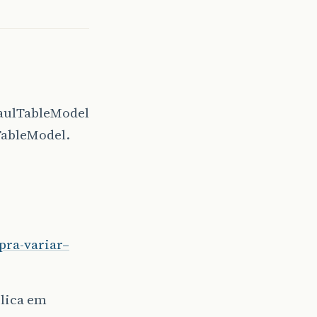
faulTableModel
TableModel.
pra-variar–
clica em