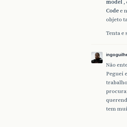
model
,
Code
e n
objeto t
Tenta e 
ingoguil
Não ente
Peguei 
trabalho
procuran
querendo
tem muit