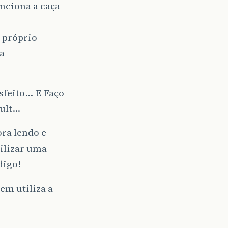
nciona a caça
u próprio
a
isfeito… E Faço
ault…
ra lendo e
tilizar uma
digo!
em utiliza a