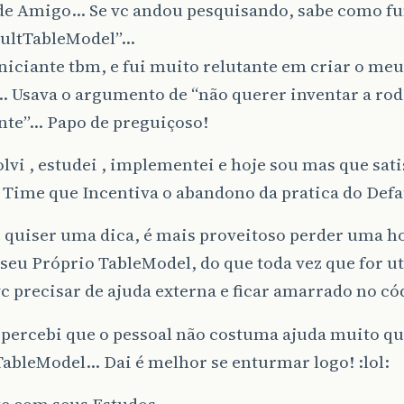
de Amigo… Se vc andou pesquisando, sabe como fu
aultTableModel”…
niciante tbm, e fui muito relutante em criar o me
 Usava o argumento de “não querer inventar a rod
te”… Papo de preguiçoso!
lvi , estudei , implementei e hoje sou mas que sat
 Time que Incentiva o abandono da pratica do Def
 quiser uma dica, é mais proveitoso perder uma ho
seu Próprio TableModel, do que toda vez que for u
vc precisar de ajuda externa e ficar amarrado no có
 percebi que o pessoal não costuma ajuda muito qu
ableModel… Dai é melhor se enturmar logo! :lol:
te com seus Estudos.