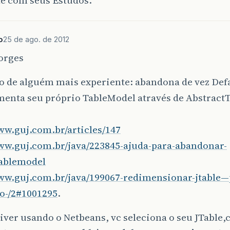
o
25 de ago. de 2012
orges
o de alguém mais experiente: abandona de vez De
menta seu próprio TableModel através de Abstract
ww.guj.com.br/articles/147
www.guj.com.br/java/223845-ajuda-para-abandonar-
tablemodel
www.guj.com.br/java/199067-redimensionar-jtable—
do-/2#1001295
.
tiver usando o Netbeans, vc seleciona o seu JTable,