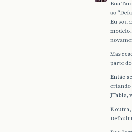
Boa Tar
ao “Def
Eu sou i
modelo…
novamen
Mas reso
parte do
Então se
criando 
JTable, 
E outra,
DefaultT
Boa Sor