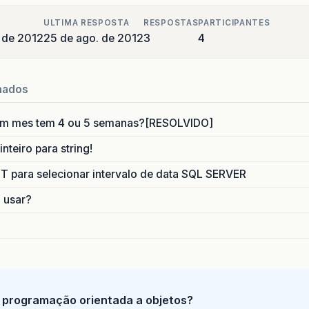
ULTIMA RESPOSTA
RESPOSTAS
PARTICIPANTES
 de 2012
25 de ago. de 2012
3
4
nados
um mes tem 4 ou 5 semanas?[RESOLVIDO]
nteiro para string!
para selecionar intervalo de data SQL SERVER
o usar?
 programação orientada a objetos?