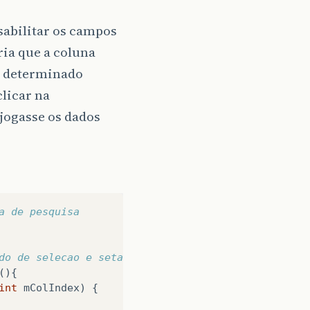
sabilitar os campos
ria que a coluna
um determinado
clicar na
 jogasse os dados
a de pesquisa
do de selecao e seta as informações da pesquisa
(){
int
mColIndex
)
{