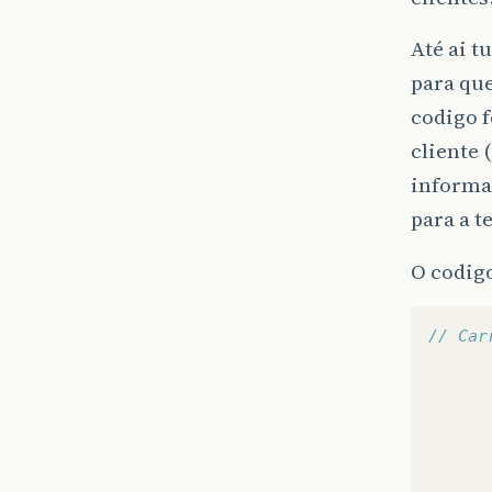
Até ai t
para que
codigo f
cliente 
informaç
para a t
O codigo
// Car