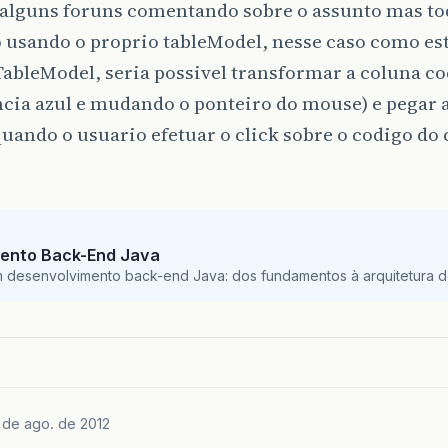
modelo
.
addRow
(
new
Object
[]
{
cod
,
razS
 alguns foruns comentando sobre o assunto mas t
}
else
{
 usando o proprio tableModel, nesse caso como es
//Atribuir valor com CNPJ
ableModel, seria possivel transformar a coluna c
modelo
.
addRow
(
new
Object
[]
{
cod
,
razS
}
ncia azul e mudando o ponteiro do mouse) e pegar 
}
uando o usuario efetuar o click sobre o codigo do 
System
.
out
.
println
(
modelo
);
jTable1
.
setModel
(
modelo
);
//adiciona o modelo
ento Back-End Java
m desenvolvimento back-end Java: dos fundamentos à arquitetura de
 de ago. de 2012