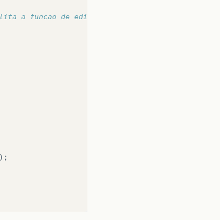
lita a funcao de edicao das celulas
);