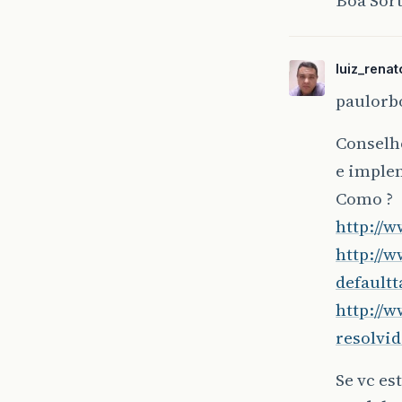
luiz_renat
paulorb
Conselh
e imple
Como ?
http://w
http://
default
http://
resolvi
Se vc es