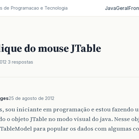
Java
Geral
Fron
s de Programacao e Tecnologia
lique do mouse JTable
012
3 respostas
rges
25 de agosto de 2012
s, sou iniciante em programação e estou fazendo u
do o objeto JTable no modo visual do java. Nesse o
lTableModel para popular os dados com algumas co
.