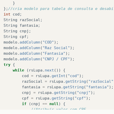
}
};
//cria modelo para tabela de consulta e desabi
int
cod
;
String
razSocial
;
String
fantasia
;
String
cnpj
;
String
cpf
;
modelo
.
addColumn
(
"COD"
);
modelo
.
addColumn
(
"Raz Social"
);
modelo
.
addColumn
(
"Fantasia"
);
modelo
.
addColumn
(
"CNPJ / CPF"
);
try
{
while
(
rsLupa
.
next
())
{
cod
=
rsLupa
.
getInt
(
"cod"
);
razSocial
=
rsLupa
.
getString
(
"razSocial"
fantasia
=
rsLupa
.
getString
(
"fantasia"
);
cnpj
=
rsLupa
.
getString
(
"cnpj"
);
cpf
=
rsLupa
.
getString
(
"cpf"
);
if
(
cnpj
==
null
)
{
//Atribuir valor com CPF