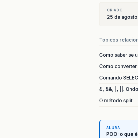
CRIADO
25 de agosto
Topicos relacio
Como saber se 
Como converter i
Comando SELECT 
&, &&, |, ||. Qnd
O método split
ALURA
POO: o que é