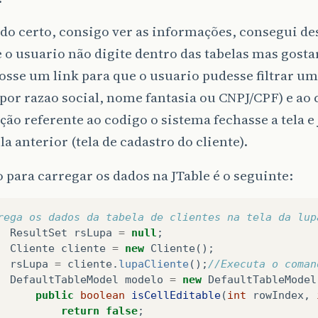
udo certo, consigo ver as informações, consegui de
 o usuario não digite dentro das tabelas mas gosta
osse um link para que o usuario pudesse filtrar 
(por razao social, nome fantasia ou CNPJ/CPF) e ao 
ão referente ao codigo o sistema fechasse a tela e
ela anterior (tela de cadastro do cliente).
 para carregar os dados na JTable é o seguinte:
rega os dados da tabela de clientes na tela da lup
ResultSet
rsLupa
=
null
;
Cliente
cliente
=
new
Cliente
();
rsLupa
=
cliente
.
lupaCliente
();
//Executa o coman
DefaultTableModel
modelo
=
new
DefaultTableModel
public
boolean
isCellEditable
(
int
rowIndex
,
return
false
;