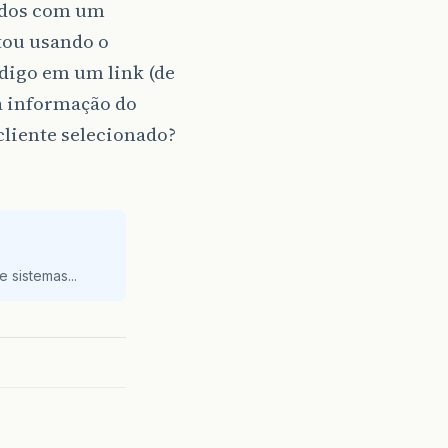
ocial
,
fantasia
,
cpf
});
odos com um
tou usando o
odigo em um link (de
ocial
,
fantasia
,
cnpj
});
a informação do
cliente selecionado?
 a tabela criada para consulta
 sistemas...