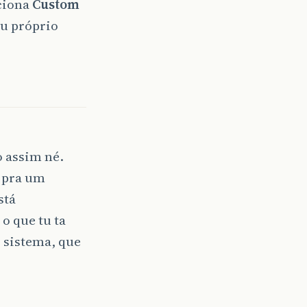
ciona
Custom
eu próprio
o assim né.
o pra um
stá
o que tu ta
 sistema, que