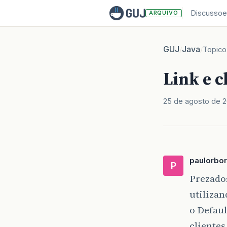
Discussoe
ARQUIVO
GUJ
Java
/
/
Topico
Link e c
25 de agosto de 2
paulorbo
P
Prezado
utilizan
o Defau
clientes