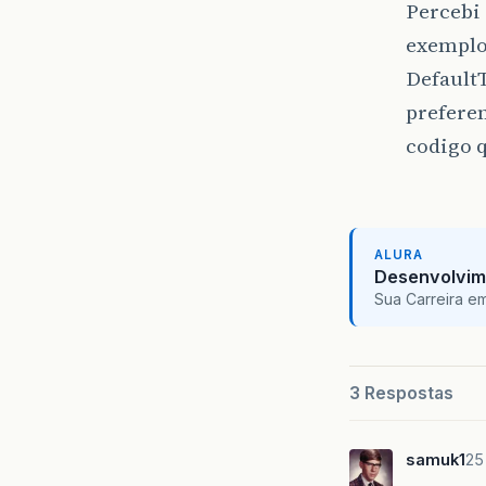
Percebi
exemplo
DefaultT
prefere
codigo q
ALURA
Desenvolvim
Sua Carreira e
3 Respostas
samuk1
25