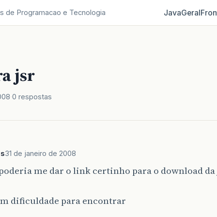
Java
Geral
Fron
s de Programacao e Tecnologia
a jsr
008
0 respostas
es
31 de janeiro de 2008
oderia me dar o link certinho para o download da j
om dificuldade para encontrar