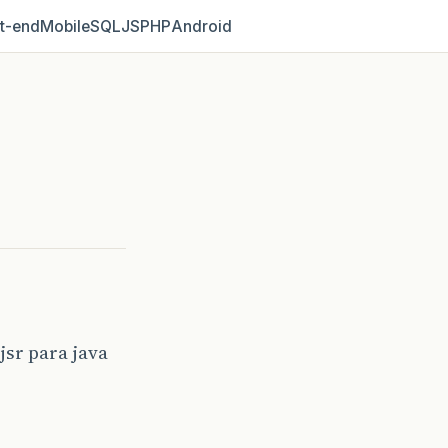
t‑end
Mobile
SQL
JS
PHP
Android
sr para java