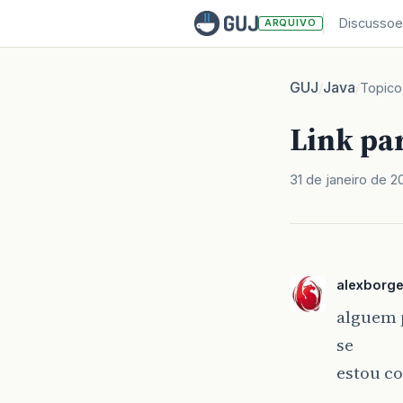
Discussoe
ARQUIVO
GUJ
Java
/
/
Topico
Link par
31 de janeiro de 2
alexborg
alguem p
se
estou c