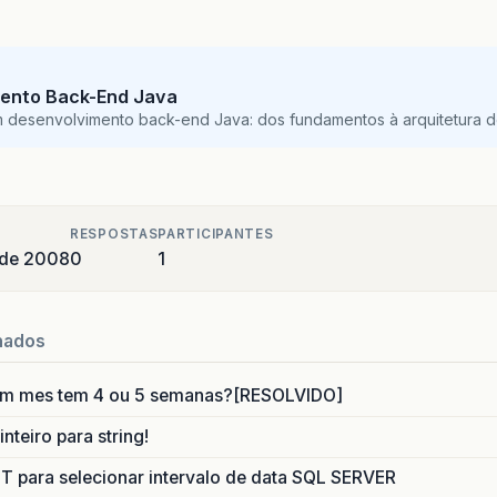
ento Back-End Java
m desenvolvimento back-end Java: dos fundamentos à arquitetura de
RESPOSTAS
PARTICIPANTES
o de 2008
0
1
nados
um mes tem 4 ou 5 semanas?[RESOLVIDO]
nteiro para string!
para selecionar intervalo de data SQL SERVER