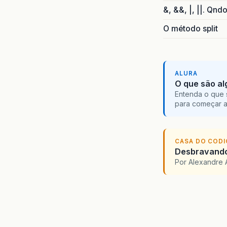
&, &&, |, ||. Qnd
O método split
ALURA
O que são al
Entenda o que 
para começar 
CASA DO COD
Desbravando 
Por Alexandre 