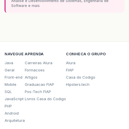
Analise e Desenvolvimento de Sistemas, Engenharia de
Software e mais
NAVEGUE
APRENDA
CONHECA O GRUPO
Java
Carreiras Alura
Alura
Geral
Formacoes
FIAP
Front-end
Artigos
Casa do Codigo
Mobile
Graduacao FIAP
Hipsters.tech
SQL
Pos-Tech FIAP
JavaScript
Livros Casa do Codigo
PHP
Android
Arquitetura