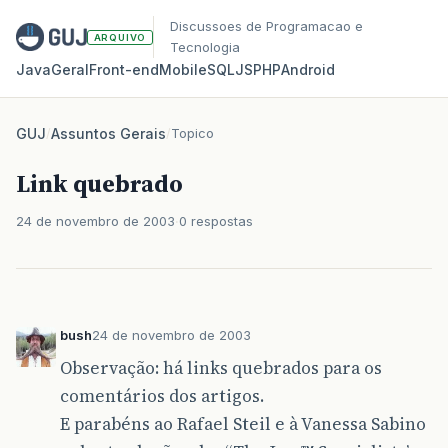
Discussoes de Programacao e
ARQUIVO
Tecnologia
Java
Geral
Front‑end
Mobile
SQL
JS
PHP
Android
GUJ
/
Assuntos Gerais
/
Topico
Link quebrado
24 de novembro de 2003
0 respostas
bush
24 de novembro de 2003
Observação: há links quebrados para os
comentários dos artigos.
E parabéns ao Rafael Steil e à Vanessa Sabino