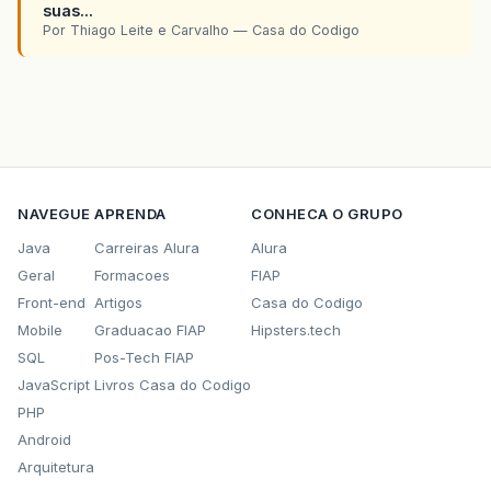
suas...
Por Thiago Leite e Carvalho — Casa do Codigo
NAVEGUE
APRENDA
CONHECA O GRUPO
Java
Carreiras Alura
Alura
Geral
Formacoes
FIAP
Front-end
Artigos
Casa do Codigo
Mobile
Graduacao FIAP
Hipsters.tech
SQL
Pos-Tech FIAP
JavaScript
Livros Casa do Codigo
PHP
Android
Arquitetura