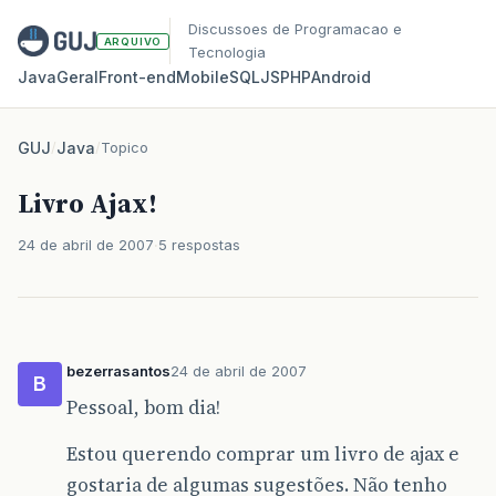
Discussoes de Programacao e
ARQUIVO
Tecnologia
Java
Geral
Front‑end
Mobile
SQL
JS
PHP
Android
GUJ
/
Java
/
Topico
Livro Ajax!
24 de abril de 2007
5 respostas
bezerrasantos
24 de abril de 2007
B
Pessoal, bom dia!
Estou querendo comprar um livro de ajax e
gostaria de algumas sugestões. Não tenho