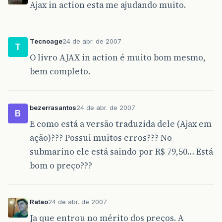
Ajax in action esta me ajudando muito.
Tecnoage
24 de abr. de 2007
T
O livro AJAX in action é muito bom mesmo,
bem completo.
bezerrasantos
24 de abr. de 2007
B
E como está a versão traduzida dele (Ajax em
ação)??? Possui muitos erros??? No
submarino ele está saindo por R$ 79,50… Está
bom o preço???
Ratao
24 de abr. de 2007
Ja que entrou no mérito dos preços. A