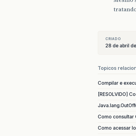
tratando
CRIADO
28 de abril 
Topicos relacio
Compilar e exec
[RESOLVIDO] Com
Java.lang.OutOf
Como consultar 
Como acessar lo