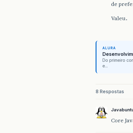
de pref
Valeu.
ALURA
Desenvolvim
Do primeiro co
e...
8 Respostas
Javabunt
Core Jav