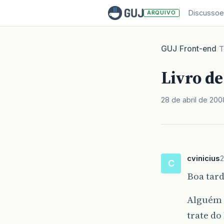
Discussoe
ARQUIVO
GUJ
Front-end
/
/
T
Livro de
28 de abril de 200
cvinicius
2
C
Boa tar
Alguém 
trate do