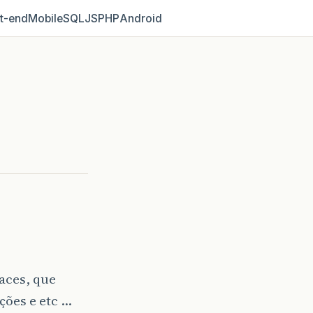
t‑end
Mobile
SQL
JS
PHP
Android
aces, que
ções e etc …