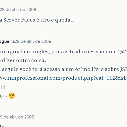
28 de abr. de 2008
a Server Faces é tiro e queda…
ogueira
29 de abr. de 2008
o original em inglês, pois as traduções são uma !@
 dizer outra coisa.
a seguir você terá acesso a um ótimo livro sobre JS
www.mhprofessional.com/product.php?cat=112&isb
o]
ço.
9 de abr. de 2008
de