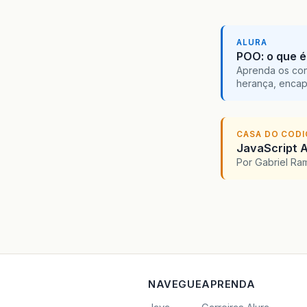
ALURA
POO: o que é
Aprenda os con
herança, encap
CASA DO COD
JavaScript A
Por Gabriel R
NAVEGUE
APRENDA