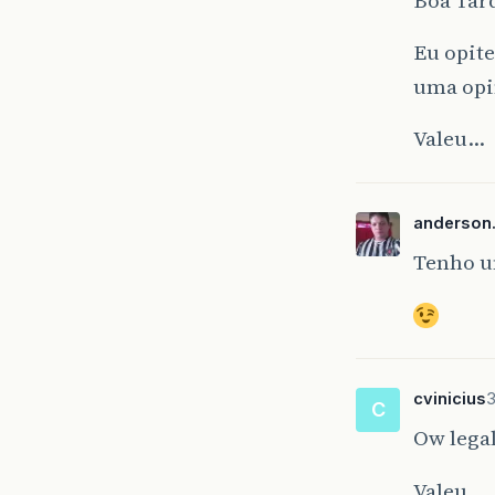
Eu opite
uma opin
Valeu…
anderson
Tenho u
cvinicius
3
C
Ow legal
Valeu.