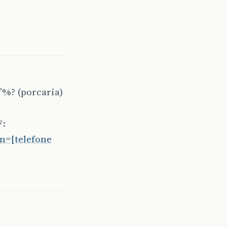
*’%? (porcaria)
F:
n=[telefone