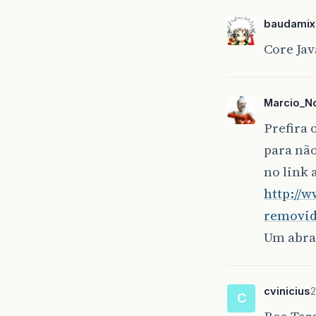
baudamix
Core Jav
Marcio_N
Prefira 
para não
no link 
http://
removid
Um abra
cvinicius
2
C
Boa Tar