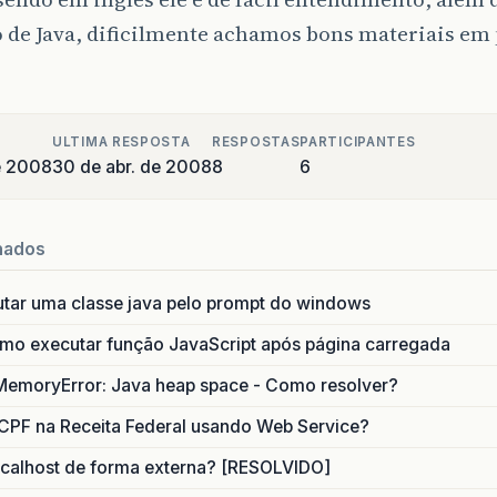
 de Java, dificilmente achamos bons materiais em
ULTIMA RESPOSTA
RESPOSTAS
PARTICIPANTES
de 2008
30 de abr. de 2008
8
6
nados
utar uma classe java pelo prompt do windows
o executar função JavaScript após página carregada
MemoryError: Java heap space - Como resolver?
CPF na Receita Federal usando Web Service?
calhost de forma externa? [RESOLVIDO]