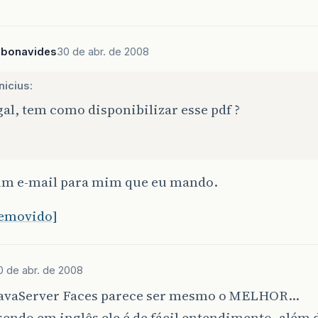
.bonavides
30 de abr. de 2008
nicius:
al, tem como disponibilizar esse pdf ?
m e-mail para mim que eu mando.
removido]
0 de abr. de 2008
JavaServer Faces parece ser mesmo o MELHOR…
ndo em inglês ele é de fácil entendimento, além 