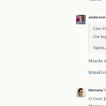
anderson
Caio Vi
Ow leg
Valeu.
Manda u
[email 
bbmany
3
O Core 
Mesmo se