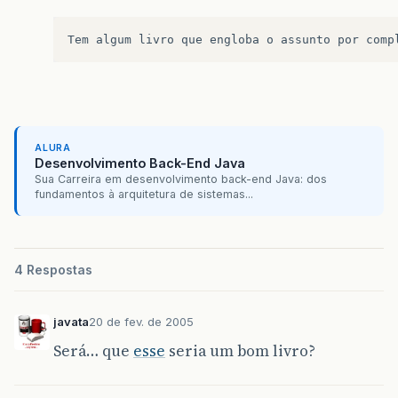
Tem
algum
livro
que
engloba
o
assunto
por
comp
ALURA
Desenvolvimento Back-End Java
Sua Carreira em desenvolvimento back-end Java: dos
fundamentos à arquitetura de sistemas...
4 Respostas
javata
20 de fev. de 2005
Será… que
esse
seria um bom livro?