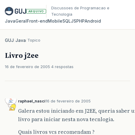
Discussoes de Programacao e
ARQUIVO
Tecnologia
Java
Geral
Front‑end
Mobile
SQL
JS
PHP
Android
GUJ
/
Java
/
Topico
Livro j2ee
16 de fevereiro de 2005
4 respostas
raphael_nasci
16 de fevereiro de 2005
Galera estou iniciando em J2EE, queria saber
livro para iniciar nesta nova tecnlogia.
Quais livros vcs recomendam ?