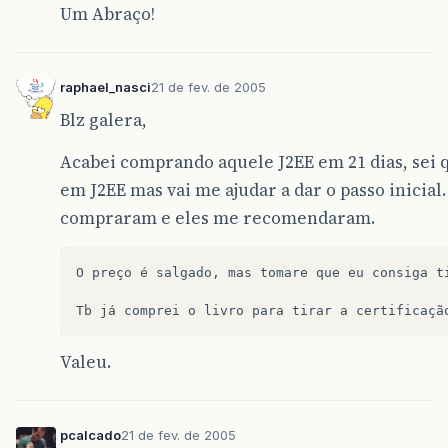
Um Abraço!
raphael_nasci
21 de fev. de 2005
Blz galera,
Acabei comprando aquele J2EE em 21 dias, sei q
em J2EE mas vai me ajudar a dar o passo inicia
compraram e eles me recomendaram.
O
preço
é
salgado
,
mas
tomare
que
eu
consiga
t
Tb
já
comprei
o
livro
para
tirar
a
certificaçã
Valeu.
pcalcado
21 de fev. de 2005