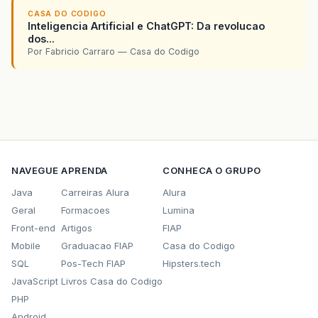
CASA DO CODIGO
Inteligencia Artificial e ChatGPT: Da revolucao
dos...
Por Fabricio Carraro — Casa do Codigo
NAVEGUE
APRENDA
CONHECA O GRUPO
Java
Carreiras Alura
Alura
Geral
Formacoes
Lumina
Front-end
Artigos
FIAP
Mobile
Graduacao FIAP
Casa do Codigo
SQL
Pos-Tech FIAP
Hipsters.tech
JavaScript
Livros Casa do Codigo
PHP
Android