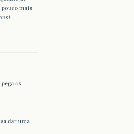
m pouco mais
ons!
 pega os
nsa dar uma