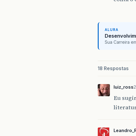
ALURA
Desenvolvim
Sua Carreira e
18 Respostas
luiz_ross
2
Eu sugir
literatu
Leandro_