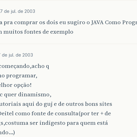
7 de jul. de 2003
a pra comprar os dois eu sugiro o JAVA Como Prog
 muitos fontes de exemplo
 de jul. de 2003
á começando,acho q
mo programar,
elhor opção!
vc quer dinamismo,
tutoriais aqui do guj e de outros bons sites
Deitel como fonte de consulta(por ter + de
gs,costuma ser indigesto para quem está
ndo…)