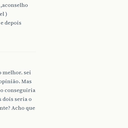
 ,aconselho
l )
 e depois
o melhor. sei
 opinião. Mas
ão conseguiria
 dois seria o
ante? Acho que