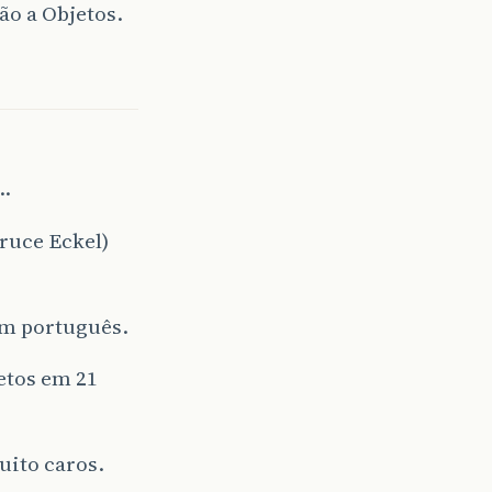
ão a Objetos.
…
Bruce Eckel)
em português.
etos em 21
uito caros.