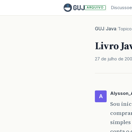
Discussoe
ARQUIVO
GUJ
Java
/
/
Topico
Livro Ja
27 de julho de 20
Alysson_
A
Sou ini
comprar
simples
conta o 