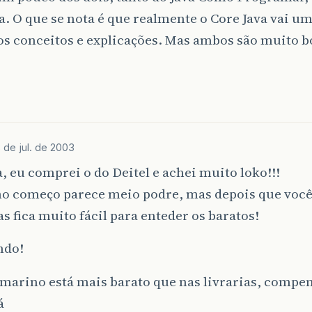
a. O que se nota é que realmente o Core Java vai u
os conceitos e explicações. Mas ambos são muito b
 de jul. de 2003
, eu comprei o do Deitel e achei muito loko!!!
 no começo parece meio podre, mas depois que você
 fica muito fácil para enteder os baratos!
ndo!
bmarino está mais barato que nas livrarias, compe
á