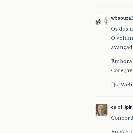
wbsouza
2
Os dos m
O volum
avançad
Embora o
Core Jav
[]s, Wel
caiofilipin
Concord
Eu já li