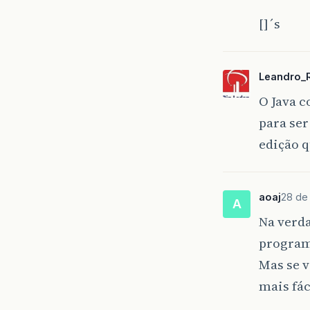
[]´s
Leandro_
O Java c
para ser
edição 
aoaj
28 de 
A
Na verda
programa
Mas se v
mais fác