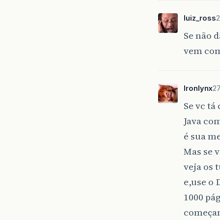
luiz_ross
2
Se não d
vem com
Ironlynx
27
Se vc t
Java co
é sua m
Mas se 
veja os 
e,use o 
1000 pá
começa