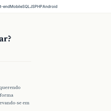
t‑end
Mobile
SQL
JS
PHP
Android
ar?
 querendo
 forma
levando-se em