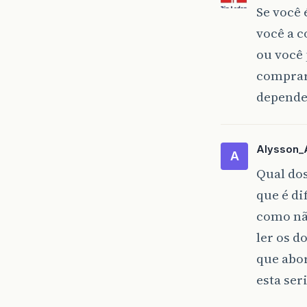
Se você
você a c
ou você 
comprar
depende 
Alysson_
A
Qual dos
que é di
como nã
ler os d
que abor
esta ser