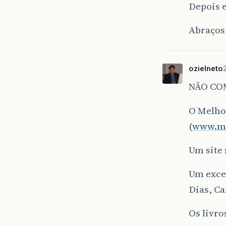
Depois e
Abraços
ozielneto
NÃO COM
O Melhor
(
www.mi
Um site
Um exce
Dias, C
Os livro