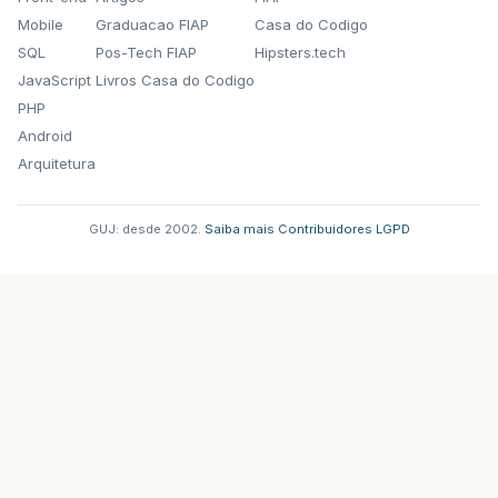
Mobile
Graduacao FIAP
Casa do Codigo
SQL
Pos-Tech FIAP
Hipsters.tech
JavaScript
Livros Casa do Codigo
PHP
Android
Arquitetura
GUJ: desde 2002.
·
Saiba mais
·
Contribuidores
·
LGPD