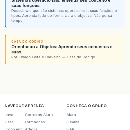
Sistemas operacionais: entenda seu conceito e
suas funções
Descubra o que são sistemas operacionais, suas funções e
tipos. Aprenda tudo de forma clara e objetiva. Não perca
tempo!
CASA DO CODIGO
Orientacao a Objetos: Aprenda seus conceitos e
suas...
Por Thiago Leite e Carvalho — Casa do Codigo
NAVEGUE
APRENDA
CONHECA O GRUPO
Java
Carreiras Alura
Alura
Geral
Formacoes
Lumina
Front-end
Artigos
FIAP