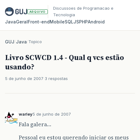
Discussoes de Programacao e
ARQUIVO
Tecnologia
Java
Geral
Front‑end
Mobile
SQL
JS
PHP
Android
GUJ
/
Java
/
Topico
Livro SCWCD 1.4 - Qual q vcs estão
usando?
5 de junho de 2007
3 respostas
warley
5 de junho de 2007
Fala galera…
Pessoal eu estou querendo iniciar os meus