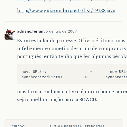
http://www.guj.com.br/posts/list/19138.java
adriano.ferranti
5 de jun. de 2007
Estou estudando por esse. O livro é ótimo, mas
infelizmente cometi o desatino de comprar a 
português, então tenho que ler algumas pérol
nova
URL
();
->
new
URL
synchronized
(
isto
)
->
synchroni
mas fora a tradução o livro é muito bom e acre
seja a melhor opção para a SCWCD.
CRIADO
ULTIMA RESPOSTA
RESPOSTAS