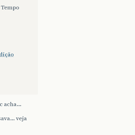
a Tempo
Edição
vc acha…
sava… veja