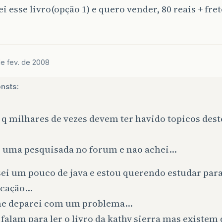
i esse livro(opção 1) e quero vender, 80 reais + fret
de fev. de 2008
nsts:
 q milhares de vezes devem ter havido topicos deste
i uma pesquisada no forum e nao achei…
sei um pouco de java e estou querendo estudar para
ficação…
me deparei com um problema…
falam para ler o livro da kathy sierra mas existem