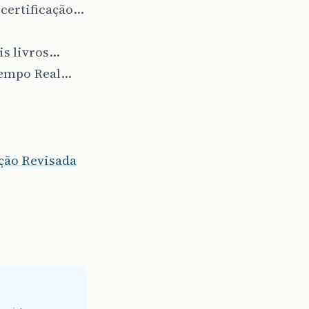
 certificação…
is livros…
Tempo Real…
ição Revisada