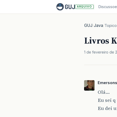
Discussoe
ARQUIVO
GUJ
Java
/
/
Topico
Livros 
1 de fevereiro de 
Emersons
Olá…
Eu sei q
Eu dei 