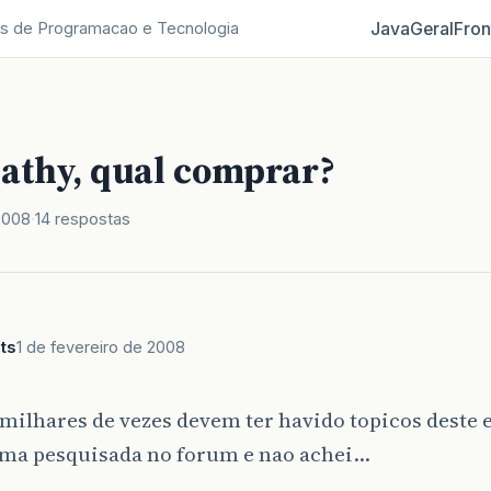
Java
Geral
Fron
s de Programacao e Tecnologia
Kathy, qual comprar?
2008
14 respostas
ts
1 de fevereiro de 2008
 milhares de vezes devem ter havido topicos deste 
uma pesquisada no forum e nao achei…