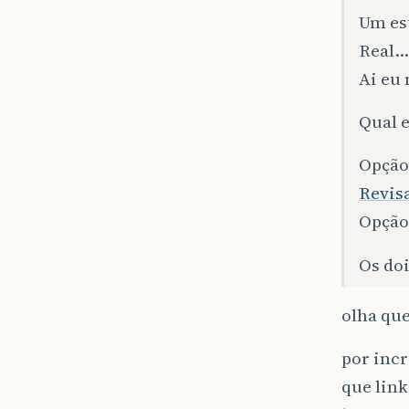
Um es
Real…
Ai eu
Qual 
Opção
Revis
Opção
Os doi
olha que
por incr
que link