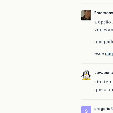
Emersons
a opção
vou com
obrigado
esse
daq
Javabunt
sim tem 
que o o
srogerio
3
S