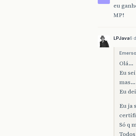
eu ganhe
MP!
LPJava
6 
Emerso
Olá…
Eu sei
mas…
Eu de
Eu ja 
certi
Só q 
Todos 