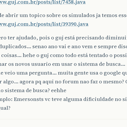
ww.guj.com.br/posts/list/7458.java
de abrir um topico sobre os simulados ja temos ess
ww.guj.com.br/posts/list/39390.java
ero ter ajudado, pois o guj está precisando diminui
duplicados… senao ano vai e ano vem e sempre disc
oisas… hehe o guj como todo está tentado o possi
nar os novos usuario em usar o sistema de busca…
e veio uma pergunta… muita gente usa o google q
r algo… agora pq aqui no forum nao faz o mesmo? 
no sistema de busca? eehhe
plo: Emersonsts vc teve alguma dificiuldade no s
ual?