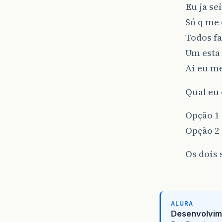
Eu ja se
Só q me
Todos fa
Um esta
Ai eu m
Qual eu
Opção 1 
Opção 2 
Os dois 
ALURA
Desenvolvim