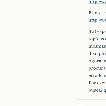
http://w
E antes 
http://w
flw! esp
topicos 
mesmas c
discipli
Agora m
procura
errado 
Por exem
busca? q