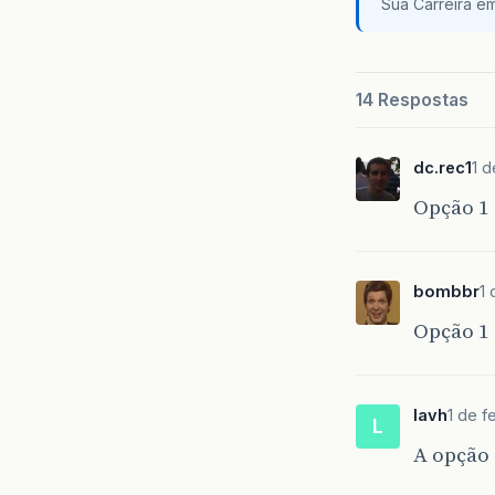
Sua Carreira e
14 Respostas
dc.rec1
1 d
Opção 1
bombbr
1 
Opção 1
lavh
1 de f
L
A opção 