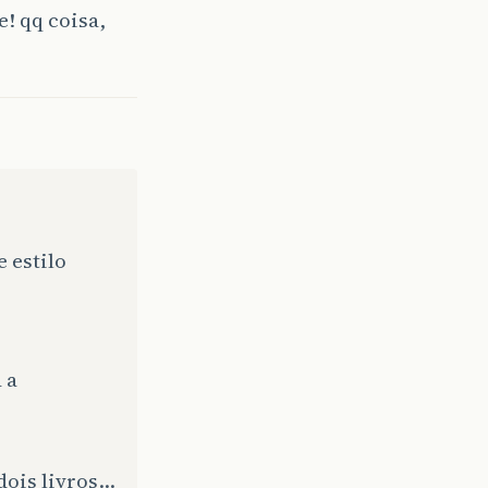
e! qq coisa,
 estilo
 a
 dois livros…