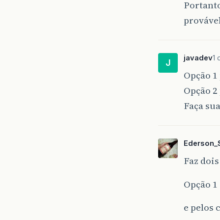
Portanto
provável
javadev
1 
J
Opção 1 
Opção 2 
Faça sua
Ederson_S
Faz dois
Opção 1 
e pelos 