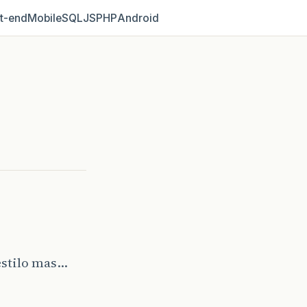
t‑end
Mobile
SQL
JS
PHP
Android
estilo mas…