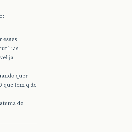
e:
r esses
utir as
vel ja
uando quer
O que tem q de
istema de