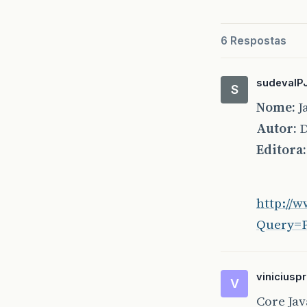
6 Respostas
sudevalP
S
Nome:
J
Autor:
D
Editora:
http://
Query=
viniciusp
V
Core Jav