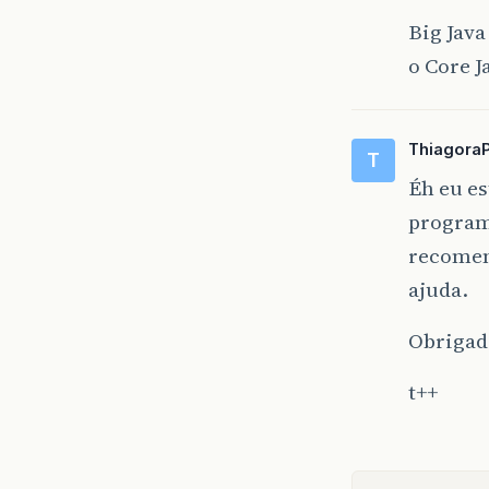
Big Jav
o Core J
Thiagora
T
Éh eu e
programa
recomen
ajuda.
Obrigad
t++