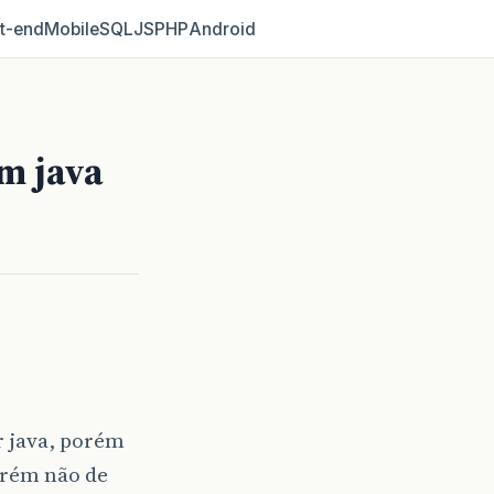
t‑end
Mobile
SQL
JS
PHP
Android
em java
r java, porém
orém não de