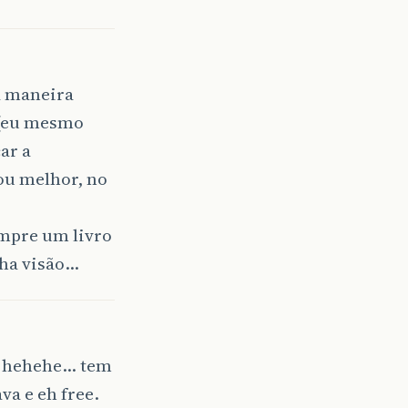
a maneira
t (eu mesmo
ar a
ou melhor, no
mpre um livro
nha visão…
” hehehe… tem
va e eh free.