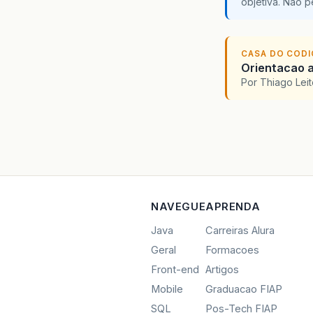
objetiva. Não 
CASA DO COD
Orientacao a
Por Thiago Lei
NAVEGUE
APRENDA
Java
Carreiras Alura
Geral
Formacoes
Front-end
Artigos
Mobile
Graduacao FIAP
SQL
Pos-Tech FIAP