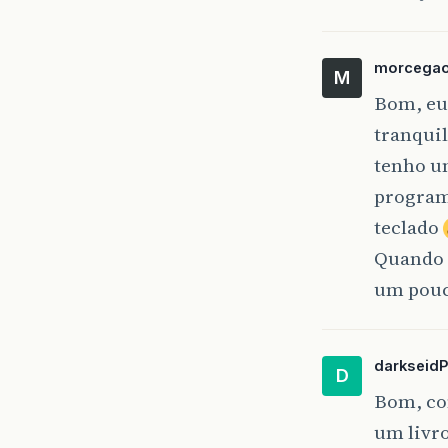
morcega
M
Bom, eu
tranquil
tenho um
program
teclado
Quando 
um pouc
darkseid
D
Bom, co
um livro