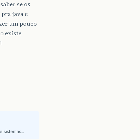
saber se os
pra java e
izer um pouco
o existe
l
 sistemas...