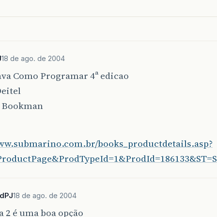
J
18 de ago. de 2004
ava Como Programar 4ª edicao
eitel
Bookman
www.submarino.com.br/books_productdetails.asp?
ProductPage&ProdTypeId=1&ProdId=186133&ST=
rdPJ
18 de ago. de 2004
a 2 é uma boa opção