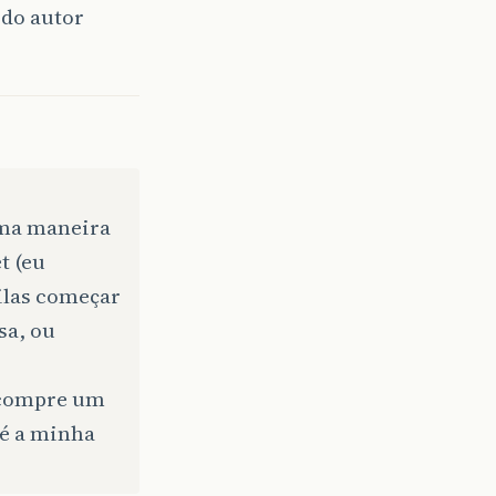
 do autor
uma maneira
t (eu
ilas começar
sa, ou
 compre um
 é a minha