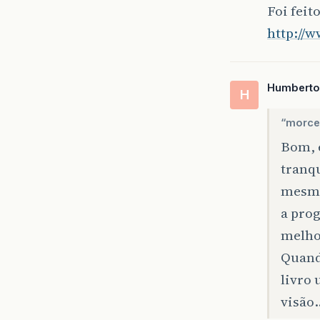
Foi feit
http://
Humberto
H
“morce
Bom, 
tranqu
mesmo
a pro
melho
Quand
livro
visão