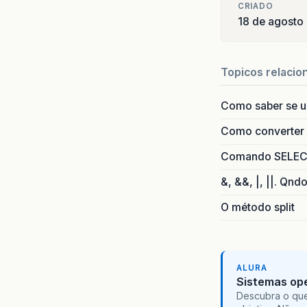
CRIADO
18 de agosto
Topicos relacio
Como saber se 
Como converter i
Comando SELECT 
&, &&, |, ||. Qnd
O método split
ALURA
Sistemas ope
Descubra o que