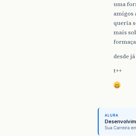
uma form
amigos a
queria 
mais sob
formaçaõ
desde já
t++
ALURA
Desenvolvim
Sua Carreira e