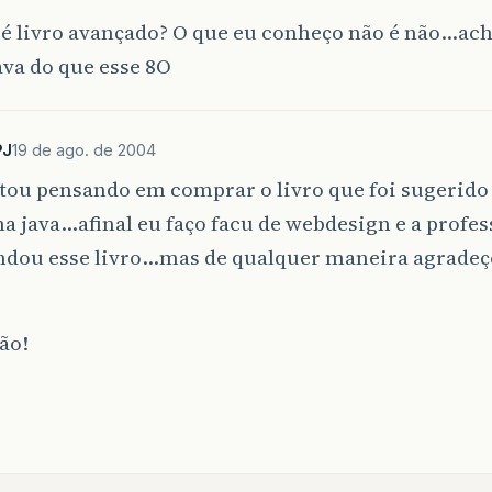
a é livro avançado? O que eu conheço não é não…ac
ava do que esse 8O
PJ
19 de ago. de 2004
stou pensando em comprar o livro que foi sugerid
 java…afinal eu faço facu de webdesign e a profes
dou esse livro…mas de qualquer maneira agradeç
ão!