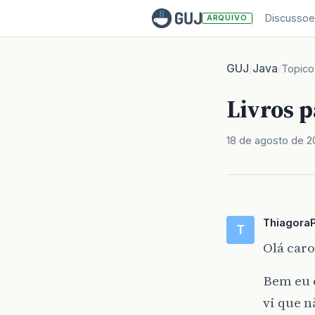
Discussoe
ARQUIVO
GUJ
Java
/
/
Topico
Livros p
18 de agosto de 
Thiagora
T
Olá car
Bem eu e
vi que 