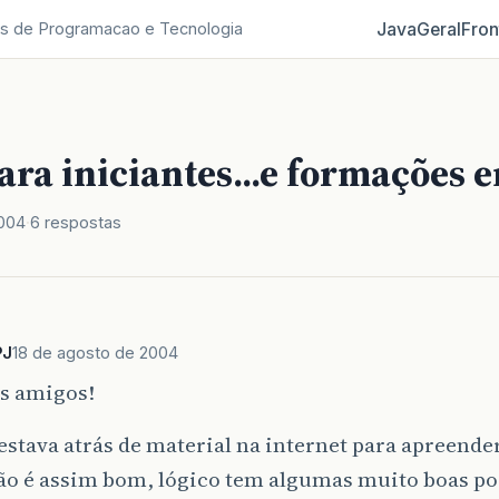
Java
Geral
Fron
s de Programacao e Tecnologia
ara iniciantes...e formações 
2004
6 respostas
PJ
18 de agosto de 2004
os amigos!
stava atrás de material na internet para apreende
não é assim bom, lógico tem algumas muito boas p