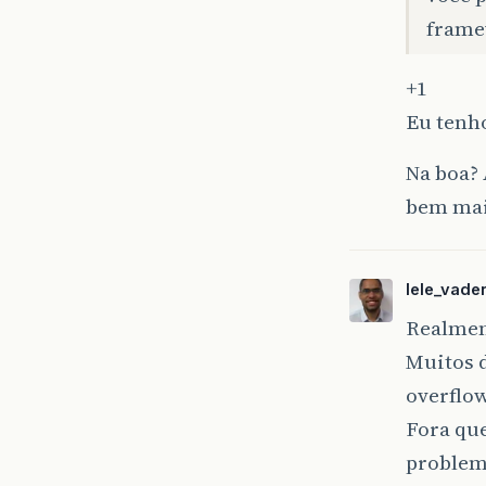
fram
+1
Eu tenho
Na boa? 
bem mai
lele_vade
Realmen
Muitos 
overflow
Fora que
problem