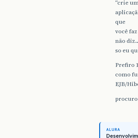
“crie um
aplicaç
que
você faz
não diz
so eu qu
Prefiro
como fu
EJB/Hibe
procuro
ALURA
Desenvolvim