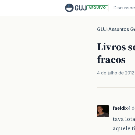
Discussoe
ARQUIVO
GUJ
Assuntos Ge
/
Livros s
fracos
4 de julho de 2012
faeldix
4 d
tava lot
aquele t