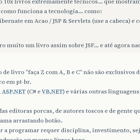
ro 10x livros extremamente técnicos… que mostra
 como funciona a tecnologia… como:
bernate em Acao / JSP & Servlets (use a cabeca) e c
o muito um livro assim sobre JSF… e até agora nad
o de livro “faça Z com A, B e C” não são exclusivos d
o em pt-br.
,
ASP.NET
(C# e
VB.NET
) e várias outras linguagen
das editoras porcas, de autores toscos e de gente q
rama arrastando botão.
 a programar requer disciplina, investimento, se
raduação ou mesmo livros bons.