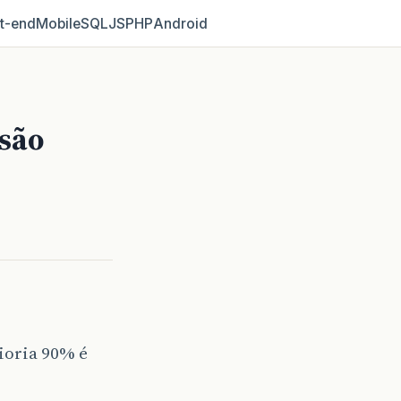
t‑end
Mobile
SQL
JS
PHP
Android
 são
aioria 90% é