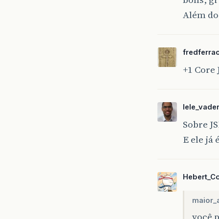
Além do
fredferra
+1 Core 
lele_vade
Sobre JS
E ele já
Hebert_C
maior_
você p