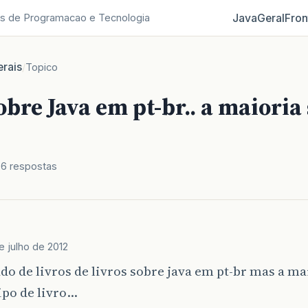
Java
Geral
Fron
s de Programacao e Tecnologia
rais
/
Topico
obre Java em pt-br.. a maioria
6 respostas
e julho de 2012
ado de livros de livros sobre java em pt-br mas a m
ipo de livro…