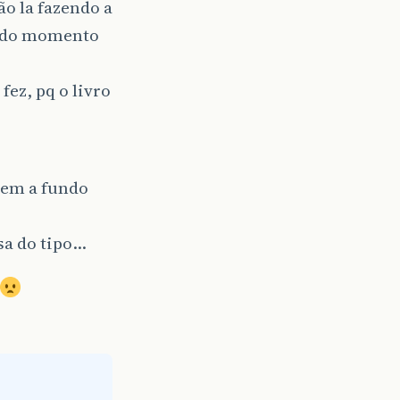
ão la fazendo a
nado momento
fez, pq o livro
bem a fundo
sa do tipo…