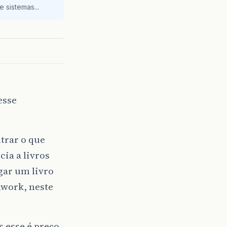
 sistemas...
esse
ntrar o que
ia a livros
gar um livro
mwork, neste
 esse é preço