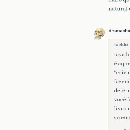
natural
drsmach
faeldix:
tava l
é aque
“crie 
fazen
deter
você f
livro 
so eu 