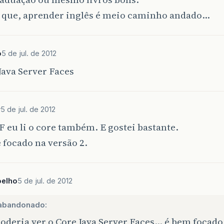
 que, aprender inglês é meio caminho andado…
o
5 de jul. de 2012
Java Server Faces
r
5 de jul. de 2012
F eu li o core também. E gostei bastante.
 é focado na versão 2.
oelho
5 de jul. de 2012
abandonado:
oderia ver o Core Java Server Faces… é bem focado