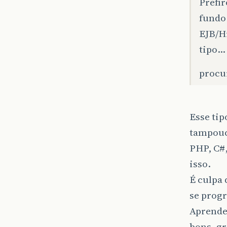
Prefi
fundo
EJB/Hi
tipo…
procur
Esse tip
tampouc
PHP, C#
isso.
É culpa 
se prog
Aprender
bons, g