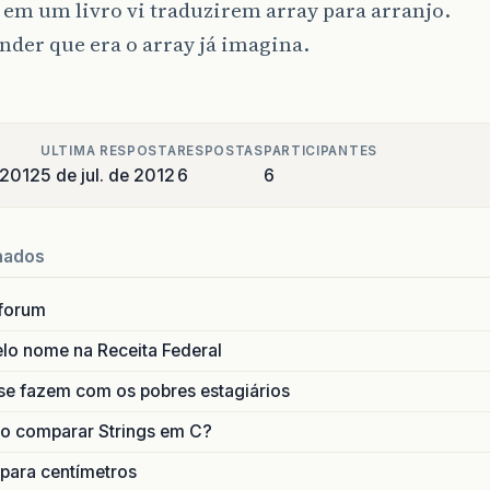
em um livro vi traduzirem array para arranjo.
nder que era o array já imagina.
ULTIMA RESPOSTA
RESPOSTAS
PARTICIPANTES
 2012
5 de jul. de 2012
6
6
nados
forum
lo nome na Receita Federal
se fazem com os pobres estagiários
o comparar Strings em C?
 para centímetros