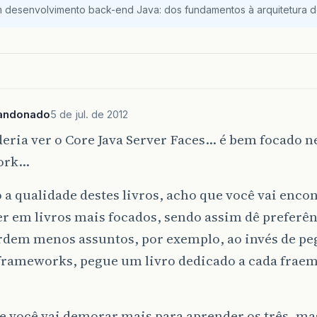
m desenvolvimento back-end Java: dos fundamentos à arquitetura de
andonado
5 de jul. de 2012
eria ver o Core Java Server Faces… é bem focado n
ork…
 a qualidade destes livros, acho que você vai enco
r em livros mais focados, sendo assim dê preferênc
rdem menos assuntos, por exemplo, ao invés de pe
 frameworks, pegue um livro dedicado a cada frae
e você vai demorar mais para aprender os três, mas