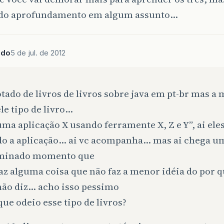
 do aprofundamento em algum assunto…
ado
5 de jul. de 2012
otado de livros de livros sobre java em pt-br mas a
le tipo de livro…
uma aplicação X usando ferramente X, Z e Y”, ai eles
do a aplicação… ai vc acompanha… mas ai chega u
minado momento que
az alguma coisa que não faz a menor idéia do por qu
não diz… acho isso pessimo
que odeio esse tipo de livros?