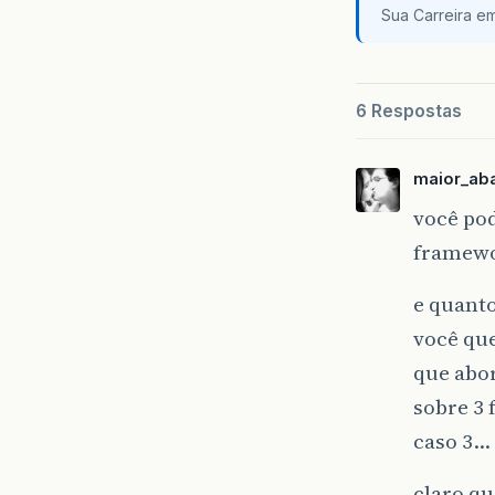
Sua Carreira e
6 Respostas
maior_ab
você pod
framew
e quanto
você que
que abo
sobre 3
caso 3…
claro qu