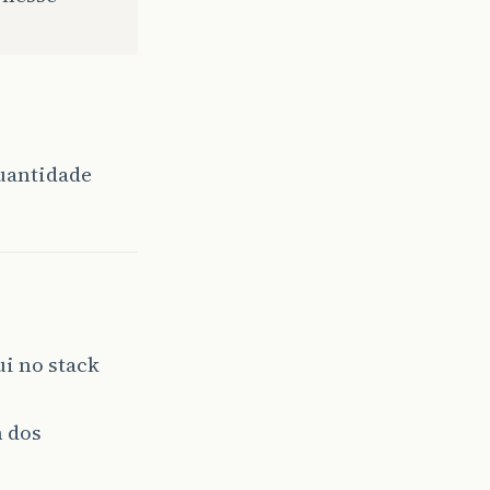
quantidade
i no stack
m dos