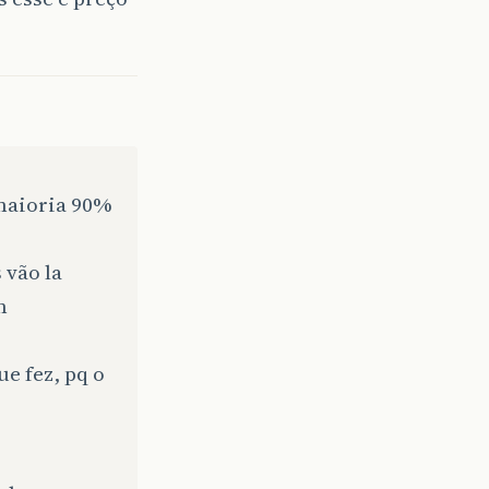
 maioria 90%
 vão la
m
e fez, pq o