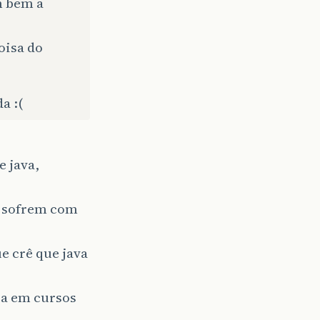
m bem a
oisa do
a :(
e java,
s sofrem com
ue crê que java
ja em cursos