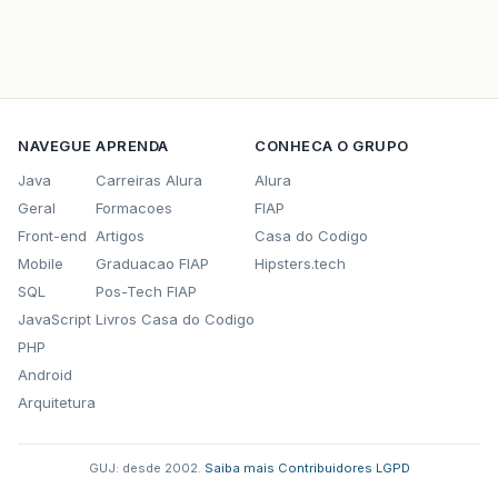
NAVEGUE
APRENDA
CONHECA O GRUPO
Java
Carreiras Alura
Alura
Geral
Formacoes
FIAP
Front-end
Artigos
Casa do Codigo
Mobile
Graduacao FIAP
Hipsters.tech
SQL
Pos-Tech FIAP
JavaScript
Livros Casa do Codigo
PHP
Android
Arquitetura
GUJ: desde 2002.
·
Saiba mais
·
Contribuidores
·
LGPD