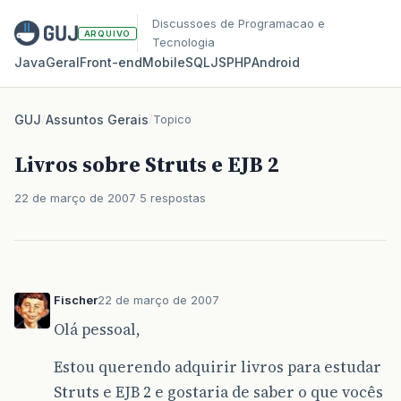
Discussoes de Programacao e
ARQUIVO
Tecnologia
Java
Geral
Front‑end
Mobile
SQL
JS
PHP
Android
GUJ
/
Assuntos Gerais
/
Topico
Livros sobre Struts e EJB 2
22 de março de 2007
5 respostas
Fischer
22 de março de 2007
Olá pessoal,
Estou querendo adquirir livros para estudar
Struts e EJB 2 e gostaria de saber o que vocês