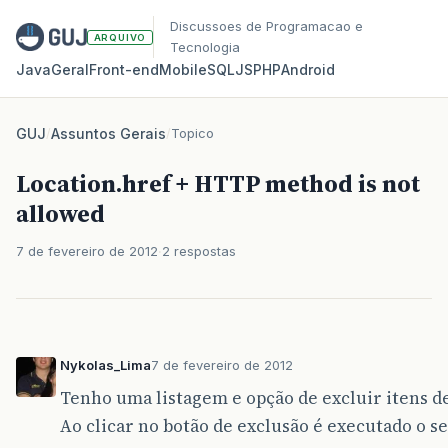
Discussoes de Programacao e
ARQUIVO
Tecnologia
Java
Geral
Front‑end
Mobile
SQL
JS
PHP
Android
GUJ
/
Assuntos Gerais
/
Topico
Location.href + HTTP method is not
allowed
7 de fevereiro de 2012
2 respostas
Nykolas_Lima
7 de fevereiro de 2012
Tenho uma listagem e opção de excluir itens des
Ao clicar no botão de exclusão é executado o se