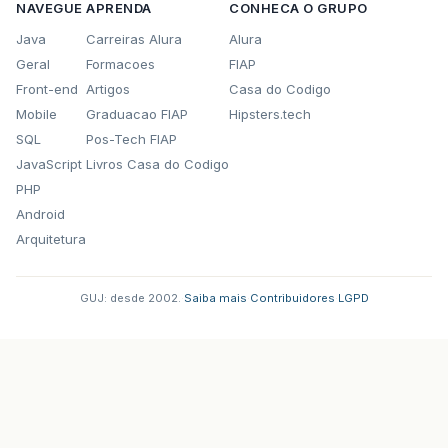
NAVEGUE
APRENDA
CONHECA O GRUPO
Java
Carreiras Alura
Alura
Geral
Formacoes
FIAP
Front-end
Artigos
Casa do Codigo
Mobile
Graduacao FIAP
Hipsters.tech
SQL
Pos-Tech FIAP
JavaScript
Livros Casa do Codigo
PHP
Android
Arquitetura
GUJ: desde 2002.
·
Saiba mais
·
Contribuidores
·
LGPD