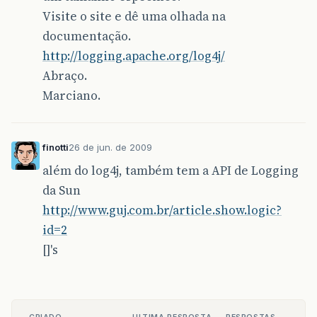
Visite o site e dê uma olhada na
documentação.
http://logging.apache.org/log4j/
Abraço.
Marciano.
finotti
26 de jun. de 2009
além do log4j, também tem a API de Logging
da Sun
http://www.guj.com.br/article.show.logic?
id=2
[]'s