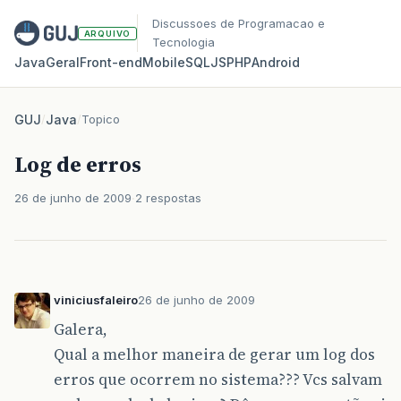
Discussoes de Programacao e
ARQUIVO
Tecnologia
Java
Geral
Front‑end
Mobile
SQL
JS
PHP
Android
GUJ
/
Java
/
Topico
Log de erros
26 de junho de 2009
2 respostas
viniciusfaleiro
26 de junho de 2009
Galera,
Qual a melhor maneira de gerar um log dos
erros que ocorrem no sistema??? Vcs salvam