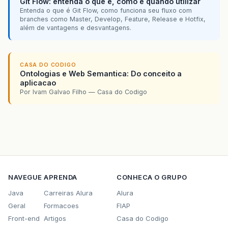
Git Flow: entenda o que é, como e quando utilizar
Entenda o que é Git Flow, como funciona seu fluxo com
branches como Master, Develop, Feature, Release e Hotfix,
além de vantagens e desvantagens.
CASA DO CODIGO
Ontologias e Web Semantica: Do conceito a
aplicacao
Por Ivam Galvao Filho — Casa do Codigo
NAVEGUE
APRENDA
CONHECA O GRUPO
Java
Carreiras Alura
Alura
Geral
Formacoes
FIAP
Front-end
Artigos
Casa do Codigo