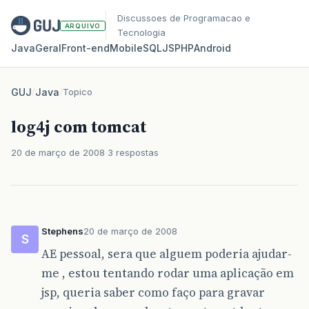
Discussoes de Programacao e
ARQUIVO
Tecnologia
Java
Geral
Front‑end
Mobile
SQL
JS
PHP
Android
GUJ
/
Java
/
Topico
log4j com tomcat
20 de março de 2008
3 respostas
Stephens
20 de março de 2008
S
AE pessoal, sera que alguem poderia ajudar-
me , estou tentando rodar uma aplicação em
jsp, queria saber como faço para gravar