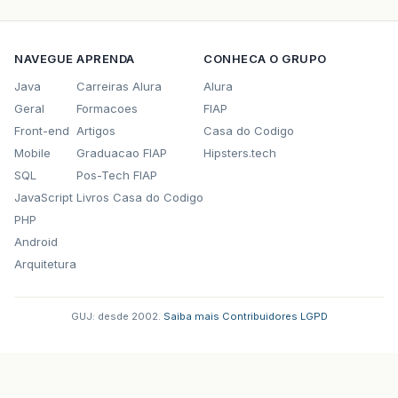
NAVEGUE
APRENDA
CONHECA O GRUPO
Java
Carreiras Alura
Alura
Geral
Formacoes
FIAP
Front-end
Artigos
Casa do Codigo
Mobile
Graduacao FIAP
Hipsters.tech
SQL
Pos-Tech FIAP
JavaScript
Livros Casa do Codigo
PHP
Android
Arquitetura
GUJ: desde 2002.
·
Saiba mais
·
Contribuidores
·
LGPD