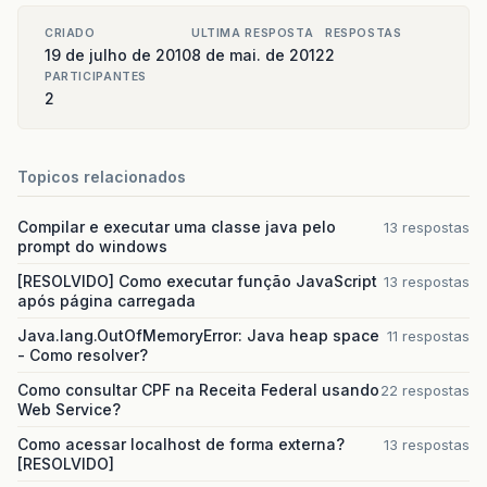
CRIADO
ULTIMA RESPOSTA
RESPOSTAS
19 de julho de 2010
8 de mai. de 2012
2
PARTICIPANTES
2
Topicos relacionados
Compilar e executar uma classe java pelo
13 respostas
prompt do windows
[RESOLVIDO] Como executar função JavaScript
13 respostas
após página carregada
Java.lang.OutOfMemoryError: Java heap space
11 respostas
- Como resolver?
Como consultar CPF na Receita Federal usando
22 respostas
Web Service?
Como acessar localhost de forma externa?
13 respostas
[RESOLVIDO]