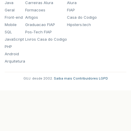
Java
Carreiras Alura
Alura
Geral
Formacoes
FIAP
Front-end
Artigos
Casa do Codigo
Mobile
Graduacao FIAP
Hipsters.tech
SQL
Pos-Tech FIAP
JavaScript
Livros Casa do Codigo
PHP
Android
Arquitetura
GUJ: desde 2002.
·
Saiba mais
·
Contribuidores
·
LGPD