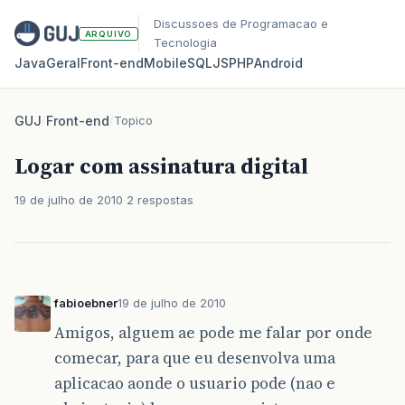
Discussoes de Programacao e
ARQUIVO
Tecnologia
Java
Geral
Front‑end
Mobile
SQL
JS
PHP
Android
GUJ
/
Front-end
/
Topico
Logar com assinatura digital
19 de julho de 2010
2 respostas
fabioebner
19 de julho de 2010
Amigos, alguem ae pode me falar por onde
comecar, para que eu desenvolva uma
aplicacao aonde o usuario pode (nao e