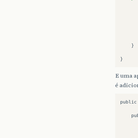
}
}
E uma ap
é adicio
public
pu