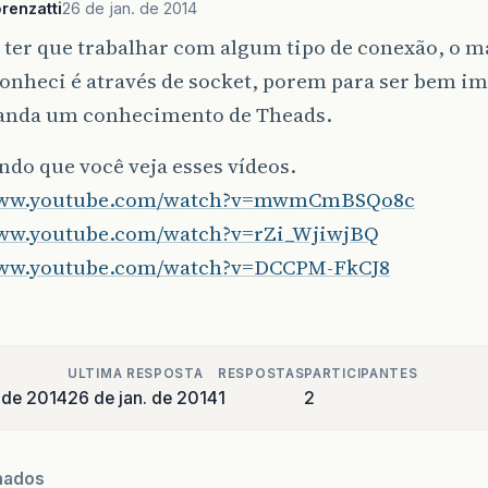
renzatti
26 de jan. de 2014
 ter que trabalhar com algum tipo de conexão, o m
conheci é através de socket, porem para ser bem 
anda um conhecimento de Theads.
do que você veja esses vídeos.
/www.youtube.com/watch?v=mwmCmBSQo8c
www.youtube.com/watch?v=rZi_WjiwjBQ
www.youtube.com/watch?v=DCCPM-FkCJ8
ULTIMA RESPOSTA
RESPOSTAS
PARTICIPANTES
 de 2014
26 de jan. de 2014
1
2
nados