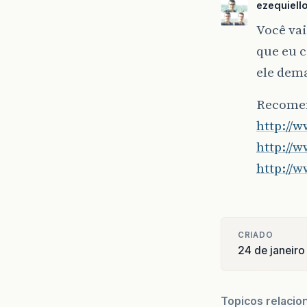
ezequiello
Você vai
que eu 
ele dem
Recomen
http:/
http://
http://
CRIADO
24 de janeiro
Topicos relacio