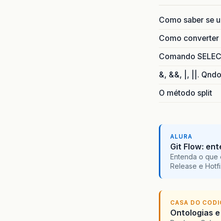
Como saber se 
Como converter i
Comando SELECT 
&, &&, |, ||. Qnd
O método split
ALURA
Git Flow: en
Entenda o que 
Release e Hotf
CASA DO COD
Ontologias e