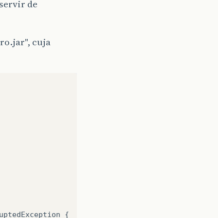
servir de
o.jar", cuja
uptedException
{