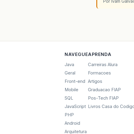
Por Ivam Galva
NAVEGUE
APRENDA
Java
Carreiras Alura
Geral
Formacoes
Front-end
Artigos
Mobile
Graduacao FIAP
SQL
Pos-Tech FIAP
JavaScript
Livros Casa do Codig
PHP
Android
Arquitetura