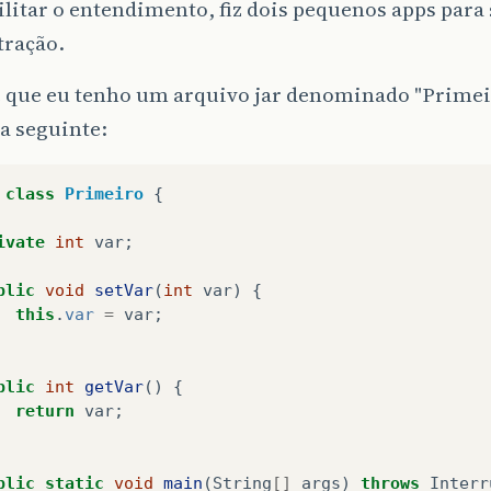
ilitar o entendimento, fiz dois pequenos apps para 
ração.
 que eu tenho um arquivo jar denominado "Primeir
 a seguinte:
class
Primeiro
{
ivate
int
var
;
blic
void
setVar
(
int
var
)
{
this
.
var
=
var
;
blic
int
getVar
()
{
return
var
;
blic
static
void
main
(
String
[]
args
)
throws
Interr