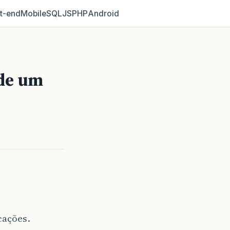
t‑end
Mobile
SQL
JS
PHP
Android
 de um
cações.