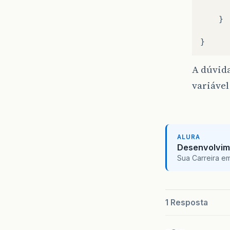
}
}
A dúvida
variável
ALURA
Desenvolvim
Sua Carreira e
1 Resposta