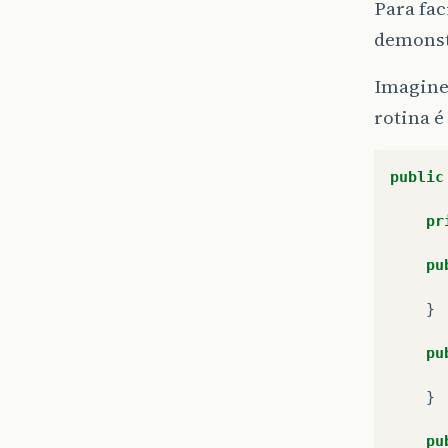
Para fac
demonst
Imagine
rotina é
public
pr
pu
}
pu
}
pu