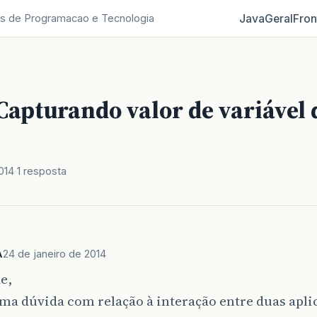
Java
Geral
Fron
s de Programacao e Tecnologia
Capturando valor de variável
014
1 resposta
A
24 de janeiro de 2014
e,
a dúvida com relação à interação entre duas apli