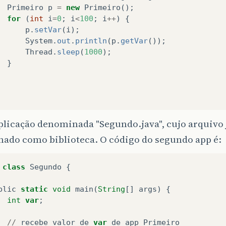
Primeiro
p
=
new
Primeiro
();
for
(
int
i
=
0
;
i
<
100
;
i
++
)
{
p
.
setVar
(
i
);
System
.
out
.
println
(
p
.
getVar
());
Thread
.
sleep
(
1000
);
}
licação denominada "Segundo.java", cujo arquivo 
nado como biblioteca. O código do segundo app é:
class
Segundo
{
blic
static
void
main
(
String
[]
args
)
{
int
var
;
//
recebe
valor
de
var
de
app
Primeiro