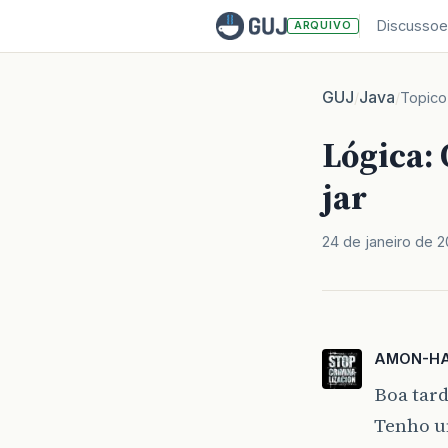
Discussoe
ARQUIVO
GUJ
Java
/
/
Topico
Lógica: 
jar
24 de janeiro de 2
AMON-H
Boa tard
Tenho um