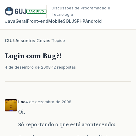
Discussoes de Programacao e
ARQUIVO
Tecnologia
Java
Geral
Front‑end
Mobile
SQL
JS
PHP
Android
GUJ
/
Assuntos Gerais
/
Topico
Login com Bug?!
4 de dezembro de 2008
12 respostas
lina
4 de dezembro de 2008
Oi,
Só reportando o que está acontecendo: