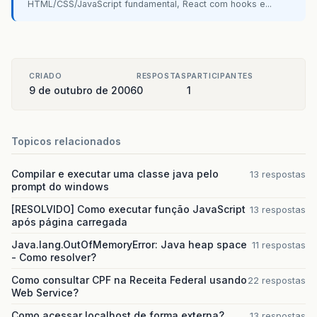
HTML/CSS/JavaScript fundamental, React com hooks e...
CRIADO
RESPOSTAS
PARTICIPANTES
9 de outubro de 2006
0
1
Topicos relacionados
Compilar e executar uma classe java pelo
13 respostas
prompt do windows
[RESOLVIDO] Como executar função JavaScript
13 respostas
após página carregada
Java.lang.OutOfMemoryError: Java heap space
11 respostas
- Como resolver?
Como consultar CPF na Receita Federal usando
22 respostas
Web Service?
Como acessar localhost de forma externa?
13 respostas