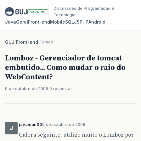
Discussoes de Programacao e
ARQUIVO
Tecnologia
Java
Geral
Front‑end
Mobile
SQL
JS
PHP
Android
GUJ
/
Front-end
/
Topico
Lomboz - Gerenciador de tomcat
embutido... Como mudar o raio do
WebContent?
9 de outubro de 2006
0 respostas
javaman00
9 de outubro de 2006
J
Galera seguinte, utilizo muito o Lomboz por