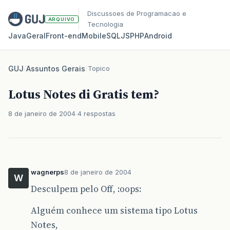
Discussoes de Programacao e
ARQUIVO
Tecnologia
Java
Geral
Front‑end
Mobile
SQL
JS
PHP
Android
GUJ
/
Assuntos Gerais
/
Topico
Lotus Notes di Gratis tem?
8 de janeiro de 2004
4 respostas
wagnerps
8 de janeiro de 2004
W
Desculpem pelo Off, :oops:
Alguém conhece um sistema tipo Lotus
Notes,