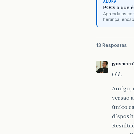
ALURA
POO: o que é
Aprenda os con
herança, encap
13 Respostas
jyoshiriro
Olá.
Amigo, 
versão 
único c
disposit
Resultad