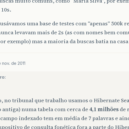
Buscas muito comuns, como “Maria Silva”, por exe
 10s.
usávamos uma base de testes com “apenas” 500k re
nunca levavam mais de 2s (as com nomes bem co
 por exemplo) mas a maioria da buscas batia na casa 
e nov. de 2011
ro:
, no tribunal que trabalho usamos o Hibernate Se
o antiga) numa tabela com cerca de
4,1 milhões
de r
 campo indexado tem em média de 7 palavras e ai
positivo de consulta fonética fora a parte do Hibe