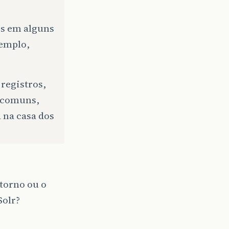
2s em alguns
xemplo,
registros,
 comuns,
 na casa dos
torno ou o
Solr?