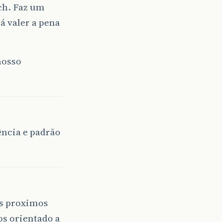
ch. Faz um
rá valer a pena
nosso
ência e padrão
os proximos
s orientado a