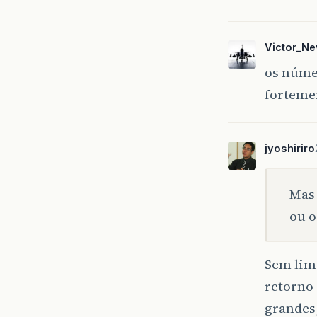
Victor_N
os núme
fortem
jyoshiriro
Mas 
ou o
Sem limi
retorno 
grandes