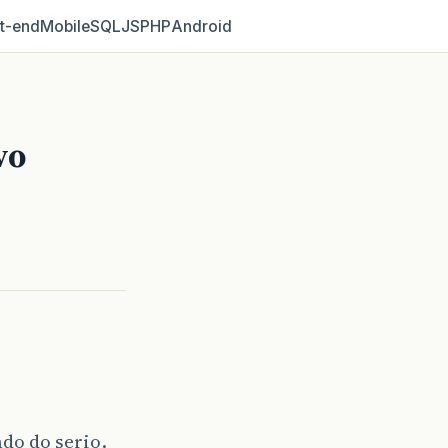
t‑end
Mobile
SQL
JS
PHP
Android
vo
do do serio.