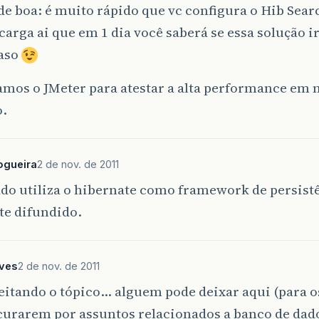
e boa: é muito rápido que vc configura o Hib Sear
 carga ai que em 1 dia você saberá se essa solução i
caso
amos o JMeter para atestar a alta performance em 
o.
ogueira
2 de nov. de 2011
do utiliza o hibernate como framework de persist
te difundido.
eves
2 de nov. de 2011
eitando o tópico… alguem pode deixar aqui (para 
curarem por assuntos relacionados a banco de dado