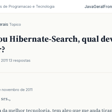
Java
Geral
Fron
s de Programacao e Tecnologia
rais
/
Topico
ou Hibernate-Search, qual de
r?
 2011
13 respostas
e novembro de 2011
srs.,
 da melhor tecnologia, tem algo que me anda tiran