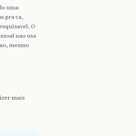
ndo uma
s pra ca,
pesquisavel. O
ssoal nao usa
 mao, mesmo
izer mais