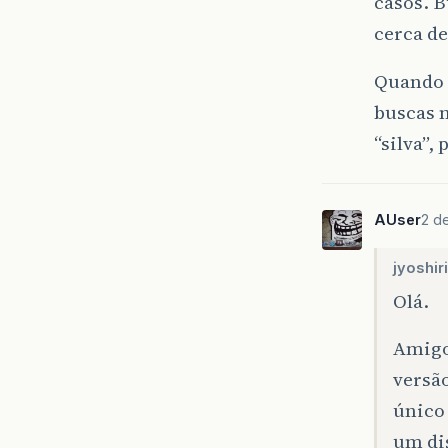
casos. 
cerca de
Quando 
buscas 
“silva”,
AUser
2 d
jyoshiri
Olá.
Amigo
versã
único
um dis