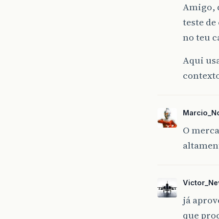
Amigo, d
teste de
no teu 
Aqui us
context
Marcio_N
O merca
altamen
Victor_N
já aprov
que pro