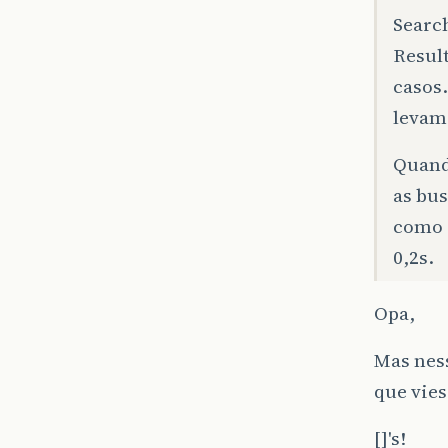
Searc
Resul
casos
levam 
Quand
as bu
como “
0,2s.
Opa,
Mas nes
que vies
[]'s!