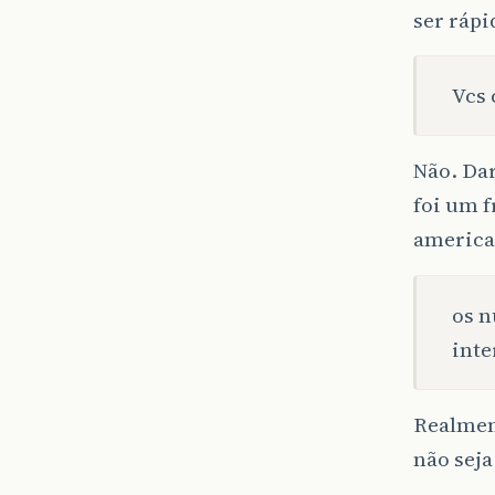
ser rápi
Vcs 
Não. Dar
foi um f
america
os 
inte
Realmen
não seja