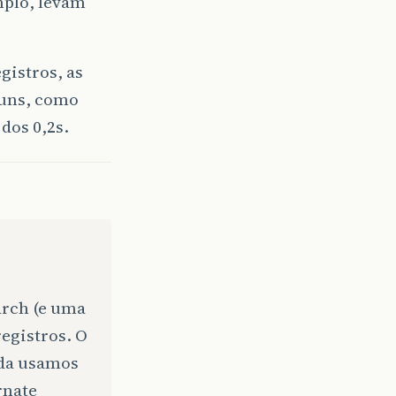
mplo, levam
gistros, as
muns, como
dos 0,2s.
arch (e uma
egistros. O
nda usamos
rnate