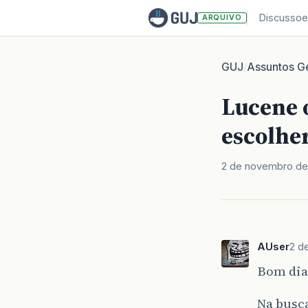
Discussoe
ARQUIVO
GUJ
Assuntos Ge
/
Lucene 
escolhe
2 de novembro de
AUser
2 d
Bom dia 
Na busca