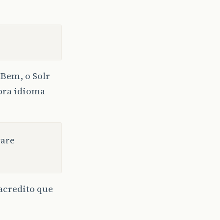
 Bem, o Solr
 pra idioma
ware
acredito que