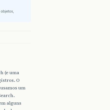
 objetos,
ch (e uma
istros. O
a usamos um
Search.
 em alguns