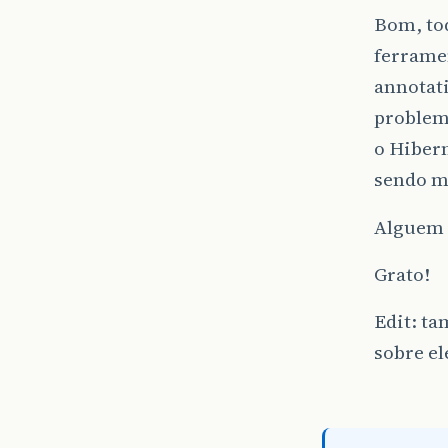
Bom, to
ferramen
annotati
problem
o Hibern
sendo ma
Alguem 
Grato!
Edit: t
sobre el