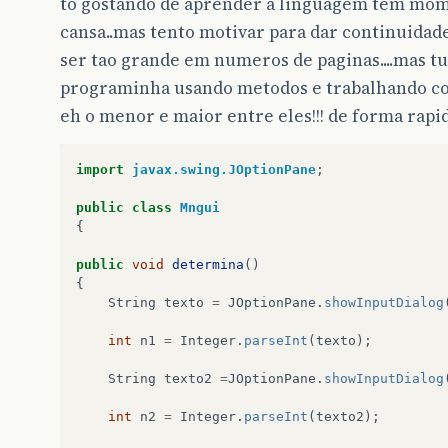
to gostando de aprender a linguagem tem momen
cansa..mas tento motivar para dar continuidade,
ser tao grande em numeros de paginas....mas t
programinha usando metodos e trabalhando com
eh o menor e maior entre eles!!! de forma rapida
import
javax.swing.JOptionPane
;
public
class
Mngui
{
public
void
determina
()
{
String
texto
=
JOptionPane
.
showInputDialog
int
n1
=
Integer
.
parseInt
(
texto
);
String
texto2
=
JOptionPane
.
showInputDialog
int
n2
=
Integer
.
parseInt
(
texto2
);