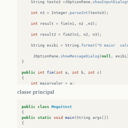
String
texto3
=
JOptionPane
.
showInputDialog
int
n3
=
Integer
.
parseInt
(
texto3
);
int
result
=
fim
(
n1
,
n2
,
n3
);
int
result2
=
fim2
(
n1
,
n2
,
n3
);
String
exibi
=
String
.
format
(
"O maior  val
JOptionPane
.
showMessageDialog
(
null
,
exibi
}
public
int
fim
(
int
a
,
int
b
,
int
c
)
{
int
maiorvalor
=
a
;
classe principal
if
(
b
>
maiorvalor
)
maiorvalor
=
b
;
public
class
Mnguitest
if
(
c
>
maiorvalor
)
{
maiorvalor
=
c
;
public
static
void
main
(
String
args
[]
)
{
return
maiorvalor
;
//retorno o maior para o