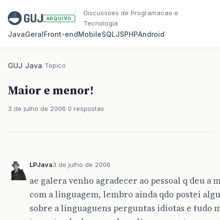
Discussoes de Programacao e
ARQUIVO
Tecnologia
Java
Geral
Front‑end
Mobile
SQL
JS
PHP
Android
GUJ
/
Java
/
Topico
Maior e menor!
3 de julho de 2006
0 respostas
LPJava
3 de julho de 2006
ae galera venho agradecer ao pessoal q deu a m
com a linguagem, lembro ainda qdo postei algu
sobre a linguaguens perguntas idiotas e tudo m