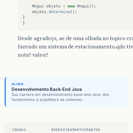
Mngui
objeto
=
new
Mngui
();
objeto
.
determina
();
}
}
}
public
int
fim2
(
int
a
,
int
b
,
int
c
)
Desde agradeço, ae de uma olhada no topico cra
{
int
menorvalor
=
a
;
fazendo um sistema de estacionamento..qdo tive
nota!! valeu!!
if
(
b
<
menorvalor
)
menorvalor
=
b
;
if
(
c
<
menorvalor
)
menorvalor
=
c
;
ALURA
Desenvolvimento Back-End Java
return
menorvalor
;
Sua Carreira em desenvolvimento back-end Java: dos
}
fundamentos à arquitetura de sistemas...
}
CRIADO
RESPOSTAS
PARTICIPANTES