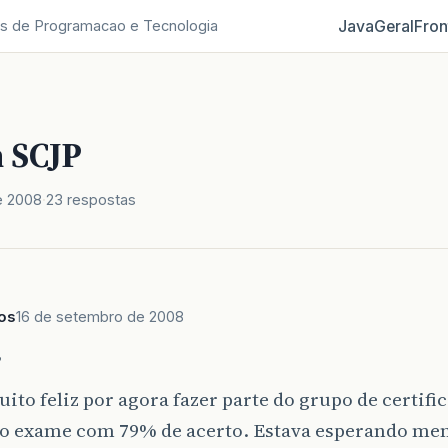
Java
Geral
Fron
s de Programacao e Tecnologia
 SCJP
e 2008
23 respostas
os
16 de setembro de 2008
,
ito feliz por agora fazer parte do grupo de certifi
no exame com 79% de acerto. Estava esperando me