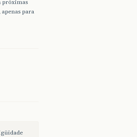
em próximas
, apenas para
bigüidade