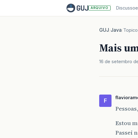
Discussoe
ARQUIVO
GUJ
Java
/
/
Topico
Mais um
16 de setembro d
flavioram
F
Pessoas
Estou mu
Passei 