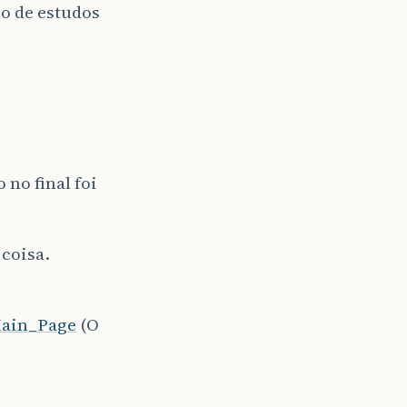
no de estudos
no final foi
 coisa.
Main_Page
(O