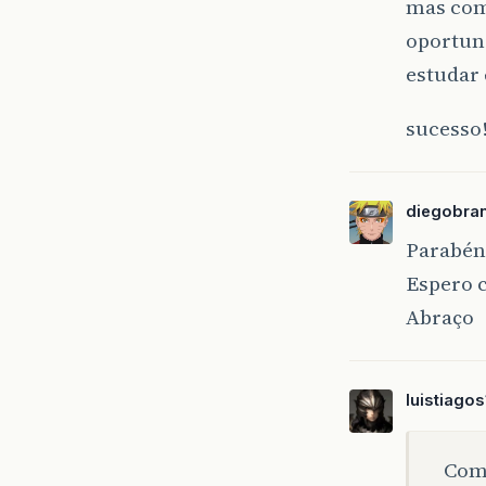
mas como
oportuni
estudar
sucesso
diegobra
Parabéns
Espero 
Abraço
luistiagos
Com 