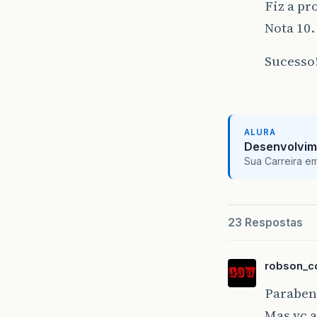
Fiz a pr
Nota 10.
Sucesso
ALURA
Desenvolvim
Sua Carreira e
23 Respostas
robson_c
Parabe
Mas vc 