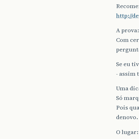
Recomen
http://
A prova:
Com cer
pergunt
Se eu ti
- assim 
Uma dic
Só marq
Pois qua
denovo.
O lugar: