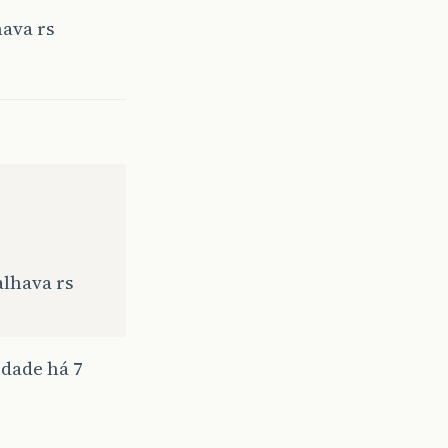
hava rs
alhava rs
dade há 7