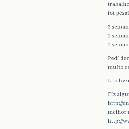
trabalhe
foi péss
3 semana
1 semana
1 seman
Pedi dem
muito ca
Li o liv
Fiz algu
http://
melhor 
http://