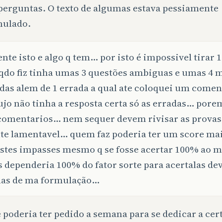
perguntas. O texto de algumas estava pessiamente
mulado.
nte isto e algo q tem… por isto é impossivel tirar
qdo fiz tinha umas 3 questões ambiguas e umas 4 
as alem de 1 errada a qual ate coloquei um comen
ujo não tinha a resposta certa só as erradas… por
 comentarios… nem sequer devem rivisar as provas
te lamentavel… quem faz poderia ter um score ma
estes impasses mesmo q se fosse acertar 100% ao 
 dependeria 100% do fator sorte para acertalas dev
as de ma formulação…
 poderia ter pedido a semana para se dedicar a cer