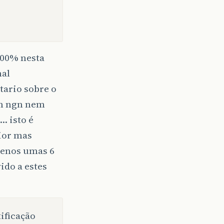
 100% nesta
mal
tario sobre o
em ngn nem
… isto é
ior mas
menos umas 6
ido a estes
tificação