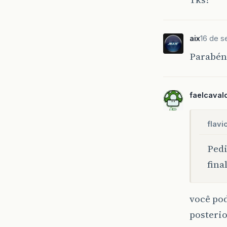
aix
16 de s
Parabéns
faelcaval
flav
Pedi
fina
você pod
posteri