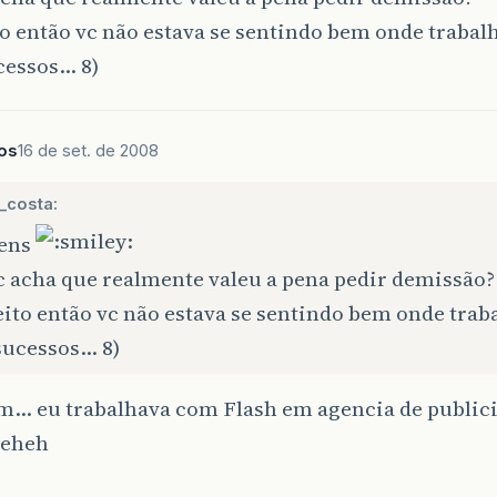
to então vc não estava se sentindo bem onde trabal
cessos… 8)
os
16 de set. de 2008
_costa:
ens
c acha que realmente valeu a pena pedir demissão?
eito então vc não estava se sentindo bem onde trab
sucessos… 8)
im… eu trabalhava com Flash em agencia de publici
heheh