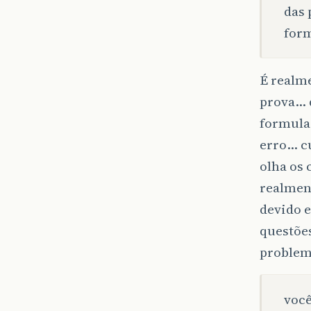
das 
for
É realme
prova… 
formulad
erro… c
olha os
realmen
devido 
questões
problem
você