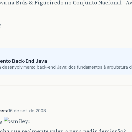
ova na Brás & Figueiredo no Conjunto Nacional - Av.
!
ento Back-End Java
m desenvolvimento back-end Java: dos fundamentos à arquitetura de
osta
16 de set. de 2008
ns
acha que realmente valeu a pena pedir demissão?