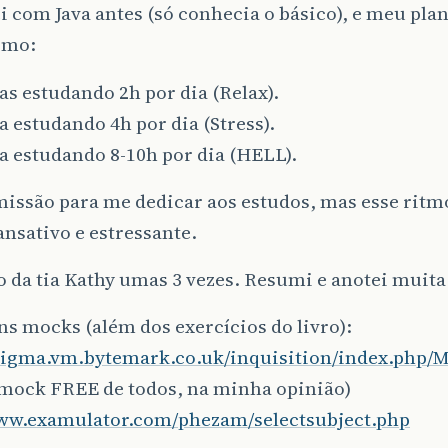
i com Java antes (só conhecia o básico), e meu pla
imo:
s estudando 2h por dia (Relax).
 estudando 4h por dia (Stress).
a estudando 8-10h por dia (HELL).
issão para me dedicar aos estudos, mas esse ritmo 
nsativo e estressante.
ro da tia Kathy umas 3 vezes. Resumi e anotei muita
ns mocks (além dos exercícios do livro):
enigma.vm.bytemark.co.uk/inquisition/index.php/
mock FREE de todos, na minha opinião)
www.examulator.com/phezam/selectsubject.php