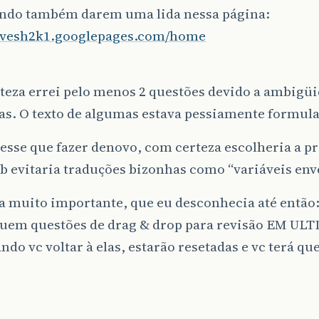
do também darem uma lida nessa página:
devesh2k1.googlepages.com/home
teza errei pelo menos 2 questões devido a ambigüi
as. O texto de algumas estava pessiamente formul
vesse que fazer denovo, com certeza escolheria a p
tb evitaria traduções bizonhas como “variáveis env
a muito importante, que eu desconhecia até então
uem questões de drag & drop para revisão EM UL
ndo vc voltar à elas, estarão resetadas e vc terá q