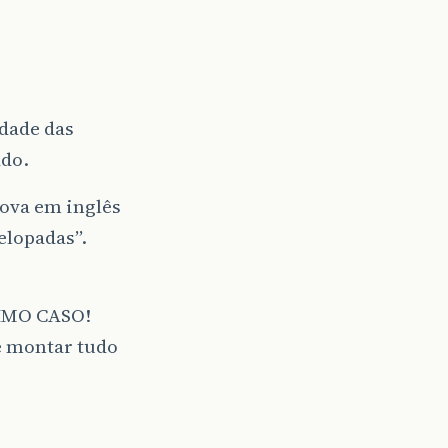
dade das
ado.
rova em inglês
elopadas”.
:
TIMO CASO!
ue montar tudo