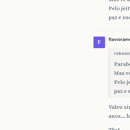
Pelo jei
paz e su
flavioram
F
robson
Parab
Mas v
Pelo j
paz e 
Valeu s
anos… 
Tks!