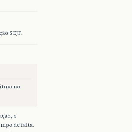
ção SCJP.
ritmo no
ação, e
mpo de falta.