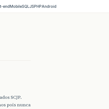
t‑end
Mobile
SQL
JS
PHP
Android
cados SCJP.
nos pois nunca