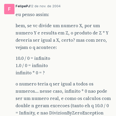
FelipePJ
12 de nov. de 2004
F
eu penso assim:
bem, se vc divide um numero X, por um
numero Y e resulta em Z, o produto de Z * Y
deveria ser igual a X, certo? mas com zero,
vejam o q acontece:
10.0 / 0 = infinito
1.0 / 0 = infinito
infinito * 0 = ?
o numero teria q ser igual a todos os
numeros… nesse caso, infinito * 0 nao pode
ser um numero real, e como os calculos com
double n geram excecoes (tanto eh q 10.0 / 0
= Infinity, e nao DivizionByZeroException