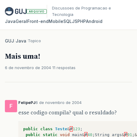
Discussoes de Programacao e
ARQUIVO
Tecnologia
Java
Geral
Front‑end
Mobile
SQL
JS
PHP
Android
GUJ
/
Java
/
Topico
Mais uma!
6 de novembro de 2004
11 respostas
FelipePJ
6 de novembro de 2004
F
esse codigo compila? qual o resuldado?
public
class
Teste
&
#
123
;
public
static
void
main
&
#
40
;
String
args
&
#
91
;
&