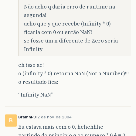
Não acho q daria erro de runtime na
segunda!
acho que y que recebe (Infinity * 0)
ficaria com 0 ou então NaN!
se fosse um n diferente de Zero seria
Infinity
eh isso ae!
o (infinity * 0) retorna NaN (Not a Number)!!!
o resultado fica:
“Infinity NaN”
BrainnPJ
12 de nov. de 2004
B
Eu estava mais com o 0, hehehhhe
partindo do principio q qq numero * 0 é = 0,