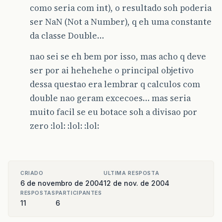
como seria com int), o resultado soh poderia
ser NaN (Not a Number), q eh uma constante
da classe Double…
nao sei se eh bem por isso, mas acho q deve
ser por ai hehehehe o principal objetivo
dessa questao era lembrar q calculos com
double nao geram excecoes… mas seria
muito facil se eu botace soh a divisao por
zero :lol: :lol: :lol:
CRIADO
ULTIMA RESPOSTA
6 de novembro de 2004
12 de nov. de 2004
RESPOSTAS
PARTICIPANTES
11
6