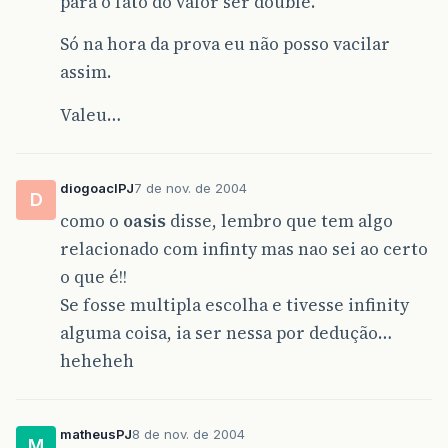
para o fato do valor ser double.
Só na hora da prova eu não posso vacilar
assim.
Valeu…
diogoaclPJ
7 de nov. de 2004
D
como o
oasis
disse, lembro que tem algo
relacionado com infinty mas nao sei ao certo
o que é!!
Se fosse multipla escolha e tivesse infinity
alguma coisa, ia ser nessa por dedução…
heheheh
matheusPJ
8 de nov. de 2004
M