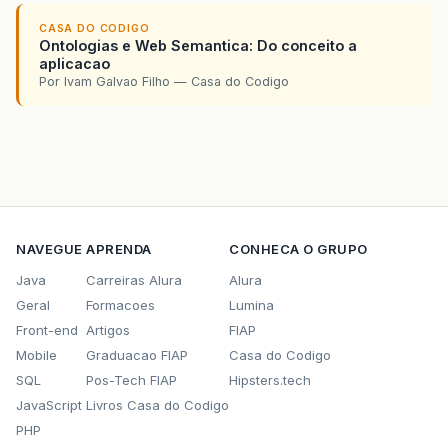
CASA DO CODIGO
Ontologias e Web Semantica: Do conceito a
aplicacao
Por Ivam Galvao Filho — Casa do Codigo
NAVEGUE
APRENDA
CONHECA O GRUPO
Java
Carreiras Alura
Alura
Geral
Formacoes
Lumina
Front-end
Artigos
FIAP
Mobile
Graduacao FIAP
Casa do Codigo
SQL
Pos-Tech FIAP
Hipsters.tech
JavaScript
Livros Casa do Codigo
PHP