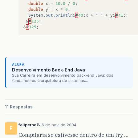
double
x
=
10.0
/
0
;
double
y
=
x
*
0
;
System
.
out
.
println
&
#
40
;
x
+
" "
+
y
&
#
41
;;
&
#
125
;
&
#
125
;
ALURA
Desenvolvimento Back-End Java
Sua Carreira em desenvolvimento back-end Java: dos
fundamentos à arquitetura de sistemas...
11 Respostas
feliperodPJ
6 de nov. de 2004
F
Compilaria se estivesse dentro de um try …