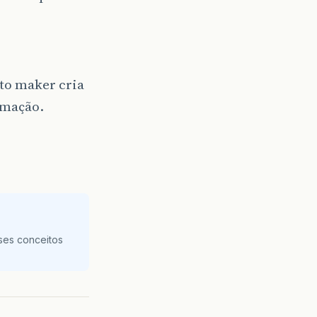
to maker cria
amação.
ses conceitos