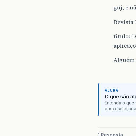
guj, e n
Revista 
titulo: 
aplicaç
Alguém 
ALURA
O que são al
Entenda o que 
para começar 
1 Resposta