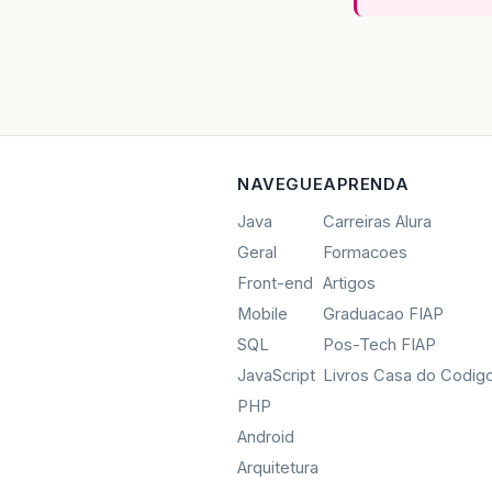
NAVEGUE
APRENDA
Java
Carreiras Alura
Geral
Formacoes
Front-end
Artigos
Mobile
Graduacao FIAP
SQL
Pos-Tech FIAP
JavaScript
Livros Casa do Codig
PHP
Android
Arquitetura