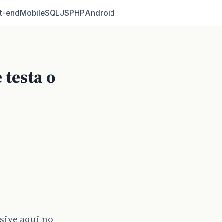
t‑end
Mobile
SQL
JS
PHP
Android
 testa o
sive aqui no