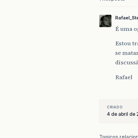
Rafael_Ste
É uma o
Estou tr
se matan
discuss
Rafael
CRIADO
4 de abril de
Topicos relacio