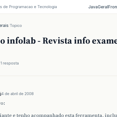
Java
Geral
Fron
s de Programacao e Tecnologia
rais
/
Topico
 infolab - Revista info exame
1 resposta
j
4 de abril de 2008
vo:
iante e tenho acompanhado esta ferramenta, inclu