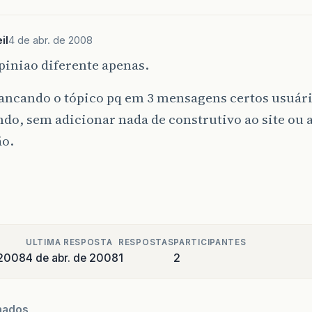
il
4 de abr. de 2008
piniao diferente apenas.
ancando o tópico pq em 3 mensagens certos usuári
do, sem adicionar nada de construtivo ao site ou a
ão.
ULTIMA RESPOSTA
RESPOSTAS
PARTICIPANTES
 2008
4 de abr. de 2008
1
2
nados