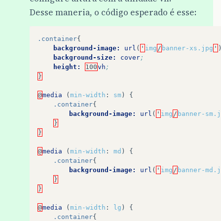
Desse maneria, o código esperado é esse:
.container
{
background-image:
url
(
'
img
/
banner-xs.jpg
'
background-size:
cover
;
height:
100
vh
;
}
@
media
(
min-width
:
sm
)
{
.container
{
background-image:
url
(
'
img
/
banner-sm.j
}
}
@
media
(
min-width
:
md
)
{
.container
{
background-image:
url
(
'
img
/
banner-md.j
}
}
@
media
(
min-width
:
lg
)
{
.container
{