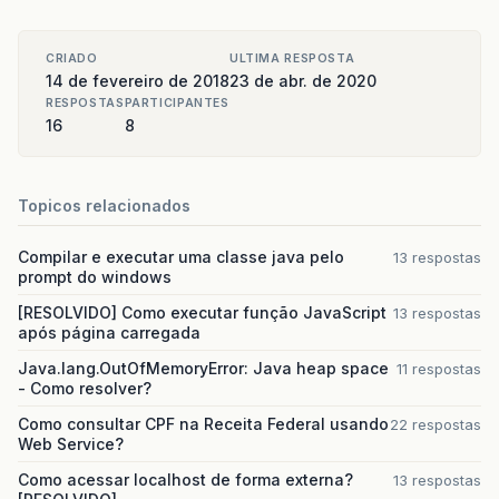
CRIADO
ULTIMA RESPOSTA
14 de fevereiro de 2018
23 de abr. de 2020
RESPOSTAS
PARTICIPANTES
16
8
Topicos relacionados
Compilar e executar uma classe java pelo
13 respostas
prompt do windows
[RESOLVIDO] Como executar função JavaScript
13 respostas
após página carregada
Java.lang.OutOfMemoryError: Java heap space
11 respostas
- Como resolver?
Como consultar CPF na Receita Federal usando
22 respostas
Web Service?
Como acessar localhost de forma externa?
13 respostas