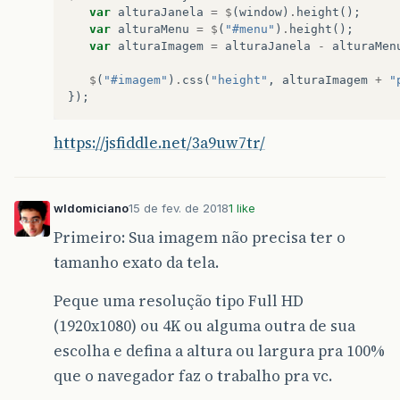
var
alturaJanela
=
$
(
window
)
.
height
();
var
alturaMenu
=
$
(
"#menu"
)
.
height
();
var
alturaImagem
=
alturaJanela
-
alturaMen
$
(
"#imagem"
)
.
css
(
"height"
,
alturaImagem
+
"
});
https://jsfiddle.net/3a9uw7tr/
wldomiciano
15 de fev. de 2018
1 like
Primeiro: Sua imagem não precisa ter o
tamanho exato da tela.
Peque uma resolução tipo Full HD
(1920x1080) ou 4K ou alguma outra de sua
escolha e defina a altura ou largura pra 100%
que o navegador faz o trabalho pra vc.