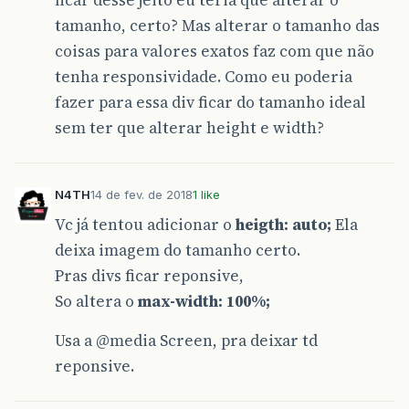
ficar desse jeito eu teria que alterar o
tamanho, certo? Mas alterar o tamanho das
coisas para valores exatos faz com que não
tenha responsividade. Como eu poderia
fazer para essa div ficar do tamanho ideal
sem ter que alterar height e width?
N4TH
14 de fev. de 2018
1 like
Vc já tentou adicionar o
heigth: auto;
Ela
deixa imagem do tamanho certo.
Pras divs ficar reponsive,
So altera o
max-width: 100%;
Usa a
@media
Screen, pra deixar td
reponsive.