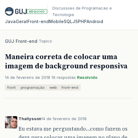
Discussoes de Programacao e
ARQUIVO
Tecnologia
Java
Geral
Front‑end
Mobile
SQL
JS
PHP
Android
GUJ
/
Front-end
/
Topico
Maneira correta de colocar uma
imagem de background responsiva
14 de fevereiro de 2018
16 respostas
Resolvido
front
programação
web
front-end
Thallysson
14 de fevereiro de 2018
Eu estava me perguntando…como fazem os
devs para colocar uma imagem no plano de