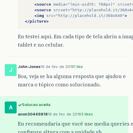
<source
media=
"(min-width: 768px)"
srcset
<source
srcset=
"http://placehold.it/360x6
<img
src=
"http://placehold.it/360x640"
>
</picture>
Eu testei aqui. Em cada tipo de tela abriu a im
tablet e no celular.
John-Jones
16 de fev. de 2018
1 like
J
Boa, veja se ha alguma resposta que ajudou e
marca o tópico como solucionado.
Solucao aceita
A
anon30449818
18 de fev. de 2018
3 likes
Eu recomendaria que você use media queries 
configure altura com a unidade vh.