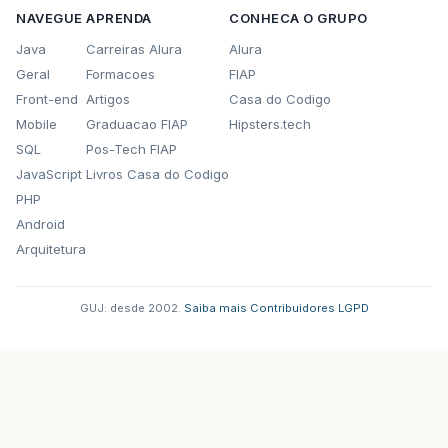
NAVEGUE
APRENDA
CONHECA O GRUPO
Java
Carreiras Alura
Alura
Geral
Formacoes
FIAP
Front-end
Artigos
Casa do Codigo
Mobile
Graduacao FIAP
Hipsters.tech
SQL
Pos-Tech FIAP
JavaScript
Livros Casa do Codigo
PHP
Android
Arquitetura
GUJ: desde 2002.
·
Saiba mais
·
Contribuidores
·
LGPD