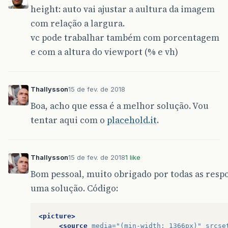
height: auto vai ajustar a aultura da imagem
com relação a largura.
vc pode trabalhar também com porcentagem
e com a altura do viewport (% e vh)
Thallysson
15 de fev. de 2018
Boa, acho que essa é a melhor solução. Vou
tentar aqui com o
placehold.it
.
Thallysson
15 de fev. de 2018
1 like
Bom pessoal, muito obrigado por todas as respo
uma solução. Código:
<picture>
<source
media=
"(min-width: 1366px)"
srcse