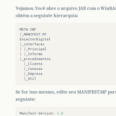
Vejamos. Você abre o arquivo JAR com o WinRA
obtém a seguinte hierarquia:
META
-
INF
|
_MANIFEST
.
MF
ExLeitorDigital
|
_interfaces
|
|
_Principal
|
|
_Informe
|
_procedimentos
|
_Cliente
|
_Conexao
|
_Empresa
|
_Util
Se for isso mesmo, edite seu MANIFEST.MF par
seguinte:
Manifest
-
Version
:
1.0