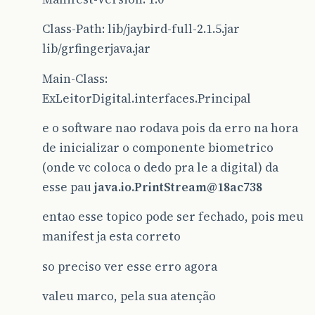
Class-Path: lib/jaybird-full-2.1.5.jar
lib/grfingerjava.jar
Main-Class:
ExLeitorDigital.interfaces.Principal
e o software nao rodava pois da erro na hora
de inicializar o componente biometrico
(onde vc coloca o dedo pra le a digital) da
esse pau
java.io.PrintStream@18ac738
entao esse topico pode ser fechado, pois meu
manifest ja esta correto
so preciso ver esse erro agora
valeu marco, pela sua atenção