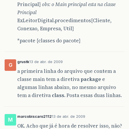
Principal}
obs: o Main principal esta na classe
Principal
ExLeitorDigital.procedimentos{Cliente,
Conexao, Empresa, Util}
*pacote {classes do pacote}
grustk
13 de abr. de 2009
G
a primeira linha do arquivo que contem a
classe main tem a diretiva
package
e
algumas linhas abaixo, no mesmo arquivo
tem a diretiva
class
. Posta essas duas linhas.
marcobiscaro2112
13 de abr. de 2009
M
OK. Acho que já é hora de resolver isso, não?