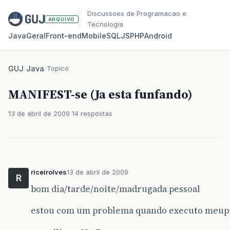
Discussoes de Programacao e
ARQUIVO
Tecnologia
Java
Geral
Front‑end
Mobile
SQL
JS
PHP
Android
GUJ
/
Java
/
Topico
MANIFEST-se (Ja esta funfando)
13 de abril de 2009
14 respostas
riceirolves
13 de abril de 2009
R
bom dia/tarde/noite/madrugada pessoal
estou com um problema quando executo meup