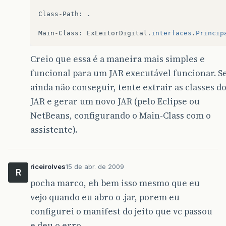
Class
-
Path
:
.
Main
-
Class
:
ExLeitorDigital
.
interfaces
.
Princip
Creio que essa é a maneira mais simples e
funcional para um JAR executável funcionar. S
ainda não conseguir, tente extrair as classes d
JAR e gerar um novo JAR (pelo Eclipse ou
NetBeans, configurando o Main-Class com o
assistente).
riceirolves
15 de abr. de 2009
R
pocha marco, eh bem isso mesmo que eu
vejo quando eu abro o .jar, porem eu
configurei o manifest do jeito que vc passou
e deu o erro.