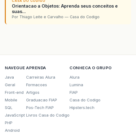
CASA DO CODIGO
Orientacao a Objetos: Aprenda seus conceitos e
suas...
Por Thiago Leite e Carvalho — Casa do Codigo
NAVEGUE
APRENDA
CONHECA O GRUPO
Java
Carreiras Alura
Alura
Geral
Formacoes
Lumina
Front-end
Artigos
FIAP
Mobile
Graduacao FIAP
Casa do Codigo
SQL
Pos-Tech FIAP
Hipsters.tech
JavaScript
Livros Casa do Codigo
PHP
Android