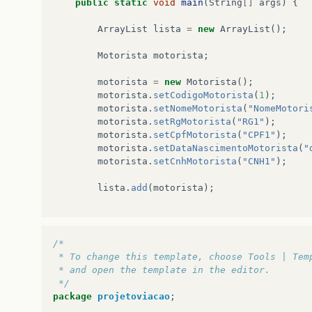
public
static
void
main
(
String
[]
args
)
{
ArrayList
lista
=
new
ArrayList
();
Motorista
motorista
;
motorista
=
new
Motorista
();
motorista
.
setCodigoMotorista
(
1
);
motorista
.
setNomeMotorista
(
"NomeMotori
motorista
.
setRgMotorista
(
"RG1"
);
motorista
.
setCpfMotorista
(
"CPF1"
);
motorista
.
setDataNascimentoMotorista
(
"
motorista
.
setCnhMotorista
(
"CNH1"
);
lista
.
add
(
motorista
);
MotoristaTXT
txt
=
new
MotoristaTXT
();
txt
.
GravarMotorista
(
lista
);
//cadastra 
/*
 * To change this template, choose Tools | Tem
Consulta
();
//consulta o motorista
 * and open the template in the editor.
}
 */
package
projetoviacao
;
public
static
void
Consulta
()
{