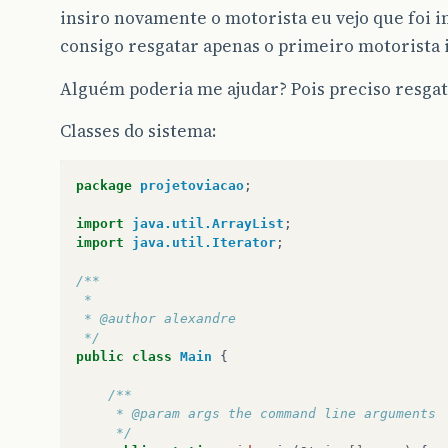
insiro novamente o motorista eu vejo que foi in
consigo resgatar apenas o primeiro motorista 
Alguém poderia me ajudar? Pois preciso resgata
Classes do sistema:
package
projetoviacao
;
import
java.util.ArrayList
;
import
java.util.Iterator
;
/**
 *
 * @author alexandre
 */
public
class
Main
{
/**
     * @param args the command line arguments
     */