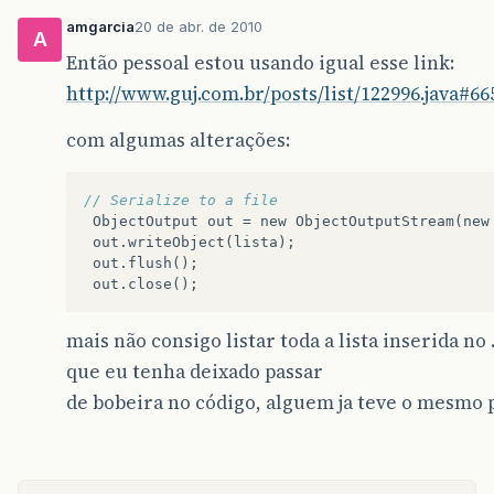
}
amgarcia
20 de abr. de 2010
A
@
Override
Então pessoal estou usando igual esse link:
public
String
toString
(){
http://www.guj.com.br/posts/list/122996.java#66
return
this
.
getNomeMotorista
();
}
com algumas alterações:
}
// Serialize to a file  
ObjectOutput
out
=
new
ObjectOutputStream
(
new
out
.
writeObject
(
lista
);
out
.
flush
();
out
.
close
();
mais não consigo listar toda a lista inserida no 
que eu tenha deixado passar
de bobeira no código, alguem ja teve o mesmo