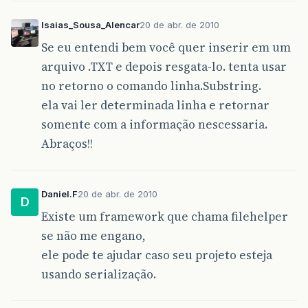
}
Isaias_Sousa_Alencar
20 de abr. de 2010
public
String
getDatanascimentoMotorista
()
return
datanascimentoMotorista
;
Se eu entendi bem você quer inserir em um
}
arquivo .TXT e depois resgata-lo. tenta usar
public
void
setDataNascimentoMotorista
(
Str
no retorno o comando linha.Substring.
this
.
datanascimentoMotorista
=
datanas
ela vai ler determinada linha e retornar
}
somente com a informação nescessaria.
public
String
getNomeMotorista
()
{
Abraços!!
return
nomeMotorista
;
}
public
void
setNomeMotorista
(
String
nomeMo
Daniel.F
20 de abr. de 2010
D
this
.
nomeMotorista
=
nomeMotorista
;
}
Existe um framework que chama filehelper
se não me engano,
public
String
getRgMotorista
()
{
ele pode te ajudar caso seu projeto esteja
return
rgMotorista
;
}
usando serialização.
public
void
setRgMotorista
(
String
rgMotori
this
.
rgMotorista
=
rgMotorista
;