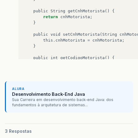
}
}
public
String
getCnhMotorista
()
{
return
cnhMotorista
;
}
public
void
setCnhMotorista
(
String
cnhMoto
this
.
cnhMotorista
=
cnhMotorista
;
}
public
int
getCodigoMotorista
()
{
return
codigoMotorista
;
}
public
void
setCodigoMotorista
(
int
codigoM
this
.
codigoMotorista
=
codigoMotorista
ALURA
}
Desenvolvimento Back-End Java
Sua Carreira em desenvolvimento back-end Java: dos
public
String
getCpfMotorista
()
{
fundamentos à arquitetura de sistemas...
return
cpfMotorista
;
}
public
void
setCpfMotorista
(
String
cpfMoto
3 Respostas
this
.
cpfMotorista
=
cpfMotorista
;