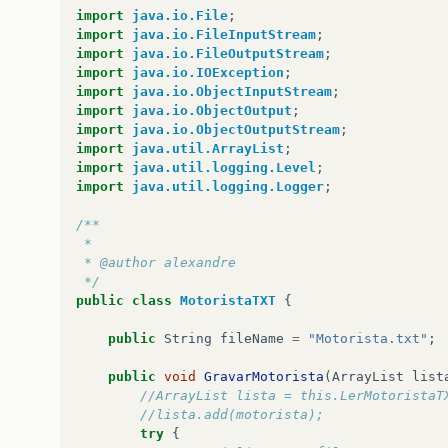
MotoristaTXT
txt
=
new
MotoristaTXT
();
import
java.io.File
;
//ler
import
java.io.FileInputStream
;
ArrayList
lista2
=
new
ArrayList
();
import
java.io.FileOutputStream
;
lista2
=
txt
.
LerMotoristaTXT
();
import
java.io.IOException
;
import
java.io.ObjectInputStream
;
Iterator
iterator
=
lista2
.
iterator
();
import
java.io.ObjectOutput
;
Motorista
motorista
;
import
java.io.ObjectOutputStream
;
while
(
iterator
.
hasNext
())
{
import
java.util.ArrayList
;
motorista
=
(
Motorista
)
iterator
.
n
import
java.util.logging.Level
;
import
java.util.logging.Logger
;
System
.
out
.
println
(
"Codigo: "
+
mo
System
.
out
.
println
(
"Nome: "
+
moto
/**
System
.
out
.
println
(
"RG: "
+
motorist
 *
System
.
out
.
println
(
"----"
);
 * @author alexandre
}
 */
public
class
MotoristaTXT
{
}
public
String
fileName
=
"Motorista.txt"
;
}
public
void
GravarMotorista
(
ArrayList
list
//ArrayList lista = this.LerMotoristaT
//lista.add(motorista);
try
{