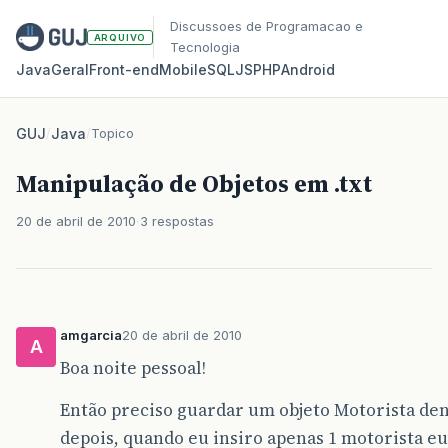
Discussoes de Programacao e
ARQUIVO
Tecnologia
Java
Geral
Front‑end
Mobile
SQL
JS
PHP
Android
GUJ
/
Java
/
Topico
Manipulação de Objetos em .txt
20 de abril de 2010
3 respostas
amgarcia
20 de abril de 2010
A
Boa noite pessoal!
Então preciso guardar um objeto Motorista dent
depois, quando eu insiro apenas 1 motorista e