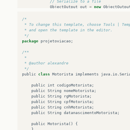
// Serialize to a file
ObjectOutput
out
=
new
ObjectOutpu
out
.
writeObject
(
lista
);
out
.
flush
();
/*
out
.
close
();
 * To change this template, choose Tools | Tem
}
catch
(
IOException
e
)
{
 * and open the template in the editor.
}
 */
}
package
projetoviacao
;
public
ArrayList
LerMotoristaTXT
()
{
/**
ArrayList
lista
=
new
ArrayList
();
 *
File
file
=
new
File
(
this
.
fileName
);
 * @author alexandre
 */
try
{
public
class
Motorista
implements
java
.
io
.
Seri
ObjectInputStream
in
=
new
ObjectI
lista
=
(
ArrayList
)
in
.
readObject
(
public
int
codigoMotorista
;
in
.
close
();
public
String
nomeMotorista
;
}
catch
(
ClassNotFoundException
ex
)
{
public
String
rgMotorista
;
Logger
.
getLogger
(
MotoristaTXT
.
clas
public
String
cpfMotorista
;
}
catch
(
IOException
ex
)
{
public
String
cnhMotorista
;
Logger
.
getLogger
(
MotoristaTXT
.
clas
public
String
datanascimentoMotorista
;
}
public
Motorista
()
{
return
lista
;
}