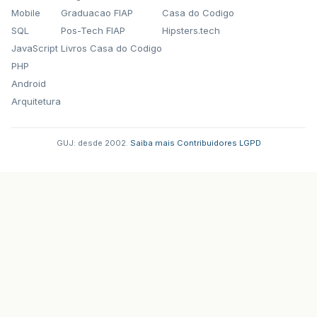
Mobile
Graduacao FIAP
Casa do Codigo
SQL
Pos-Tech FIAP
Hipsters.tech
JavaScript
Livros Casa do Codigo
PHP
Android
Arquitetura
GUJ: desde 2002.
·
Saiba mais
·
Contribuidores
·
LGPD