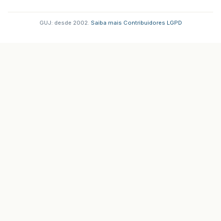
GUJ: desde 2002.
·
Saiba mais
·
Contribuidores
·
LGPD