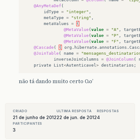
@AnyMetaDef
(
idType
=
"integer"
,
metaType
=
"string"
,
metaValues
=
{
@MetaValue
(
value
=
"A"
,
target
@MetaValue
(
value
=
"P"
,
target
@MetaValue
(
value
=
"F"
,
target
@Cascade
(
{
org
.
hibernate
.
annotations
.
Casc
@JoinTable
(
name
=
"mensagens_destinatario
inverseJoinColumns
=
@JoinColumn
(
private
List
<
Autenticavel
>
destinatarios
;
não tá dando muito certo O.o’
CRIADO
ULTIMA RESPOSTA
RESPOSTAS
21 de junho de 2012
22 de jun. de 2012
4
PARTICIPANTES
3