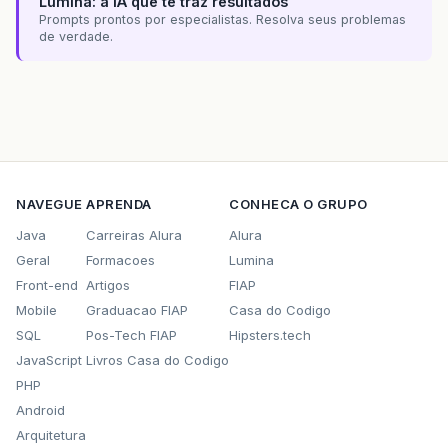
Lumina: a IA que te traz resultados
Prompts prontos por especialistas. Resolva seus problemas
de verdade.
NAVEGUE
APRENDA
CONHECA O GRUPO
Java
Carreiras Alura
Alura
Geral
Formacoes
Lumina
Front-end
Artigos
FIAP
Mobile
Graduacao FIAP
Casa do Codigo
SQL
Pos-Tech FIAP
Hipsters.tech
JavaScript
Livros Casa do Codigo
PHP
Android
Arquitetura