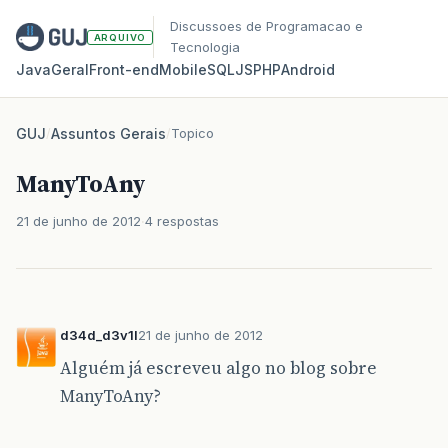
Discussoes de Programacao e
ARQUIVO
Tecnologia
Java
Geral
Front‑end
Mobile
SQL
JS
PHP
Android
GUJ
/
Assuntos Gerais
/
Topico
ManyToAny
21 de junho de 2012
4 respostas
d34d_d3v1l
21 de junho de 2012
Alguém já escreveu algo no blog sobre
ManyToAny?