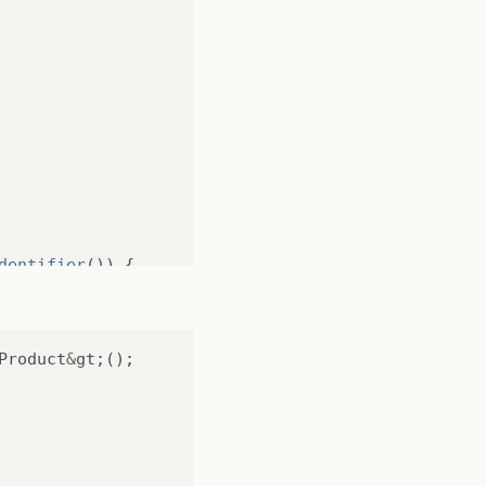
dentifier
())
{
ady assiciated to pedido  "
Product
&
gt
;();