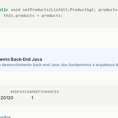
blic
void
setProducts
(
List
&
lt
;
Product
&
gt
;
products
this
.
products
=
products
;
ento Back-End Java
m desenvolvimento back-end Java: dos fundamentos à arquitetura de
RESPOSTAS
PARTICIPANTES
e 2012
0
1
nados