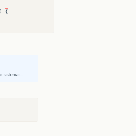
)
{
 sistemas...