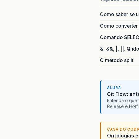
Como saber se 
Como converter i
Comando SELECT 
&, &&, |, ||. Qnd
O método split
ALURA
Git Flow: en
Entenda o que 
Release e Hotf
CASA DO COD
Ontologias e