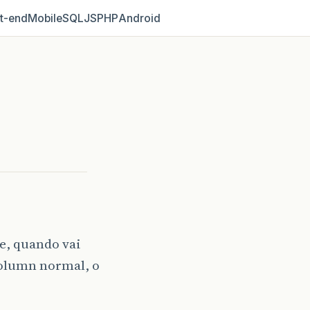
t‑end
Mobile
SQL
JS
PHP
Android
e, quando vai
Column normal, o