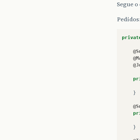
Segue o 
Pedidos
privat
@S
@M
@J
pr
}
@S
pr
}