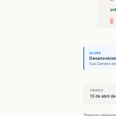
pu
}
ALURA
Desenvolvim
Sua Carreira e
CRIADO
13 de abril d
Topicos relacio