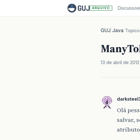
Discussoe
ARQUIVO
GUJ
Java
/
/
Topico
ManyToM
13 de abril de 2012
darkstee
Olá pes
salvar, 
atribut