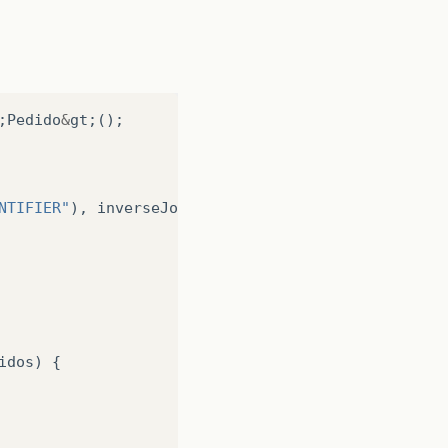
;
Pedido
&
gt
;();
NTIFIER"
),
inverseJoinColumns
=
@JoinColumn
(
name
=
idos
)
{