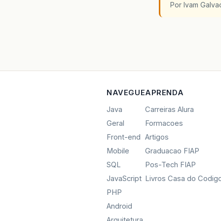
Por Ivam Galva
NAVEGUE
APRENDA
Java
Carreiras Alura
Geral
Formacoes
Front-end
Artigos
Mobile
Graduacao FIAP
SQL
Pos-Tech FIAP
JavaScript
Livros Casa do Codig
PHP
Android
Arquitetura