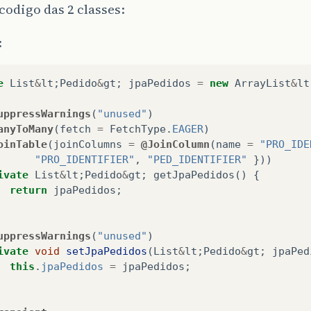
codigo das 2 classes:
:
e
List
&
lt
;
Pedido
&
gt
;
jpaPedidos
=
new
ArrayList
&
lt
uppressWarnings
(
"unused"
)
anyToMany
(
fetch
=
FetchType
.
EAGER
)
oinTable
(
joinColumns
=
@JoinColumn
(
name
=
"PRO_IDE
"PRO_IDENTIFIER"
,
"PED_IDENTIFIER"
}))
ivate
List
&
lt
;
Pedido
&
gt
;
getJpaPedidos
()
{
return
jpaPedidos
;
uppressWarnings
(
"unused"
)
ivate
void
setJpaPedidos
(
List
&
lt
;
Pedido
&
gt
;
jpaPed
this
.
jpaPedidos
=
jpaPedidos
;