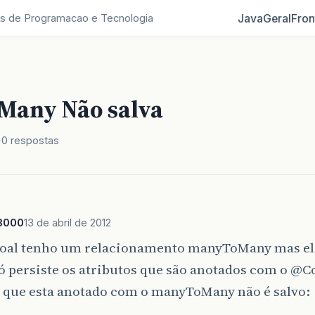
Java
Geral
Fron
s de Programacao e Tecnologia
any Não salva
0 respostas
l3000
13 de abril de 2012
soal tenho um relacionamento manyToMany mas el
só persiste os atributos que são anotados com o @
o que esta anotado com o manyToMany não é salvo: