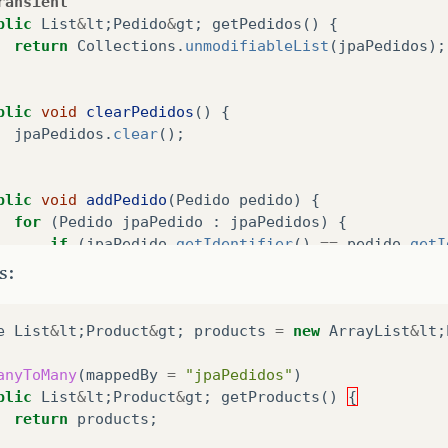
ransient
blic
List
&
lt
;
Pedido
&
gt
;
getPedidos
()
{
return
Collections
.
unmodifiableList
(
jpaPedidos
);
blic
void
clearPedidos
()
{
jpaPedidos
.
clear
();
blic
void
addPedido
(
Pedido
pedido
)
{
for
(
Pedido
jpaPedido
:
jpaPedidos
)
{
if
(
jpaPedido
.
getIdentifier
()
==
pedido
.
getI
throw
new
BusinessException
(
"Pedido alre
s:
+
pedido
.
getNumber
());
}
e
List
&
lt
;
Product
&
gt
;
products
=
new
ArrayList
&
lt
;
}
jpaPedidos
.
add
(
pedido
);
anyToMany
(
mappedBy
=
"jpaPedidos"
)
blic
List
&
lt
;
Product
&
gt
;
getProducts
()
{
return
products
;