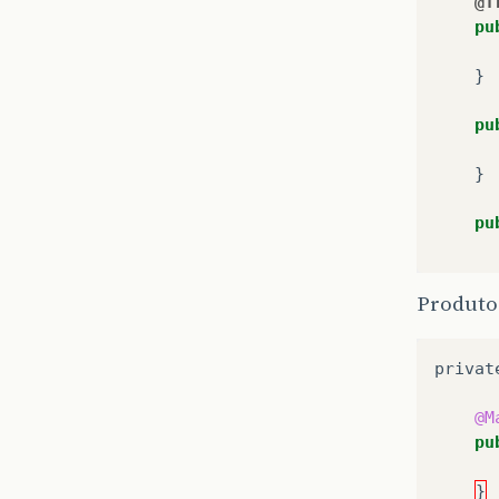
@T
pu
}
pu
}
pu
Produto
privat
@M
}
pu
}