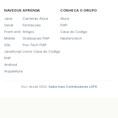
NAVEGUE
APRENDA
CONHECA O GRUPO
Java
Carreiras Alura
Alura
Geral
Formacoes
FIAP
Front-end
Artigos
Casa do Codigo
Mobile
Graduacao FIAP
Hipsters.tech
SQL
Pos-Tech FIAP
JavaScript
Livros Casa do Codigo
PHP
Android
Arquitetura
GUJ: desde 2002.
·
Saiba mais
·
Contribuidores
·
LGPD