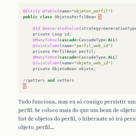
@Entity
@Table
(
name
=
"objetos_perfil"
)
public
class
ObjetosPerfilBean
{
@Id
@GeneratedValue
(
strategy
=
GenerationTyp
private
Long
id
;
@ManyToOne
(
cascade
=
CascadeType
.
ALL
)
@JoinColumn
(
name
=
"perfil_web_id"
)
private
PerfilBean
perfil
;
@ManyToOne
(
cascade
=
CascadeType
.
ALL
)
@JoinColumn
(
name
=
"objeto_web_id"
)
private
ObjetoBean
objeto
;
//
getters
and
setters
}
Tudo funciona.. mas eu só consigo persistir um
perfil. Se coloco mais do que um bean de objet
list de objetos do perfil, o hibernate só irá pers
objeto_perfil....