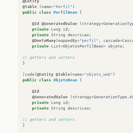
@Entity
@Table
(
name
=
"Perfil"
)
public
class
PerfilBean
{
@Id
@GeneratedValue
(
strategy
=
GenerationTy
private
Long
id
;
private
String
descricao
;
@OneToMany
(
mappedBy
=
"perfil"
,
cascade
=
Casc
private
List
<
ObjetosPerfilBean
>
objeto
;
// getters and setters
}
[
code
]
@Entity
@Table
(
name
=
"objeto_web"
)
public
class
ObjetoBean
{
@Id
@GeneratedValue
(
strategy
=
GenerationType
.
A
private
Long
id
;
private
String
descricao
;
// getters and setters
}