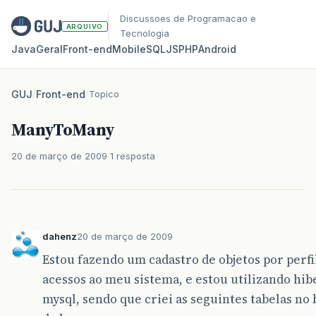
Discussoes de Programacao e
ARQUIVO
Tecnologia
Java
Geral
Front‑end
Mobile
SQL
JS
PHP
Android
GUJ
/
Front-end
/
Topico
ManyToMany
20 de março de 2009
1 resposta
dahenz
20 de março de 2009
Estou fazendo um cadastro de objetos por perfi
acessos ao meu sistema, e estou utilizando hi
mysql, sendo que criei as seguintes tabelas no