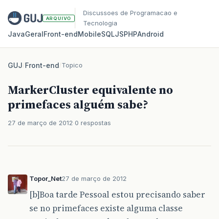
Discussoes de Programacao e
ARQUIVO
Tecnologia
Java
Geral
Front‑end
Mobile
SQL
JS
PHP
Android
GUJ
/
Front-end
/
Topico
MarkerCluster equivalente no
primefaces alguém sabe?
27 de março de 2012
0 respostas
Topor_Net
27 de março de 2012
[b]Boa tarde Pessoal estou precisando saber
se no primefaces existe alguma classe