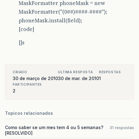
MaskFormatter phoneMask = new
MaskFormatter("(0##)####-####");
phoneMask.install(field);
[code]
[]s
CRIADO
ULTIMA RESPOSTA
RESPOSTAS
30 de março de 2010
30 de mar. de 2010
1
PARTICIPANTES
2
Topicos relacionados
Como saber se um mes tem 4 ou 5 semanas?
31 respostas
[RESOLVIDO]