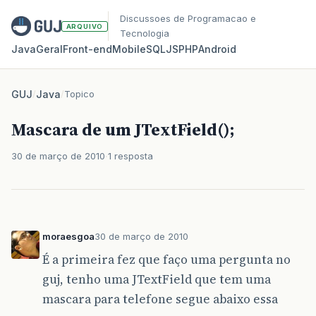
Discussoes de Programacao e
ARQUIVO
Tecnologia
Java
Geral
Front‑end
Mobile
SQL
JS
PHP
Android
GUJ
/
Java
/
Topico
Mascara de um JTextField();
30 de março de 2010
1 resposta
moraesgoa
30 de março de 2010
É a primeira fez que faço uma pergunta no
guj, tenho uma JTextField que tem uma
mascara para telefone segue abaixo essa