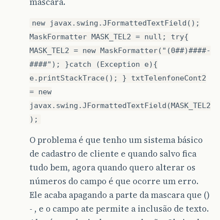
mascara.
new javax.swing.JFormattedTextField();
MaskFormatter MASK_TEL2 = null; try{
MASK_TEL2 = new MaskFormatter("(0##)####-
####"); }catch (Exception e){
e.printStackTrace(); } txtTelenfoneCont2
= new
javax.swing.JFormattedTextField(MASK_TEL2
);
O problema é que tenho um sistema básico
de cadastro de cliente e quando salvo fica
tudo bem, agora quando quero alterar os
números do campo é que ocorre um erro.
Ele acaba apagando a parte da mascara que ()
- , e o campo ate permite a inclusão de texto.