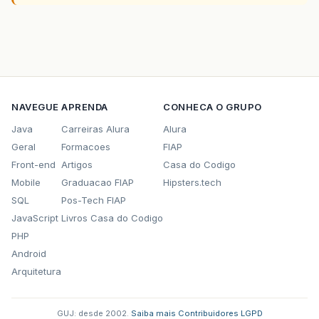
NAVEGUE
APRENDA
CONHECA O GRUPO
Java
Carreiras Alura
Alura
Geral
Formacoes
FIAP
Front-end
Artigos
Casa do Codigo
Mobile
Graduacao FIAP
Hipsters.tech
SQL
Pos-Tech FIAP
JavaScript
Livros Casa do Codigo
PHP
Android
Arquitetura
GUJ: desde 2002.
·
Saiba mais
·
Contribuidores
·
LGPD