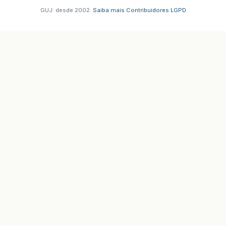
GUJ: desde 2002.
·
Saiba mais
·
Contribuidores
·
LGPD