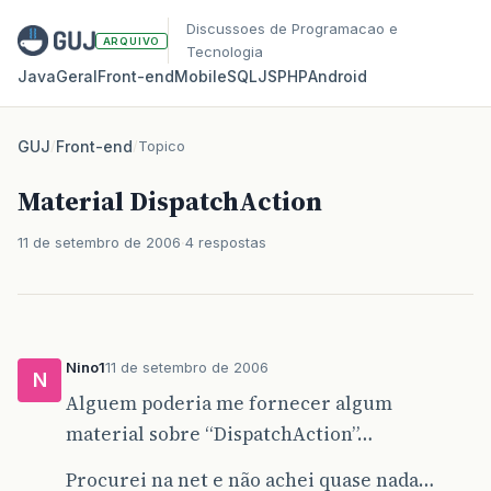
Discussoes de Programacao e
ARQUIVO
Tecnologia
Java
Geral
Front‑end
Mobile
SQL
JS
PHP
Android
GUJ
/
Front-end
/
Topico
Material DispatchAction
11 de setembro de 2006
4 respostas
Nino1
11 de setembro de 2006
N
Alguem poderia me fornecer algum
material sobre “DispatchAction”…
Procurei na net e não achei quase nada…