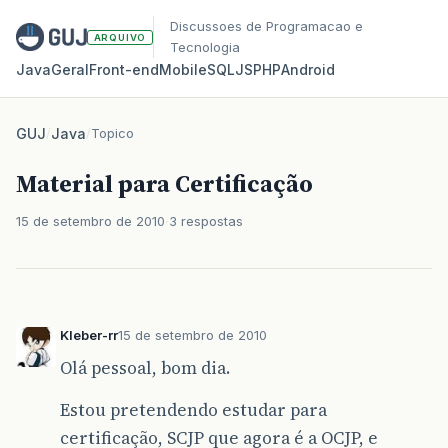
Discussoes de Programacao e
ARQUIVO
Tecnologia
Java
Geral
Front‑end
Mobile
SQL
JS
PHP
Android
GUJ
/
Java
/
Topico
Material para Certificação
15 de setembro de 2010
3 respostas
Kleber-rr
15 de setembro de 2010
Olá pessoal, bom dia.
Estou pretendendo estudar para
certificação, SCJP que agora é a OCJP, e