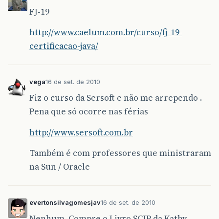
FJ-19
http://www.caelum.com.br/curso/fj-19-
certificacao-java/
vega
16 de set. de 2010
Fiz o curso da Sersoft e não me arrependo .
Pena que só ocorre nas férias
http://www.sersoft.com.br
Também é com professores que ministraram
na Sun / Oracle
evertonsilvagomesjav
16 de set. de 2010
Nenhum. Compre o Livro SCJP da Kathy