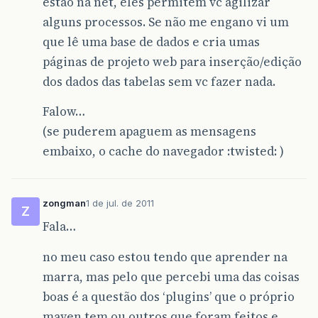
estão na net, eles permitem vc agilizar
alguns processos. Se não me engano vi um
que lê uma base de dados e cria umas
páginas de projeto web para inserção/edição
dos dados das tabelas sem vc fazer nada.
Falow…
(se puderem apaguem as mensagens
embaixo, o cache do navegador :twisted: )
zongman
1 de jul. de 2011
Z
Fala…
no meu caso estou tendo que aprender na
marra, mas pelo que percebi uma das coisas
boas é a questão dos ‘plugins’ que o próprio
maven tem ou outros que foram feitos e