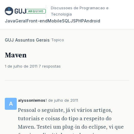
Discussoes de Programacao e
ARQUIVO
Tecnologia
Java
Geral
Front‑end
Mobile
SQL
JS
PHP
Android
GUJ
/
Assuntos Gerais
/
Topico
Maven
1 de julho de 2011
7 respostas
alyssonlemos
1 de julho de 2011
A
Pessoal o seguinte, já vi vários artigos,
tutoriais e coisas do tipo a respeito do
Maven. Testei um plug-in do eclipse, vi que