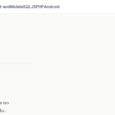
t‑end
Mobile
SQL
JS
PHP
Android
s no
do.