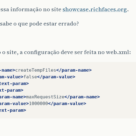
essa informação no site
showcase.richfaces.org
.
sabe o que pode estar errado?
o site, a configuração deve ser feita no web.xml:
-name>
createTempFiles
</param-name>
am-value>
false
</param-value>
text-param>
xt-param>
aram-name>
maxRequestSize
</param-name>
aram-value>
1000000
</param-value>
ext-param>