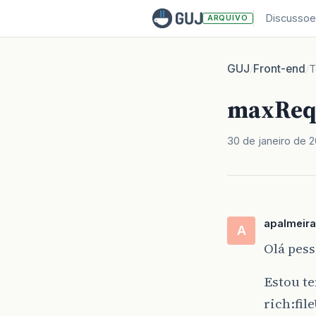
Discussoe
ARQUIVO
GUJ
Front-end
/
/
T
maxRequ
30 de janeiro de 2
apalmeira
A
Olá pess
Estou t
rich:fil