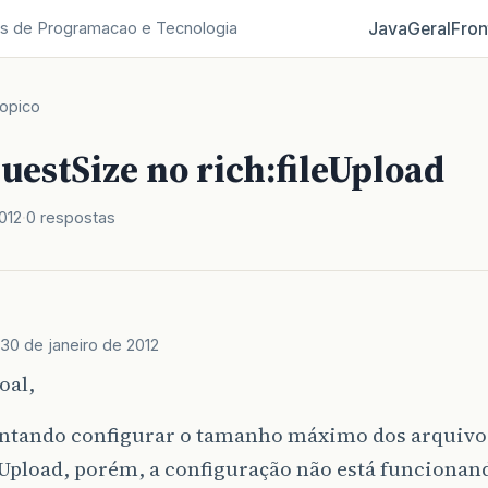
Java
Geral
Fron
s de Programacao e Tecnologia
opico
estSize no rich:fileUpload
012
0 respostas
30 de janeiro de 2012
oal,
entando configurar o tamanho máximo dos arquivo
eUpload, porém, a configuração não está funcionan