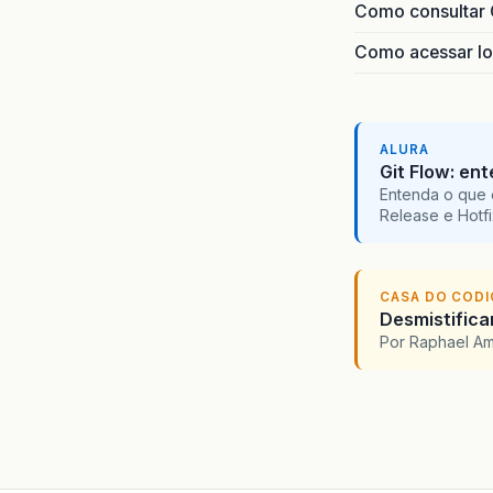
Como consultar 
Como acessar lo
ALURA
Git Flow: en
Entenda o que 
Release e Hotf
CASA DO COD
Desmistifica
Por Raphael A