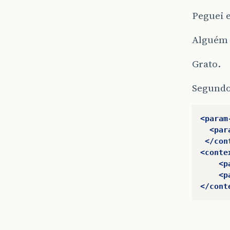
Peguei 
Alguém 
Grato.
Segundo 
<param
<par
</con
<conte
<p
<p
</cont