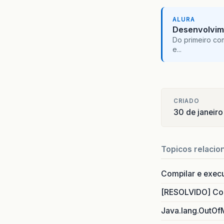
ALURA
Desenvolvim
Do primeiro co
e...
CRIADO
30 de janeir
Topicos relacio
Compilar e exec
[RESOLVIDO] Com
Java.lang.OutOf