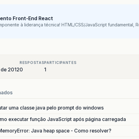
ento Front-End React
mponente à liderança técnica! HTML/CSS/JavaScript fundamental, 
RESPOSTAS
PARTICIPANTES
o de 2012
0
1
nados
utar uma classe java pelo prompt do windows
o executar função JavaScript após página carregada
MemoryError: Java heap space - Como resolver?