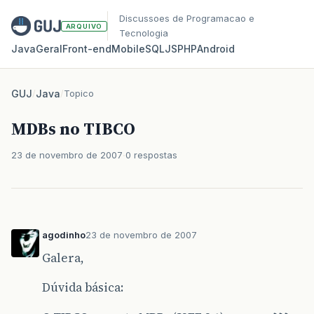
Discussoes de Programacao e
ARQUIVO
Tecnologia
Java
Geral
Front‑end
Mobile
SQL
JS
PHP
Android
GUJ
/
Java
/
Topico
MDBs no TIBCO
23 de novembro de 2007
0 respostas
agodinho
23 de novembro de 2007
Galera,
Dúvida básica: