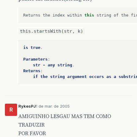
Returns
the
index
within
this
string
of
the
fi
this.startsWith(str, k)
is
true
.
Parameters
:
str
-
any
string
.
Returns
:
if
the
string
argument
occurs
as
a
substri
RykesPJ
1 de mar. de 2005
R
AMIGUINHO LESGAU MAS TEM COMO
TRADUZIR
POR FAVOR