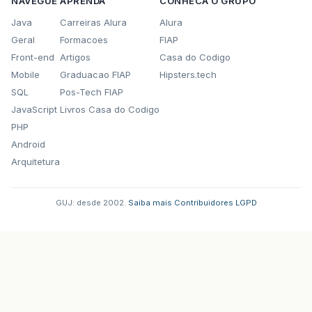
NAVEGUE
APRENDA
CONHECA O GRUPO
Java
Carreiras Alura
Alura
Geral
Formacoes
FIAP
Front-end
Artigos
Casa do Codigo
Mobile
Graduacao FIAP
Hipsters.tech
SQL
Pos-Tech FIAP
JavaScript
Livros Casa do Codigo
PHP
Android
Arquitetura
GUJ: desde 2002.
·
Saiba mais
·
Contribuidores
·
LGPD