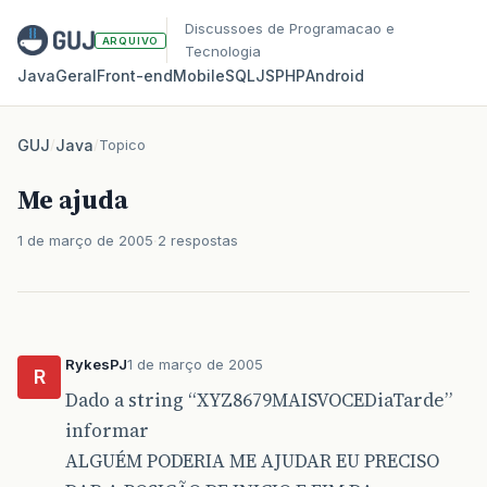
Discussoes de Programacao e
ARQUIVO
Tecnologia
Java
Geral
Front‑end
Mobile
SQL
JS
PHP
Android
GUJ
/
Java
/
Topico
Me ajuda
1 de março de 2005
2 respostas
RykesPJ
1 de março de 2005
R
Dado a string “XYZ8679MAISVOCEDiaTarde”
informar
ALGUÉM PODERIA ME AJUDAR EU PRECISO