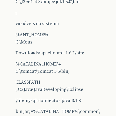
C:\J2ee1-4-3\bin;c:\jdk1.5.0\bin
;
variáveis do sistema
%ANT_HOME%
C:\Meus
Downloads\apache-ant-1.6.2\bin;
%CATALINA_HOME%
C:\tomcat\Tomcat 5.5\bin;
CLASSPATH
.;C:\Java\JavaDeveloping\Eclipse
\lib\mysql-connector-java-3.1.8-
bin.jar;=%CATALINA_HOME%\common\