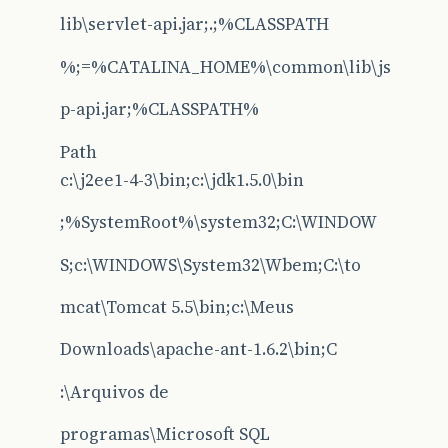
lib\servlet-api.jar;.;%CLASSPATH
%;=%CATALINA_HOME%\common\lib\js
p-api.jar;%CLASSPATH%
Path
c:\j2ee1-4-3\bin;c:\jdk1.5.0\bin
;%SystemRoot%\system32;C:\WINDOW
S;c:\WINDOWS\System32\Wbem;C:\to
mcat\Tomcat 5.5\bin;c:\Meus
Downloads\apache-ant-1.6.2\bin;C
:\Arquivos de
programas\Microsoft SQL