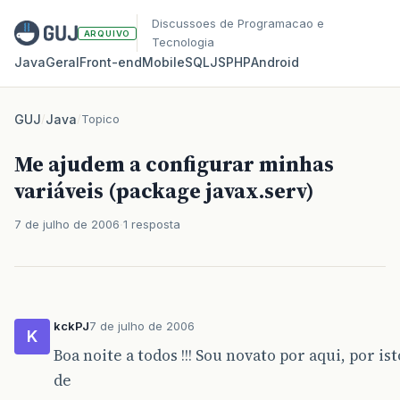
Discussoes de Programacao e
ARQUIVO
Tecnologia
Java
Geral
Front‑end
Mobile
SQL
JS
PHP
Android
GUJ
/
Java
/
Topico
Me ajudem a configurar minhas
variáveis (package javax.serv)
7 de julho de 2006
1 resposta
kckPJ
7 de julho de 2006
K
Boa noite a todos !!! Sou novato por aqui, por ist
de