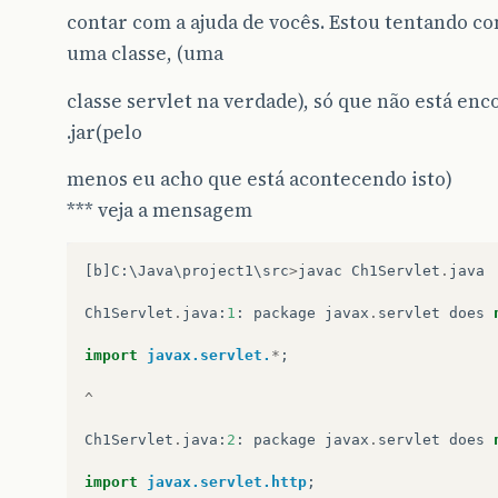
contar com a ajuda de vocês. Estou tentando c
uma classe, (uma
classe servlet na verdade), só que não está enc
.jar(pelo
menos eu acho que está acontecendo isto)
*** veja a mensagem
[
b
]
C
:
\
Java
\
project1
\
src
>
javac
Ch1Servlet
.
java
Ch1Servlet
.
java
:
1
:
package
javax
.
servlet
does
import
javax.servlet.
*
;
^
Ch1Servlet
.
java
:
2
:
package
javax
.
servlet
does
import
javax.servlet.http
;