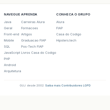
NAVEGUE
APRENDA
CONHECA O GRUPO
Java
Carreiras Alura
Alura
Geral
Formacoes
FIAP
Front-end
Artigos
Casa do Codigo
Mobile
Graduacao FIAP
Hipsters.tech
SQL
Pos-Tech FIAP
JavaScript
Livros Casa do Codigo
PHP
Android
Arquitetura
GUJ: desde 2002.
·
Saiba mais
·
Contribuidores
·
LGPD