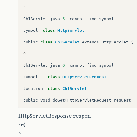
^
Ch1Servlet
.
java
:
5
:
cannot
find
symbol
symbol
:
class
HttpServlet
public
class
Ch1Servlet
extends
HttpServlet
{
^
Ch1Servlet
.
java
:
6
:
cannot
find
symbol
symbol
:
class
HttpServletRequest
location
:
class
Ch1Servlet
public
void
doGet
(
HttpServletRequest
request
,
HttpServletResponse respon
se)
^