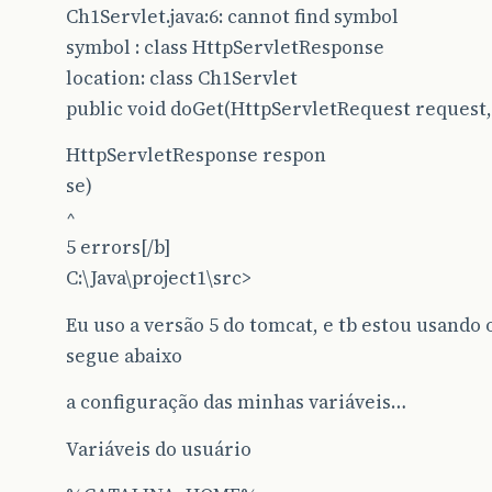
Ch1Servlet.java:6: cannot find symbol
symbol : class HttpServletResponse
location: class Ch1Servlet
public void doGet(HttpServletRequest request,
HttpServletResponse respon
se)
^
5 errors[/b]
C:\Java\project1\src>
Eu uso a versão 5 do tomcat, e tb estou usando o
segue abaixo
a configuração das minhas variáveis…
Variáveis do usuário