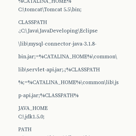
%CATALINA_HOME%
C:\tomcat\Tomcat 5.5\bin;
CLASSPATH
.;C:\Java\JavaDeveloping\Eclipse
\lib\mysql-connector-java-3.1.8-
bin.jar;=%CATALINA_HOME%\common\
lib\servlet-api.jar;.;%CLASSPATH
%;=%CATALINA_HOME%\common\lib\js
p-api.jar;%CLASSPATH%
JAVA_HOME
C:\jdk1.5.0;
PATH