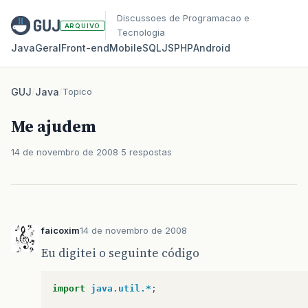
Discussoes de Programacao e
ARQUIVO
Tecnologia
Java
Geral
Front‑end
Mobile
SQL
JS
PHP
Android
GUJ
/
Java
/
Topico
Me ajudem
14 de novembro de 2008
5 respostas
faicoxim
14 de novembro de 2008
Eu digitei o seguinte código
import
java.util.*
;