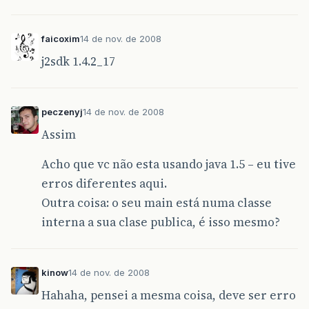
}
class
DotCom
{
faicoxim
14 de nov. de 2008
j2sdk 1.4.2_17
public
static
void
main
(
String
args
[]
)
{
DotComBust
game
=
new
DotComBust
();
game
.
setUpGame
();
peczenyj
14 de nov. de 2008
game
.
startPlaying
();
}
Assim
}
}
Acho que vc não esta usando java 1.5 – eu tive
erros diferentes aqui.
Outra coisa: o seu main está numa classe
interna a sua clase publica, é isso mesmo?
kinow
14 de nov. de 2008
Hahaha, pensei a mesma coisa, deve ser erro