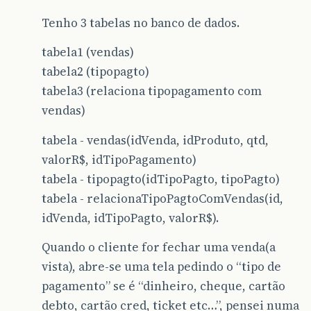
Tenho 3 tabelas no banco de dados.
tabela1 (vendas)
tabela2 (tipopagto)
tabela3 (relaciona tipopagamento com
vendas)
tabela - vendas(idVenda, idProduto, qtd,
valorR$, idTipoPagamento)
tabela - tipopagto(idTipoPagto, tipoPagto)
tabela - relacionaTipoPagtoComVendas(id,
idVenda, idTipoPagto, valorR$).
Quando o cliente for fechar uma venda(a
vista), abre-se uma tela pedindo o “tipo de
pagamento” se é “dinheiro, cheque, cartão
debto, cartão cred, ticket etc…”, pensei numa