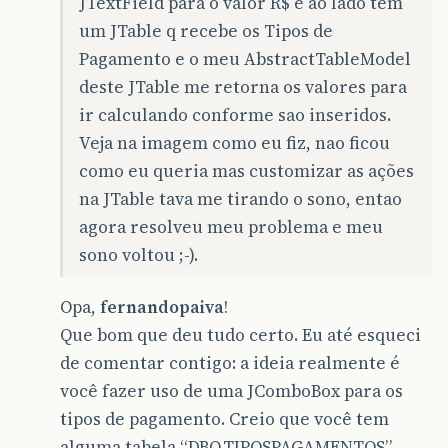
JTextField para o valor R$ e ao lado tem
um JTable q recebe os Tipos de
Pagamento e o meu AbstractTableModel
deste JTable me retorna os valores para
ir calculando conforme sao inseridos.
Veja na imagem como eu fiz, nao ficou
como eu queria mas customizar as ações
na JTable tava me tirando o sono, entao
agora resolveu meu problema e meu
sono voltou ;-).
Opa,
fernandopaiva
!
Que bom que deu tudo certo. Eu até esqueci
de comentar contigo: a ideia realmente é
você fazer uso de uma JComboBox para os
tipos de pagamento. Creio que você tem
alguma tabela “DBO.TIPOSPAGAMENTOS”,