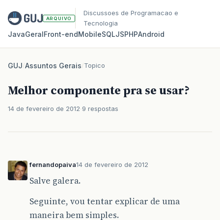
Discussoes de Programacao e
ARQUIVO
Tecnologia
Java
Geral
Front‑end
Mobile
SQL
JS
PHP
Android
GUJ
/
Assuntos Gerais
/
Topico
Melhor componente pra se usar?
14 de fevereiro de 2012
9 respostas
fernandopaiva
14 de fevereiro de 2012
Salve galera.
Seguinte, vou tentar explicar de uma
maneira bem simples.