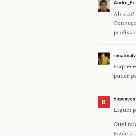
Andre_Bri
Ah sim! 
Conheço
profissi
renatosil
Esquece 
puder pa
bigwaves
B
Liguei p
Ouvi fal
Estácio 