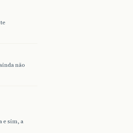
te
 ainda não
 e sim, a