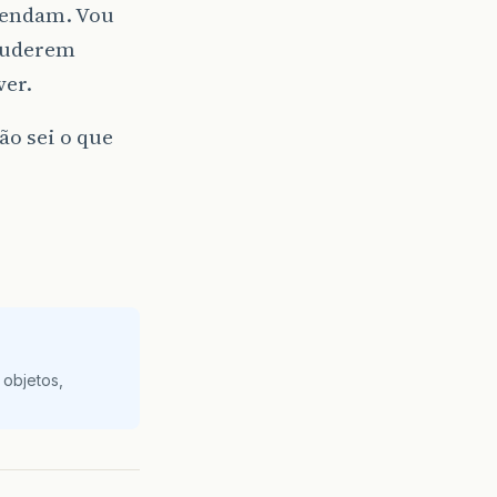
mendam. Vou
 puderem
ver.
ão sei o que
 objetos,