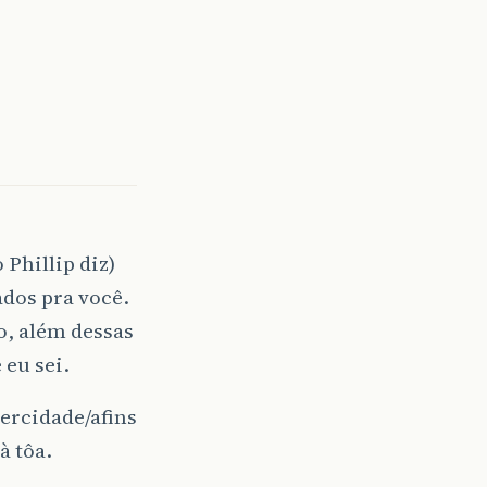
Phillip diz)
dos pra você.
o, além dessas
eu sei.
ercidade/afins
à tôa.