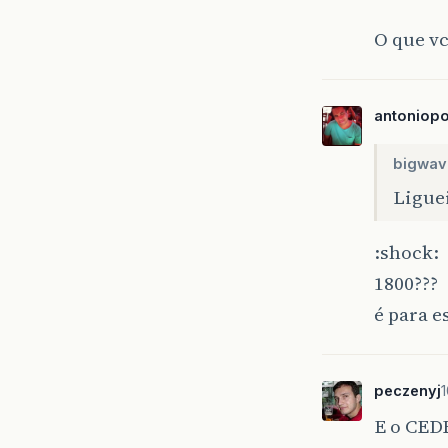
O que v
antoniop
bigwav
Liguei
:shock:
1800???
é para e
peczenyj
1
E o CEDE