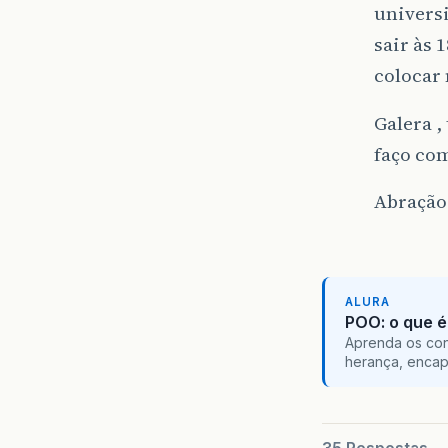
univers
sair às 
colocar 
Galera ,
faço co
Abração 
ALURA
POO: o que é
Aprenda os con
herança, encap