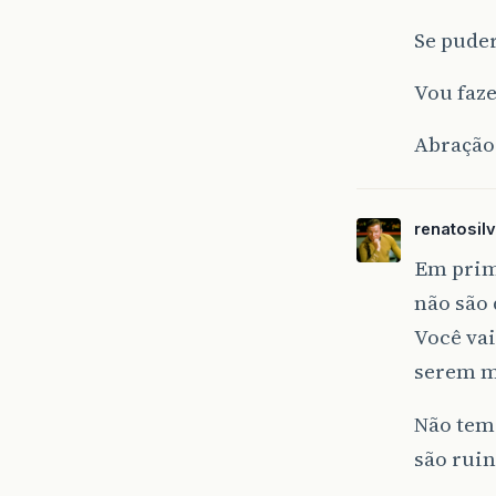
Se pude
Vou faze
Abração 
renatosil
Em prime
não são
Você vai
serem me
Não tem
são ruin