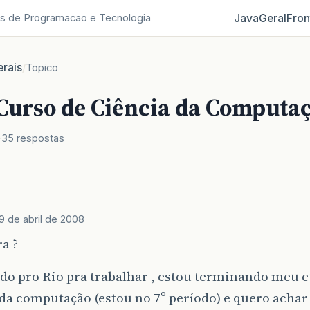
Java
Geral
Fron
s de Programacao e Tecnologia
rais
/
Topico
Curso de Ciência da Computaç
35 respostas
9 de abril de 2008
ra ?
do pro Rio pra trabalhar , estou terminando meu c
da computação (estou no 7º período) e quero acha