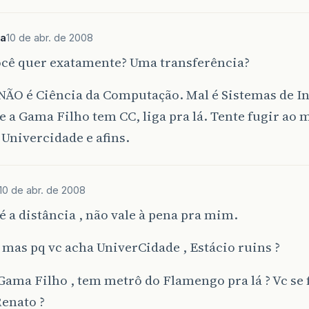
va
10 de abr. de 2008
ocê quer exatamente? Uma transferência?
 NÃO é Ciência da Computação. Mal é Sistemas de I
 a Gama Filho tem CC, liga pra lá. Tente fugir ao
 Univercidade e afins.
10 de abr. de 2008
 a distância , não vale à pena pra mim.
 mas pq vc acha UniverCidade , Estácio ruins ?
Gama Filho , tem metrô do Flamengo pra lá ? Vc se
Renato ?