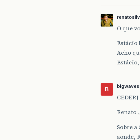
renatosil
O que v
Estácio
Acho que
Estácio,
bigwaves
B
CEDERJ é
Renato ,
Sobre a 
aonde, 