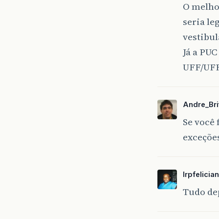
O melho
seria le
vestibul
Já a PUC
UFF/UFRJ
Andre_Bri
Se você 
exceções
lrpfelicia
Tudo dep