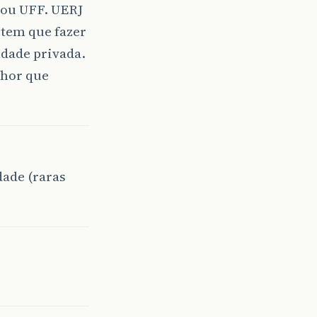
 ou UFF. UERJ
ê tem que fazer
ldade privada.
lhor que
dade (raras