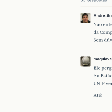
35 Respostas
Andre_Bri
Não ente
da Comp
Sem dúv
maquiave
Ele perg
é a Está
UNIP ver
Até!