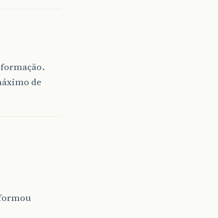
nformação.
 máximo de
 formou