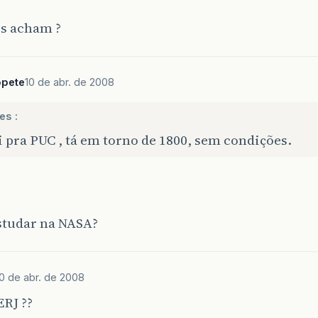
cs acham ?
opete
10 de abr. de 2008
es :
 pra PUC , tá em torno de 1800, sem condições.
studar na NASA?
0 de abr. de 2008
RJ ??