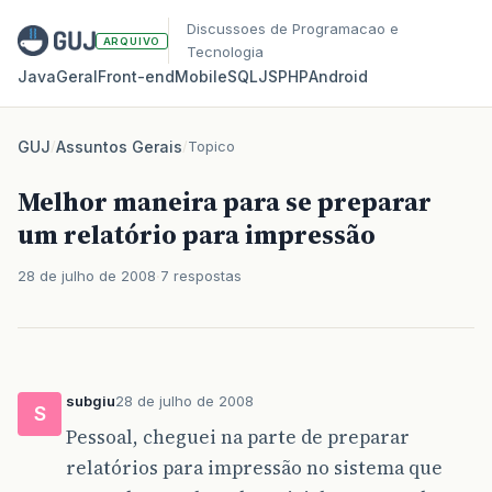
Discussoes de Programacao e
ARQUIVO
Tecnologia
Java
Geral
Front‑end
Mobile
SQL
JS
PHP
Android
GUJ
/
Assuntos Gerais
/
Topico
Melhor maneira para se preparar
um relatório para impressão
28 de julho de 2008
7 respostas
subgiu
28 de julho de 2008
S
Pessoal, cheguei na parte de preparar
relatórios para impressão no sistema que