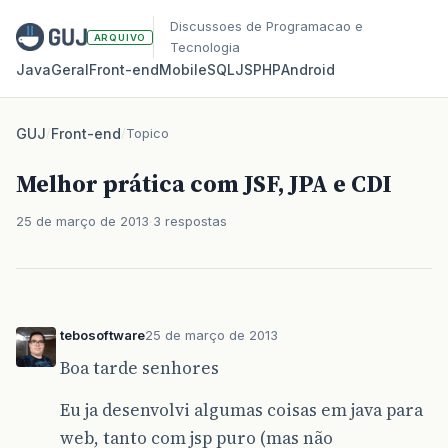
Discussoes de Programacao e
ARQUIVO
Tecnologia
Java
Geral
Front‑end
Mobile
SQL
JS
PHP
Android
GUJ
/
Front-end
/
Topico
Melhor prática com JSF, JPA e CDI
25 de março de 2013
3 respostas
tebosoftware
25 de março de 2013
Boa tarde senhores
Eu ja desenvolvi algumas coisas em java para
web, tanto com jsp puro (mas não