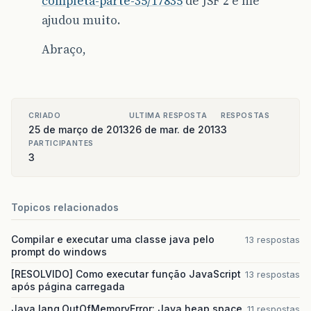
completa-parte-35/17835
de JSF 2 e me
ajudou muito.
Abraço,
CRIADO
ULTIMA RESPOSTA
RESPOSTAS
25 de março de 2013
26 de mar. de 2013
3
PARTICIPANTES
3
Topicos relacionados
Compilar e executar uma classe java pelo
13 respostas
prompt do windows
[RESOLVIDO] Como executar função JavaScript
13 respostas
após página carregada
Java.lang.OutOfMemoryError: Java heap space
11 respostas